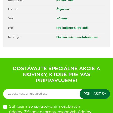
Forma:
Čajovina
Vek:
>0 mes.
Pre:
Pre kojencov,
Pre deti
Na čo je:
Na trávenie a metabolizmus
DOSTÁVAJTE ŠPECIÁLNE AKCIE A
NOVINKY, KTORÉ PRE VÁS
PRIPRAVUJEME!
Súhlasím so spracovaním osobných
údajov.
Zásady ochrany osobných údajov
.