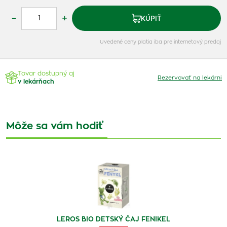
–
+
KÚPIŤ
Uvedené ceny platia iba pre internetový predaj
Tovar dostupný aj
Rezervovať na lekárni
v lekárňach
Môže sa vám hodiť
LEROS BIO DETSKÝ ČAJ FENIKEL