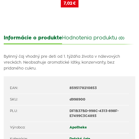
7,02 €
Informácie o produkte
Hodnotenia produktu
(0)
Bylinný čaj vhodný pre deti od 1. týždňa života v nálevových
vreckách. Neobsahuje aromatické látky, konzervanty, bez
pridaného cukru.
EAN:
8595178210853
SKU:
d998900
PLU:
DF1B37BD-998C-4313-898F-
E7499C3C4893
Výrobca:
Apotheke
Kategórie:
Detské čaje