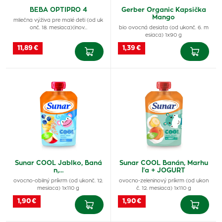
BEBA OPTIPRO 4
Gerber Organic Kapsička
Mango
mliečna výživa pre malé deti (od uk
onč. 18. mesiaca)(inov…
bio ovocná desiata (od ukonč. 6. m
esiaca) 1x90 g
11,89 €
1,39 €
Sunar COOL Jablko, Baná
Sunar COOL Banán, Marhu
n,…
ľa + JOGURT
ovocno-obilný príkrm (od ukonč. 12.
ovocno-zeleninový príkrm (od ukon
mesiaca) 1x110 g
č. 12. mesiaca) 1x110 g
1,90 €
1,90 €