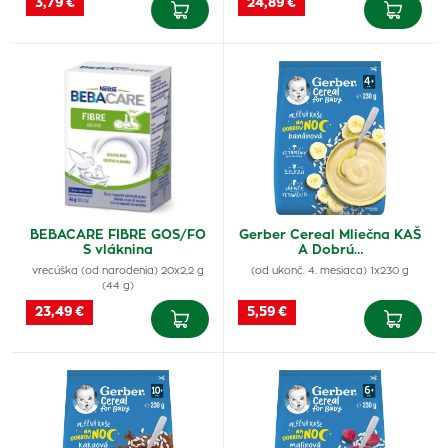
3,79 €
24,89 €
BEBACARE FIBRE GOS/FO
Gerber Cereal Mliečna KAŠ
S vláknina
A Dobrú…
vrecúška (od narodenia) 20x2,2 g
(od ukonč. 4. mesiaca) 1x230 g
(44 g)
23,49 €
5,59 €