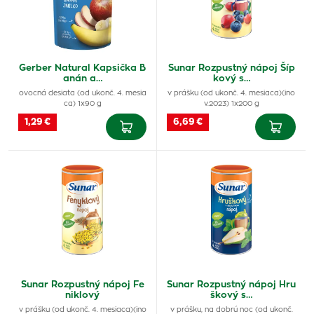
Gerber Natural Kapsička B
Sunar Rozpustný nápoj Šíp
anán a…
kový s…
ovocná desiata (od ukonč. 4. mesia
v prášku (od ukonč. 4. mesiaca)(ino
ca) 1x90 g
v.2023) 1x200 g
1,29 €
6,69 €
Sunar Rozpustný nápoj Fe
Sunar Rozpustný nápoj Hru
niklový
škový s…
v prášku (od ukonč. 4. mesiaca)(ino
v prášku, na dobrú noc (od ukonč.