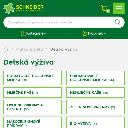
0
Kategórie
Trápi ma
Matka a dieťa
Detská výživa
Detská výživa
POČIATOČNÉ DOJČENSKÉ
POKRAČOVACIE
MLIEKA
DOJČENSKÉ MLIEKA
[31]
[144]
MLIEČNE KAŠE
NEMLIEČNE KAŠE
[61]
[18]
OVOCNÉ PRÍKRMY A
ZELENINOVÉ PRÍKRMY
[5]
DESIATE
[30]
MÄSOZELENINOVÉ
BIO VÝŽIVA
[34]
PRÍKRMY
[6]