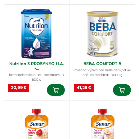
Nutrilon 3 PROSYNEO H.A.
BEBA COMFORT 5
-…
mliečna výživa pre malé deti (od uk
batoľacie mlieko (12+ mesiacov) 1x
onč. 24.mesiaca) 1x800 g
800 g
20,99 €
41,26 €