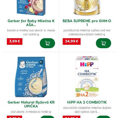
Gerber for Baby Mliečna K
BEBA SUPREME pro 6HM-O
AŠA…
1
banán a malina (od ukonč. 6. mesia
počiatočná mliečna výživa (od nar
ca) 1x200 g
odenia)(inov.2024) 1x800 g
3,99 €
24,99 €
Gerber Natural Ryžová KR
HiPP HA 2 COMBIOTIK
UPIČKA
(inov.2023) následná mliečna dojčen
(od ukonč. 4.mesiaca) 1x180 g
ská výživa (od 6.…