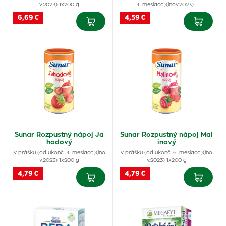
v.2023) 1x200 g
4. mesiaca)(inov.2023)…
6,69 €
4,59 €
Sunar Rozpustný nápoj Ja
Sunar Rozpustný nápoj Mal
hodový
inový
v prášku (od ukonč. 4. mesiaca)(ino
v prášku (od ukonč. 6. mesiaca)(ino
v.2023) 1x200 g
v.2023) 1x200 g
4,79 €
4,79 €