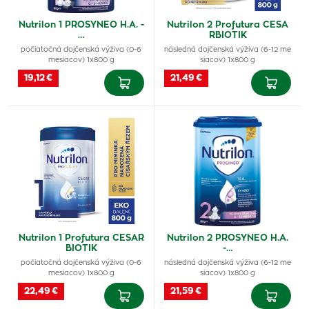
Nutrilon 1 PROSYNEO H.A. -
Nutrilon 2 Profutura CESA
…
RBIOTIK
počiatočná dojčenská výživa (0-6
následná dojčenská výživa (6-12 me
mesiacov) 1x800 g
siacov) 1x800 g
19,12 €
21,49 €
Nutrilon 1 Profutura CESAR
Nutrilon 2 PROSYNEO H.A.
BIOTIK
-…
počiatočná dojčenská výživa (0-6
následná dojčenská výživa (6-12 me
mesiacov) 1x800 g
siacov) 1x800 g
22,49 €
21,59 €