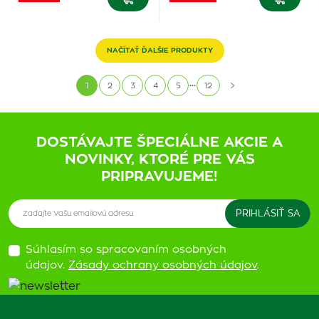
NAČÍTAŤ ĎALŠIE PRODUKTY
...
1
2
3
4
5
12
DOSTÁVAJTE ŠPECIÁLNE AKCIE A
NOVINKY, KTORÉ PRE VÁS
PRIPRAVUJEME!
Súhlasím so spracovaním osobných
údajov.
Zásady ochrany osobných údajov
.