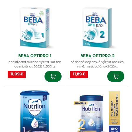
BEBA OPTIPRO 1
BEBA OPTIPRO 2
počiatočná mliečna výživa (od nar
následná dojčenská výživa (od uko
odenia)(inov.2022) 1x500 g
nč. 6. mesiaca)(inov.2022)…
11,09 €
11,89 €