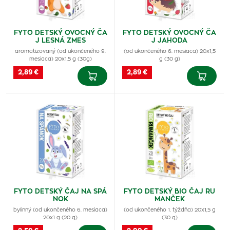
FYTO DETSKÝ OVOCNÝ ČA
FYTO DETSKÝ OVOCNÝ ČA
J LESNÁ ZMES
J JAHODA
aromatizovaný (od ukončeného 9.
(od ukončeného 6. mesiaca) 20x1,5
mesiaca) 20x1,5 g (30g)
g (30 g)
2,89 €
2,89 €
FYTO DETSKÝ ČAJ NA SPÁ
FYTO DETSKÝ BIO ČAJ RU
NOK
MANČEK
bylinný (od ukončeného 6. mesiaca)
(od ukončeného 1. týždňa) 20x1,5 g
20x1 g (20 g)
(30 g)