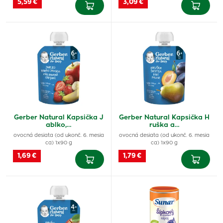
5,59 €
3,09 €
Gerber Natural Kapsička J
Gerber Natural Kapsička H
ablko,…
ruška a…
ovocná desiata (od ukonč. 6. mesia
ovocná desiata (od ukonč. 6. mesia
ca) 1x90 g
ca) 1x90 g
1,69 €
1,79 €