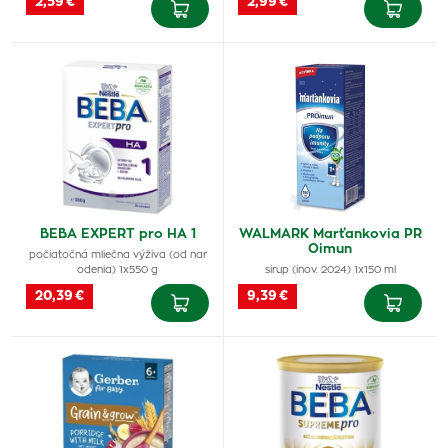
2,59 €
2,99 €
BEBA EXPERT pro HA 1
WALMARK Marťankovia PR
Oimun
počiatočná mliečna výživa (od nar
odenia) 1x550 g
sirup (inov. 2024) 1x150 ml
20,39 €
9,39 €