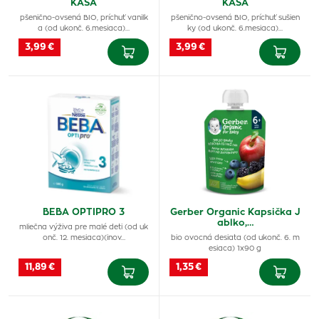
KAŠA
KAŠA
pšenično-ovsená BIO, príchuť vanilk
pšenično-ovsená BIO, príchuť sušien
a (od ukonč. 6.mesiaca)…
ky (od ukonč. 6.mesiaca)…
3,99 €
3,99 €
BEBA OPTIPRO 3
Gerber Organic Kapsička J
ablko,…
mliečna výživa pre malé deti (od uk
onč. 12. mesiaca)(inov…
bio ovocná desiata (od ukonč. 6. m
esiaca) 1x90 g
11,89 €
1,35 €