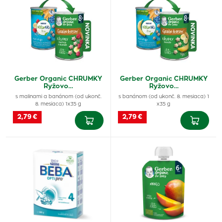
Gerber Organic CHRUMKY
Gerber Organic CHRUMKY
Ryžovo…
Ryžovo…
s malinami a banánom (od ukonč.
s banánom (od ukonč. 8. mesiaca) 1
8. mesiaca) 1x35 g
x35 g
2,79 €
2,79 €