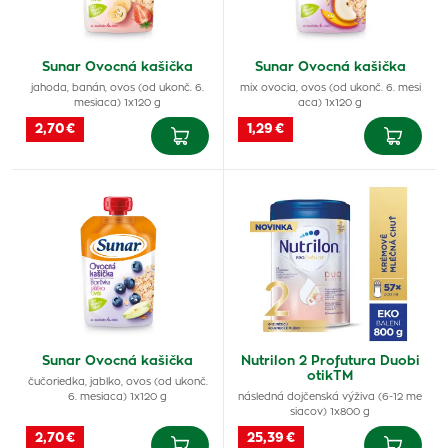
Sunar Ovocná kašička
Sunar Ovocná kašička
jahoda, banán, ovos (od ukonč. 6.
mix ovocia, ovos (od ukonč. 6. mesi
mesiaca) 1x120 g
aca) 1x120 g
2,70 €
1,29 €
Sunar Ovocná kašička
Nutrilon 2 Profutura Duobi
otikTM
čučoriedka, jablko, ovos (od ukonč.
6. mesiaca) 1x120 g
následná dojčenská výživa (6-12 me
siacov) 1x800 g
2,70 €
25,39 €