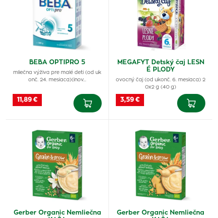
BEBA OPTIPRO 5
MEGAFYT Detský čaj LESN
É PLODY
mliečna výživa pre malé deti (od uk
onč. 24. mesiaca)(inov…
ovocný čaj (od ukonč. 6. mesiaca) 2
0x2 g (40 g)
11,89 €
3,59 €
Gerber Organic Nemliečna
Gerber Organic Nemliečna