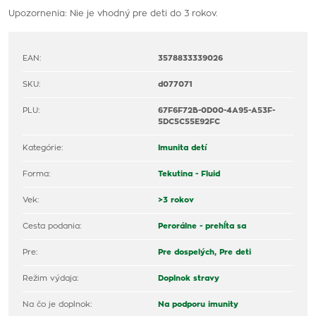
Upozornenia: Nie je vhodný pre deti do 3 rokov.
EAN:
3578833339026
SKU:
d077071
PLU:
67F6F72B-0D00-4A95-A53F-
5DC5C55E92FC
Kategórie:
Imunita detí
Forma:
Tekutina - Fluid
Vek:
>3 rokov
Cesta podania:
Perorálne - prehĺta sa
Pre:
Pre dospelých,
Pre deti
Režim výdaja:
Doplnok stravy
Na čo je doplnok:
Na podporu imunity