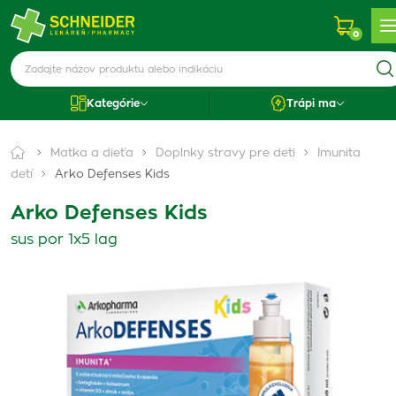
0
Kategórie
Trápi ma
Matka a dieťa
Doplnky stravy pre deti
Imunita
detí
Arko Defenses Kids
Arko Defenses Kids
sus por 1x5 lag