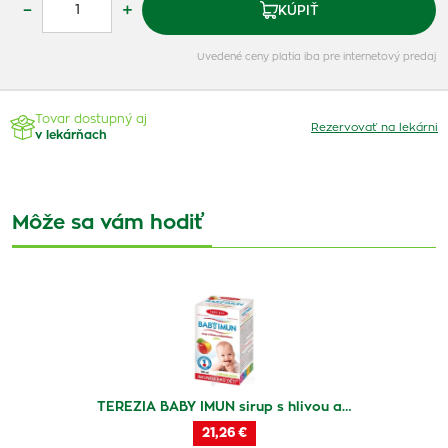
–
+
KÚPIŤ
Uvedené ceny platia iba pre internetový predaj
Tovar dostupný aj
Rezervovať na lekárni
v lekárňach
Môže sa vám hodiť
TEREZIA BABY IMUN sirup s hlivou a…
21,26 €