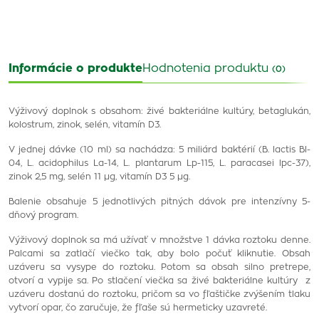
Informácie o produkte
Hodnotenia produktu
(0)
Výživový doplnok s obsahom: živé bakteriálne kultúry, betaglukán,
kolostrum, zinok, selén, vitamín D3.
V jednej dávke (10 ml) sa nachádza: 5 miliárd baktérií (B. lactis Bl-
04, L. acidophilus La-14, L. plantarum Lp-115, L. paracasei lpc-37),
zinok 2,5 mg, selén 11 µg, vitamín D3 5 µg.
Balenie obsahuje 5 jednotlivých pitných dávok pre intenzívny 5-
dňový program.
Výživový doplnok sa má užívať v množstve 1 dávka roztoku denne.
Palcami sa zatlačí viečko tak, aby bolo počuť kliknutie. Obsah
uzáveru sa vysype do roztoku. Potom sa obsah silno pretrepe,
otvorí a vypije sa. Po stlačení viečka sa živé bakteriálne kultúry z
uzáveru dostanú do roztoku, pričom sa vo fľaštičke zvýšením tlaku
vytvorí opar, čo zaručuje, že fľaše sú hermeticky uzavreté.