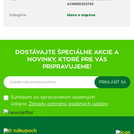
AC86DD252745
Kategórie:
Hlava a migréna
DOSTÁVAJTE ŠPECIÁLNE AKCIE A
NOVINKY, KTORÉ PRE VÁS
PRIPRAVUJEME!
Súhlasím so spracovaním osobných
údajov.
Zásady ochrany osobných údajov
.
O nákupoch