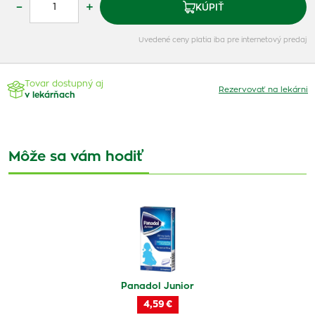
–
+
KÚPIŤ
Uvedené ceny platia iba pre internetový predaj
Tovar dostupný aj
Rezervovať na lekárni
v lekárňach
Môže sa vám hodiť
Panadol Junior
4,59 €