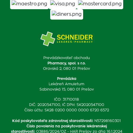
Prevádzkovateľ obchodu
Pharmacy, spol. s r.o.
Oravská 2, 080 01 Prešov
Prevádzka
Lekáreň Amuletum
Sabinovská 15, 080 01 Prešov
IČO: 31710018
DIČ: 2020547100, IČ DPH: SK2020547100
Číslo účtu: SK28 0200 0000 0000 6720 6572
Kód poskytovateľa zdravotnej starostlivosti
:
N57298160301
Číslo povolenia na poskytovanie lekárenskej
starostlivosti
:
03886/2024/OZ - HAR Prešov zo dňa 16.1.2024