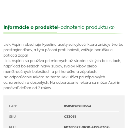
Informácie o produkte
Hodnotenia produktu
(0)
Liek Aspirin obsahuje kyselinu acetylsalicylovú, ktorá znižuje tvorbu
prostaglandínov, a tým pôsobí proti bolesti, znižuje horúčku a
potláča zápal.
Liek Aspirin sa používa pri miernych až stredne silných bolestiach,
napríklad bolestiach hlavy, zubov, svalov, kĺbov alebo
menštruačných bolestiach a pri horúčke a zápaloch.
Na odporúčanie lekára sa tento liek užíva pri zápalových
ochoreniach u dospelých. Na odporúčanie lekára sa môže Aspirin
podávať deťom od 7 rokov.
EAN:
8585028200554
SKU:
C33061
PLU:
FD36D572-DF3B-4155-870F-