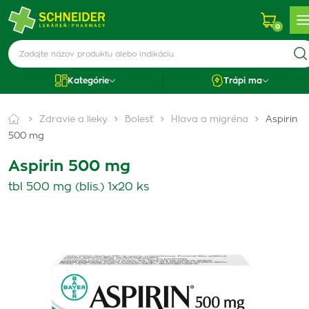
0
Kategórie
Trápi ma
Zdravie a lieky
Bolesť
Hlava a migréna
Aspirin
500 mg
Aspirin 500 mg
tbl 500 mg (blis.) 1x20 ks