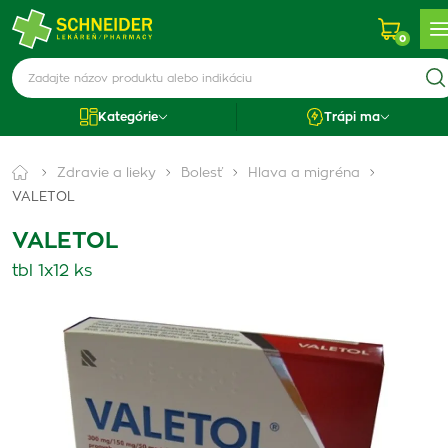
0
Kategórie
Trápi ma
Zdravie a lieky
Bolesť
Hlava a migréna
VALETOL
VALETOL
tbl 1x12 ks