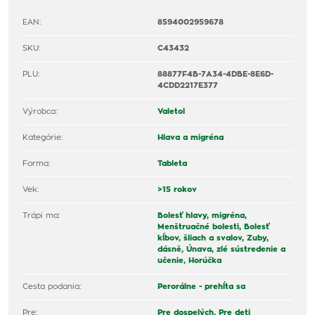
EAN:
8594002959678
SKU:
C43432
PLU:
88877F4B-7A34-4DBE-8E6D-
4CDD2217E377
Výrobca:
Valetol
Kategórie:
Hlava a migréna
Forma:
Tableta
Vek:
>15 rokov
Trápi ma:
Bolesť hlavy, migréna,
Menštruačné bolesti,
Bolesť
kĺbov, šliach a svalov,
Zuby,
dásně,
Únava, zlé sústredenie a
učenie,
Horúčka
Cesta podania:
Perorálne - prehĺta sa
Pre:
Pre dospelých,
Pre deti