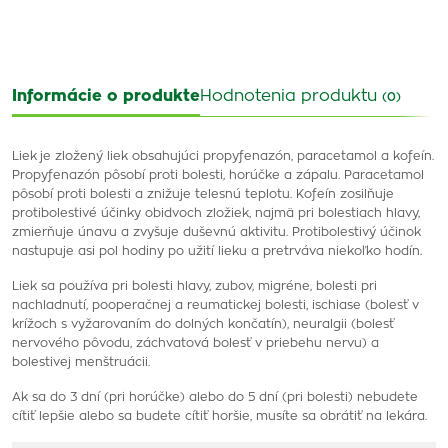
Informácie o produkte
Hodnotenia produktu
(0)
Liek
je zložený liek obsahujúci propyfenazón, paracetamol a kofeín.
Propyfenazón pôsobí proti bolesti, horúčke a zápalu. Paracetamol
pôsobí proti bolesti a znižuje telesnú teplotu. Kofeín zosilňuje
protibolestivé účinky obidvoch zložiek, najmä pri bolestiach hlavy,
zmierňuje únavu a zvyšuje duševnú aktivitu. Protibolestivý účinok
nastupuje asi pol hodiny po užití lieku a pretrváva niekoľko hodín.
Liek sa používa pri bolesti hlavy, zubov, migréne, bolesti pri
nachladnutí, pooperačnej a reumatickej bolesti, ischiase (bolesť v
krížoch s vyžarovaním do dolných končatín), neuralgii (bolesť
nervového pôvodu, záchvatová bolesť v priebehu nervu) a
bolestivej menštruácii.
Ak sa do 3 dní (pri horúčke) alebo do 5 dní (pri bolesti) nebudete
cítiť lepšie alebo sa budete cítiť horšie, musíte sa obrátiť na lekára.