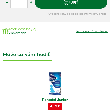
–
+
KÚPIŤ
Uvedené ceny platia iba pre internetový predaj
Tovar dostupný aj
Rezervovať na lekárni
v lekárňach
Môže sa vám hodiť
Panadol Junior
4,59 €