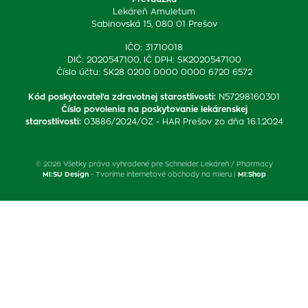
Lekáreň Amuletum
Sabinovská 15, 080 01 Prešov
IČO: 31710018
DIČ: 2020547100, IČ DPH: SK2020547100
Číslo účtu: SK28 0200 0000 0000 6720 6572
Kód poskytovateľa zdravotnej starostlivosti
:
N57298160301
Číslo povolenia na poskytovanie lekárenskej
starostlivosti
:
03886/2024/OZ - HAR Prešov zo dňa 16.1.2024
© 2026 Všetky práva vyhradené pre Schneider Lekáreň / Pharmacy
MI:SU Design
- Tvoríme internetové obchody na mieru |
MI:Shop