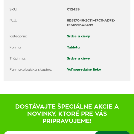
SKU:
C12459
PLU:
8B517046-2C11-47C0-AD7E-
E1B659BA6492
Kategórie:
Srdce a cievy
Forma:
Tableta
Trápi ma:
Srdce a cievy
Farmakologická skupina:
Voľnopredajné lieky
DOSTÁVAJTE ŠPECIÁLNE AKCIE A
NOVINKY, KTORÉ PRE VÁS
PRIPRAVUJEME!