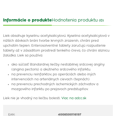
Informácie o produkte
Hodnotenia produktu
(0)
Liek obsahuje kyselinu acetylsalicylovú. Kyselina acetylsalicylová v
nižších dávkach bráni tvorbe krvných zrazenín, chráni pred
upchatím tepien. Enterosolventné tablety zaručujú rozpustenie
tablety až v zásaditom prostredí tenkého čreva, čo chráni sliznicu
žalúdka. Liek sa používa:
ako súčasť štandardnej liečby nestabilnej srdcovej angíny
(angina pectoris) a akútneho srdcového infarktu.
na prevenciu reinfarktov, po operáciách alebo iných
intervenciách na arteriálnych cievach (tepnách)
na prevenciu prechodných ischemických záchvatov a
mozgového infarktu po prejavoch predstupňov.
Liek nie je vhodný na liečbu bolesti.
Viac na adcc.sk
EAN:
4008500116197