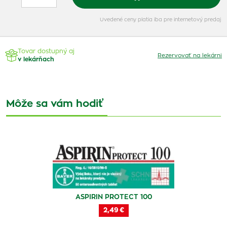
Uvedené ceny platia iba pre internetový predaj
Tovar dostupný aj
Rezervovať na lekárni
v lekárňach
Môže sa vám hodiť
ASPIRIN PROTECT 100
2,49 €