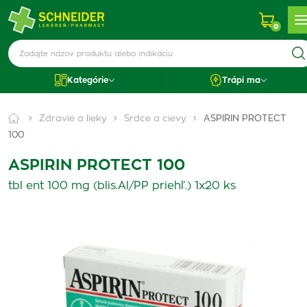
0
Kategórie
Trápi ma
Zdravie a lieky
Srdce a cievy
ASPIRIN PROTECT
100
ASPIRIN PROTECT 100
tbl ent 100 mg (blis.Al/PP priehľ.) 1x20 ks