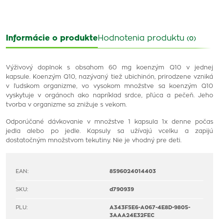
Informácie o produkte
Hodnotenia produktu
(0)
Výživový doplnok s obsahom 60 mg koenzým Q10 v jednej
kapsule.
Koenzým Q10, nazývaný tiež ubichinón, prirodzene vzniká
v ľudskom organizme, vo vysokom množstve sa koenzým Q10
vyskytuje v orgánoch ako napríklad srdce, pľúca a pečeň. Jeho
tvorba v organizme sa znižuje s vekom.
Odporúčané dávkovanie v množstve 1 kapsula 1x denne počas
jedla alebo po jedle. Kapsuly sa užívajú vcelku a zapijú
dostatočným množstvom tekutiny. Nie je vhodný pre deti.
EAN:
8596024014403
SKU:
d790939
PLU:
A343F5E6-A067-4E8D-9805-
3AAA24E32FEC