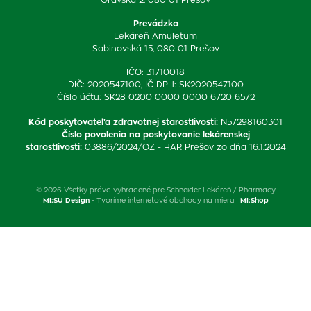
Prevádzka
Lekáreň Amuletum
Sabinovská 15, 080 01 Prešov
IČO: 31710018
DIČ: 2020547100, IČ DPH: SK2020547100
Číslo účtu: SK28 0200 0000 0000 6720 6572
Kód poskytovateľa zdravotnej starostlivosti
:
N57298160301
Číslo povolenia na poskytovanie lekárenskej
starostlivosti
:
03886/2024/OZ - HAR Prešov zo dňa 16.1.2024
© 2026 Všetky práva vyhradené pre Schneider Lekáreň / Pharmacy
MI:SU Design
- Tvoríme internetové obchody na mieru |
MI:Shop