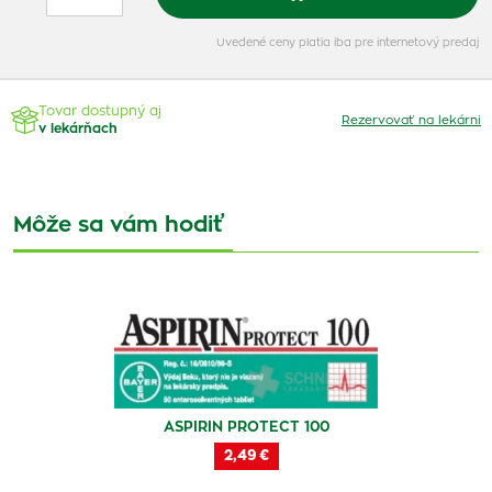
Uvedené ceny platia iba pre internetový predaj
Tovar dostupný aj
Rezervovať na lekárni
v lekárňach
Môže sa vám hodiť
ASPIRIN PROTECT 100
2,49 €