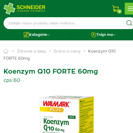
0
Kategórie
Trápi ma
Zdravie a lieky
Srdce a cievy
Koenzym Q10
FORTE 60mg
Koenzym Q10 FORTE 60mg
cps 60