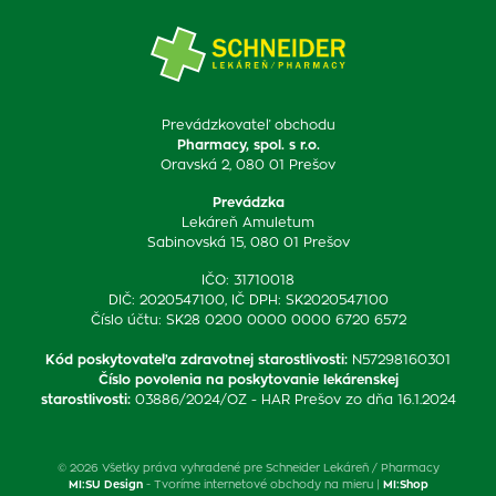
Prevádzkovateľ obchodu
Pharmacy, spol. s r.o.
Oravská 2, 080 01 Prešov
Prevádzka
Lekáreň Amuletum
Sabinovská 15, 080 01 Prešov
IČO: 31710018
DIČ: 2020547100, IČ DPH: SK2020547100
Číslo účtu: SK28 0200 0000 0000 6720 6572
Kód poskytovateľa zdravotnej starostlivosti
:
N57298160301
Číslo povolenia na poskytovanie lekárenskej
starostlivosti
:
03886/2024/OZ - HAR Prešov zo dňa 16.1.2024
© 2026 Všetky práva vyhradené pre Schneider Lekáreň / Pharmacy
MI:SU Design
- Tvoríme internetové obchody na mieru |
MI:Shop