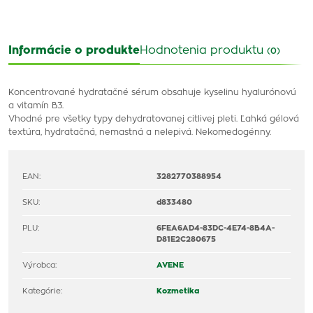
Informácie o produkte
Hodnotenia produktu
(0)
Koncentrované hydratačné sérum obsahuje kyselinu hyalurónovú
a vitamín B3.
Vhodné pre všetky typy
dehydratovanej citlivej pleti. Ľahká gélová
textúra, hydratačná, nemastná a nelepivá. Nekomedogénny.
EAN:
3282770388954
SKU:
d833480
PLU:
6FEA6AD4-83DC-4E74-8B4A-
D81E2C280675
Výrobca:
AVENE
Kategórie:
Kozmetika