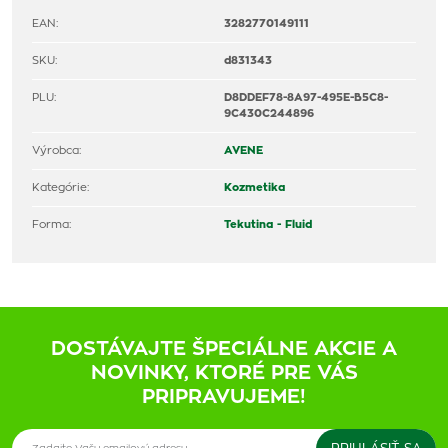
EAN:
3282770149111
SKU:
d831343
PLU:
D8DDEF78-8A97-495E-B5C8-
9C430C244896
Výrobca:
AVENE
Kategórie:
Kozmetika
Forma:
Tekutina - Fluid
DOSTÁVAJTE ŠPECIÁLNE AKCIE A
NOVINKY, KTORÉ PRE VÁS
PRIPRAVUJEME!