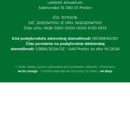
Lekáreň Amuletum
Sabinovská 15, 080 01 Prešov
IČO: 31710018
DIČ: 2020547100, IČ DPH: SK2020547100
Číslo účtu: SK28 0200 0000 0000 6720 6572
Kód poskytovateľa zdravotnej starostlivosti
:
N57298160301
Číslo povolenia na poskytovanie lekárenskej
starostlivosti
:
03886/2024/OZ - HAR Prešov zo dňa 16.1.2024
© 2026 Všetky práva vyhradené pre Schneider Lekáreň / Pharmacy
MI:SU Design
- Tvoríme internetové obchody na mieru |
MI:Shop