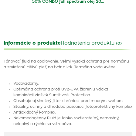
50% COMBO full spectrum olej 20…
Informácie o produkte
Hodnotenia produktu
(0)
Tónovací fluid na opaľovanie. Veľmi vysoká ochrana pre normálnu
a zmiešanú citlivú pleť, na tvár a krk. Termálna voda Avène
Vodovzdorný.
Optimálna ochrana proti UVB-UVA žiareniu vďaka
kombinácii zložiek Sunsitive® Protection.
Obsahuje aj slnečný filter chrániaci pred modrým svetlom.
Stabilný, účinný a dlhodobo pôsobiaci fotoprotektívny komplex
Antioxidačný komplex.
Nekomedogénny Fluid je ľahko roztierateľný, nemastný,
nelepivý a rýchlo sa vstrebáva.