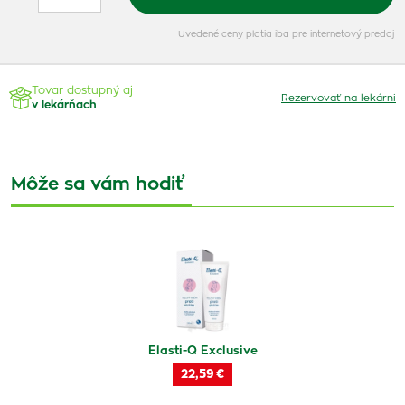
Uvedené ceny platia iba pre internetový predaj
Tovar dostupný aj
Rezervovať na lekárni
v lekárňach
Môže sa vám hodiť
Elasti-Q Exclusive
22,59 €