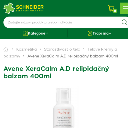
0
Kategórie
Trápi ma
Kozmetika
Starostlivosť o telo
Telové krémy a
balzamy
Avene XeraCalm A.D relipidačný balzam 400ml
Avene XeraCalm A.D relipidačný
balzam 400ml