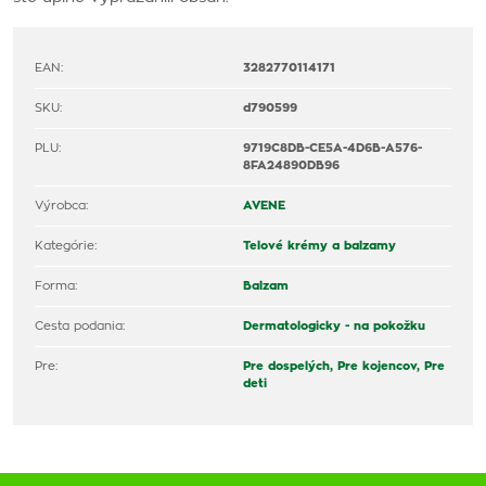
EAN:
3282770114171
SKU:
d790599
PLU:
9719C8DB-CE5A-4D6B-A576-
8FA24890DB96
Výrobca:
AVENE
Kategórie:
Telové krémy a balzamy
Forma:
Balzam
Cesta podania:
Dermatologicky - na pokožku
Pre:
Pre dospelých,
Pre kojencov,
Pre
deti