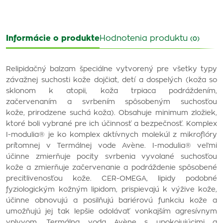
Informácie o produkte
Hodnotenia produktu
(0)
Relipidačný balzam špeciálne vytvorený pre všetky typy
závažnej suchosti kože dojčiat, detí a dospelých (koža so
sklonom k atopii, koža trpiaca podráždením,
začervenaním a svrbením spôsobeným suchosťou
kože, prirodzene suchá koža). Obsahuje minimum zložiek,
ktoré boli vybrané pre ich účinnosť a bezpečnosť. Komplex
I-modulia® je ko komplex aktívnych molekúl z mikroflóry
prítomnej v Termálnej vode Avène. I-modulia® veľmi
účinne zmierňuje pocity svrbenia vyvolané suchosťou
kože a zmierňuje začervenanie a podráždenie spôsobené
precitlivenosťou kože. CER-OMEGA, lipidy podobné
fyziologickým kožným lipidom, prispievajú k výžive kože,
účinne obnovujú a posilňujú bariérovú funkciu kože a
umožňujú jej tak lepšie odolávať vonkajším agresívnym
vplyvom. Termálna voda Avène s upokojujúcimi a