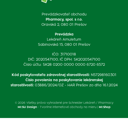
Prevádzkovateľ obchodu
Pharmacy, spol. s r.o.
Oravská 2, 080 01 Prešov
Prevádzka
Lekáreň Amuletum
Sabinovská 15, 080 01 Prešov
IČO: 31710018
DIČ: 2020547100, IČ DPH: SK2020547100
Číslo účtu: SK28 0200 0000 0000 6720 6572
Kód poskytovateľa zdravotnej starostlivosti
:
N57298160301
Číslo povolenia na poskytovanie lekárenskej
starostlivosti
:
03886/2024/OZ - HAR Prešov zo dňa 16.1.2024
© 2026 Všetky práva vyhradené pre Schneider Lekáreň / Pharmacy
MI:SU Design
- Tvoríme internetové obchody na mieru |
MI:Shop