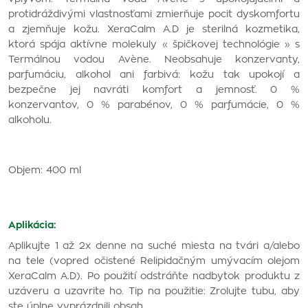
protidráždivými vlastnosťami zmierňuje pocit dyskomfortu
a zjemňuje kožu. XeraCalm A.D je sterilná kozmetika,
ktorá spája aktívne molekuly « špičkovej technológie » s
Termálnou vodou Avène. Neobsahuje konzervanty,
parfumáciu, alkohol ani farbivá: kožu tak upokojí a
bezpečne jej navráti komfort a jemnosť. 0 %
konzervantov, 0 % parabénov, 0 % parfumácie, 0 %
alkoholu.
Objem: 400 ml
Aplikácia:
Aplikujte 1 až 2x denne na suché miesta na tvári a/alebo
na tele (vopred očistené Relipidačným umývacím olejom
XeraCalm A.D). Po použití odstráňte nadbytok produktu z
uzáveru a uzavrite ho. Tip na použitie: Zrolujte tubu, aby
ste úplne vyprázdnili obsah.