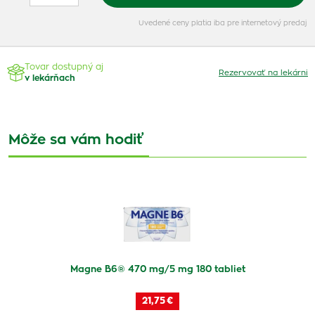
Uvedené ceny platia iba pre internetový predaj
Tovar dostupný aj
Rezervovať na lekárni
v lekárňach
Môže sa vám hodiť
Magne B6® 470 mg/5 mg 180 tabliet
21,75 €