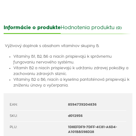
Informácie o produkte
Hodnotenia produktu
(0)
Výživový doplnok s obsahom vitamínov skupiny B.
Vitamíny B1, B2, B6 a niacín prispievajú k správnemu
fungovaniu nervového systému.
Vitamín B2 a niacín prispievajú k udržaniu zdravej pokožky a
zachovaniu zdravých slizníc.
Vitamíny B2 a B6, niacín a kyselina pantoténová prispievajú k
zníženiu únavy a vyčerpania.
EAN:
8594739204836
SKU:
d012956
PLU:
1D8EFDF9-7DFF-4C81-A6D4-
A101BB598D28