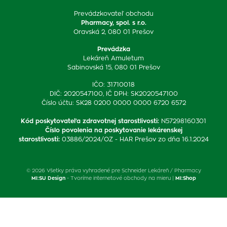
Prevádzkovateľ obchodu
Pharmacy, spol. s r.o.
Oravská 2, 080 01 Prešov
Prevádzka
Lekáreň Amuletum
Sabinovská 15, 080 01 Prešov
IČO: 31710018
DIČ: 2020547100, IČ DPH: SK2020547100
Číslo účtu: SK28 0200 0000 0000 6720 6572
Kód poskytovateľa zdravotnej starostlivosti
:
N57298160301
Číslo povolenia na poskytovanie lekárenskej
starostlivosti
:
03886/2024/OZ - HAR Prešov zo dňa 16.1.2024
© 2026 Všetky práva vyhradené pre Schneider Lekáreň / Pharmacy
MI:SU Design
- Tvoríme internetové obchody na mieru |
MI:Shop