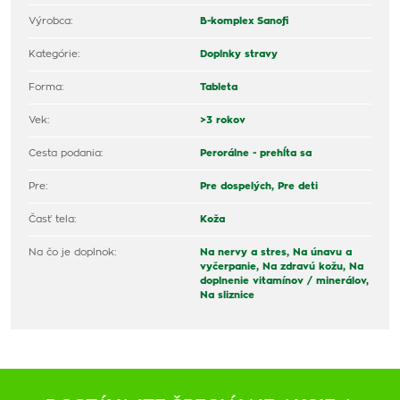
Výrobca:
B-komplex Sanofi
Kategórie:
Doplnky stravy
Forma:
Tableta
Vek:
>3 rokov
Cesta podania:
Perorálne - prehĺta sa
Pre:
Pre dospelých,
Pre deti
Časť tela:
Koža
Na čo je doplnok:
Na nervy a stres,
Na únavu a
vyčerpanie,
Na zdravú kožu,
Na
doplnenie vitamínov / minerálov,
Na sliznice