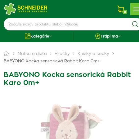
0
Kategórie
Trápi ma
Matka a dieťa
Hračky
Knižky a kocky
BABYONO Kocka sensorická Rabbit Karo 0m+
BABYONO Kocka sensorická Rabbit
Karo 0m+