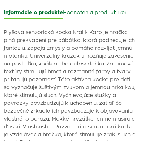
Informácie o produkte
Hodnotenia produktu
(0)
Plyšová senzorická kocka Králik Karo je hračka
plná prekvapení pre bábätká, ktorá podnecuje ich
fantáziu, zapája zmysly a pomáha rozvíjať jemnú
motoriku. Univerzálny krúžok umožňuje zavesenie
na postieľku, kočík alebo autosedačku. Zaujímavé
textúry stimulujú hmat a rozmanité farby a tvary
priťahujú pozornosť. Táto aktívna kocka pre deti
sa vyznačuje šuštivým zvukom a jemnou hrkálkou,
ktoré stimulujú sluch. Vyčnievajúce stužky a
povrázky povzbudzujú k uchopeniu, zatiaľ čo
bezpečné zrkadlo ich povzbudzuje k objavovaniu
vlastného odrazu. Mäkké hryzátko jemne masíruje
ďasná. Vlastnosti: - Rozvoj: Táto senzorická kocka
je vzdelávacia hračka, ktorá stimuluje zrak, sluch a