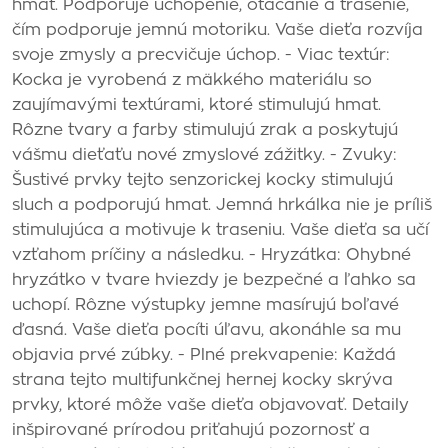
hmat. Podporuje uchopenie, otáčanie a trasenie,
čím podporuje jemnú motoriku. Vaše dieťa rozvíja
svoje zmysly a precvičuje úchop. - Viac textúr:
Kocka je vyrobená z mäkkého materiálu so
zaujímavými textúrami, ktoré stimulujú hmat.
Rôzne tvary a farby stimulujú zrak a poskytujú
vášmu dieťaťu nové zmyslové zážitky. - Zvuky:
Šustivé prvky tejto senzorickej kocky stimulujú
sluch a podporujú hmat. Jemná hrkálka nie je príliš
stimulujúca a motivuje k traseniu. Vaše dieťa sa učí
vzťahom príčiny a následku. - Hryzátka: Ohybné
hryzátko v tvare hviezdy je bezpečné a ľahko sa
uchopí. Rôzne výstupky jemne masírujú boľavé
ďasná. Vaše dieťa pocíti úľavu, akonáhle sa mu
objavia prvé zúbky. - Plné prekvapenie: Každá
strana tejto multifunkčnej hernej kocky skrýva
prvky, ktoré môže vaše dieťa objavovať. Detaily
inšpirované prírodou priťahujú pozornosť a