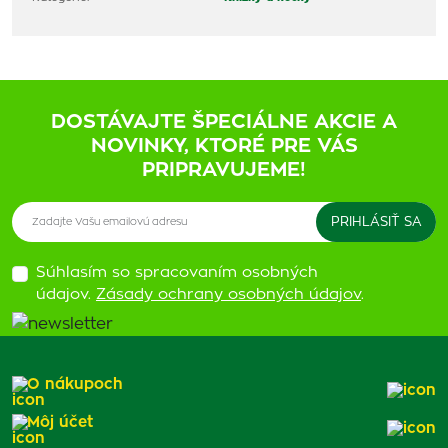
DOSTÁVAJTE ŠPECIÁLNE AKCIE A
NOVINKY, KTORÉ PRE VÁS
PRIPRAVUJEME!
Súhlasím so spracovaním osobných
údajov.
Zásady ochrany osobných údajov
.
O nákupoch
Môj účet