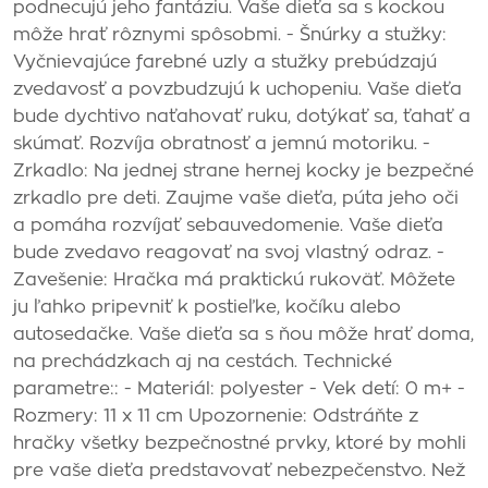
podnecujú jeho fantáziu. Vaše dieťa sa s kockou
môže hrať rôznymi spôsobmi. - Šnúrky a stužky:
Vyčnievajúce farebné uzly a stužky prebúdzajú
zvedavosť a povzbudzujú k uchopeniu. Vaše dieťa
bude dychtivo naťahovať ruku, dotýkať sa, ťahať a
skúmať. Rozvíja obratnosť a jemnú motoriku. -
Zrkadlo: Na jednej strane hernej kocky je bezpečné
zrkadlo pre deti. Zaujme vaše dieťa, púta jeho oči
a pomáha rozvíjať sebauvedomenie. Vaše dieťa
bude zvedavo reagovať na svoj vlastný odraz. -
Zavešenie: Hračka má praktickú rukoväť. Môžete
ju ľahko pripevniť k postieľke, kočíku alebo
autosedačke. Vaše dieťa sa s ňou môže hrať doma,
na prechádzkach aj na cestách. Technické
parametre:: - Materiál: polyester - Vek detí: 0 m+ -
Rozmery: 11 x 11 cm Upozornenie: Odstráňte z
hračky všetky bezpečnostné prvky, ktoré by mohli
pre vaše dieťa predstavovať nebezpečenstvo. Než