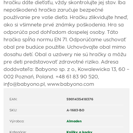
hračku dáte dieťaťu, vždy skontrolujte jej stav. Iba
nepoškodená hračka zaručuje bezpečné
používanie pre vaše dieťa. Hračku zlikvidujte hneď,
ako si všimnete prvé známky poškodenia. Hra sa
odporúča pod dohľadom dospelej osoby. Táto
hračka spĺňa normu EN 71. Odporúčame uschovať
obal pre budúce použitie. Uchovávajte obal mimo
dosahu detí. Obal a uzávery nie sú hračky a môžu
pre deti predstavovať zdravotné riziko. Adresa
dodávateľa: Babyono sp. z o., Kowalewicka 13, 60 –
002 Poznań, Poland. +48 61 83 90 520,
info@babyono.pl, www.babyono.com
EAN:
5901435418376
SKU:
A-1683-BO
Výrobca:
Almaden
Kategórie:
Knižky a kocky