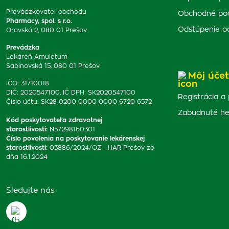
Prevádzkovateľ obchodu
Obchodné po
Pharmacy, spol. s r.o.
Odstúpenie o
Oravská 2, 080 01 Prešov
Prevádzka
Lekáreň Amuletum
Sabinovská 15, 080 01 Prešov
Môj účet
IČO: 31710018
DIČ: 2020547100, IČ DPH: SK2020547100
Registrácia a 
Číslo účtu: SK28 0200 0000 0000 6720 6572
Zabudnuté he
Kód poskytovateľa zdravotnej
starostlivosti
:
N57298160301
Číslo povolenia na poskytovanie lekárenskej
starostlivosti
:
03886/2024/OZ - HAR Prešov zo
dňa 16.1.2024
Sledujte nás