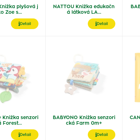
nižka plyšová j
NATTOU Knižka edukačn
BAB
ko Zoe s…
á látková LA…
Detail
Detail
Knižka senzori
BABYONO Knižka senzori
CAN
á Forest…
cká Farm 0m+
Detail
Detail