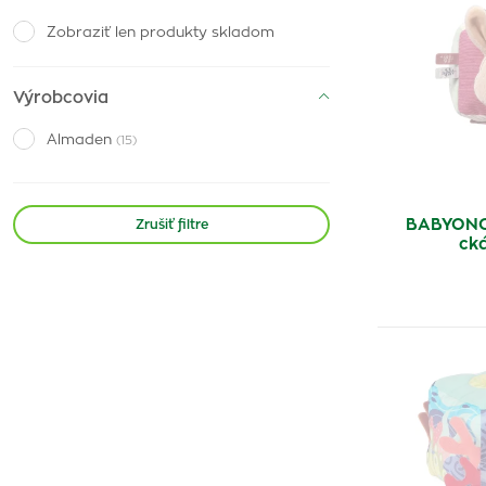
Zobraziť len produkty skladom
Výrobcovia
Almaden
(15)
BABYONO 
Zrušiť filtre
ck