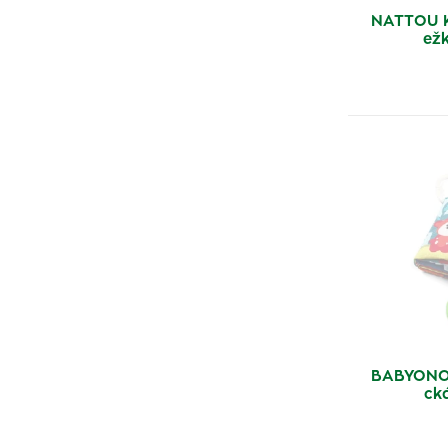
NATTOU K
ež
BABYONO 
ck