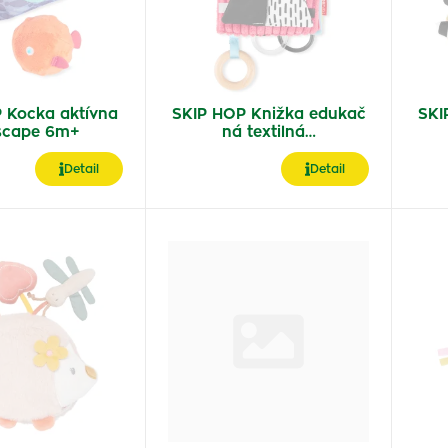
 Kocka aktívna
SKIP HOP Knižka edukač
SKI
scape 6m+
ná textilná…
Detail
Detail