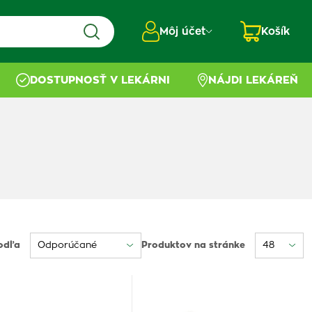
Môj účet
Košík
DOSTUPNOSŤ V LEKÁRNI
NÁJDI LEKÁREŇ
odľa
Produktov na stránke