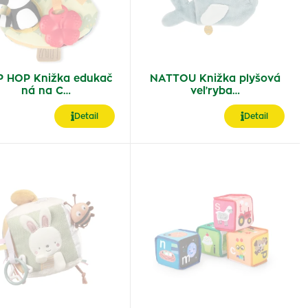
P HOP Knižka edukač
NATTOU Knižka plyšová
ná na C…
veľryba…
Detail
Detail