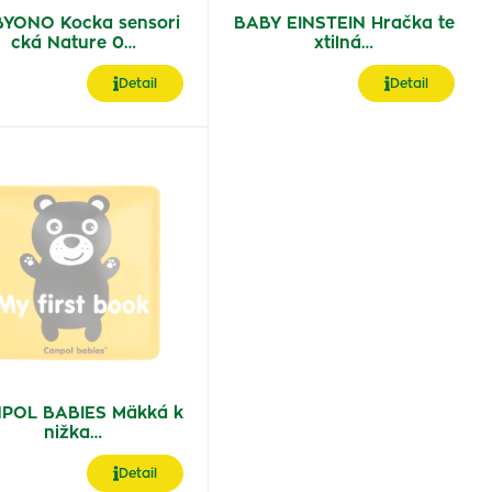
YONO Kocka sensori
BABY EINSTEIN Hračka te
cká Nature 0…
xtilná…
Detail
Detail
POL BABIES Mäkká k
nižka…
Detail