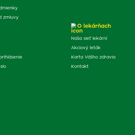
dmienky
d zmluvy
O lekárňach
Naša sieť lekární
Akciový leták
prihlásenie
Karta Vášho zdravia
slo
Kontakt