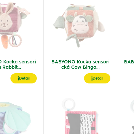
Kocka sensori
BABYONO Kocka sensori
BAB
á Rabbit…
cká Cow Bingo…
Detail
Detail