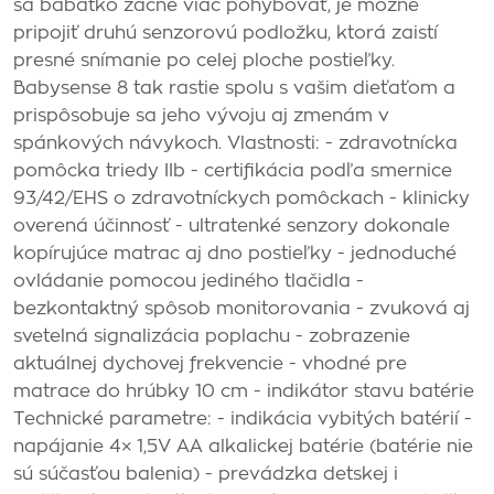
sa bábätko začne viac pohybovať, je možné
pripojiť druhú senzorovú podložku, ktorá zaistí
presné snímanie po celej ploche postieľky.
Babysense 8 tak rastie spolu s vašim dieťaťom a
prispôsobuje sa jeho vývoju aj zmenám v
spánkových návykoch. Vlastnosti: - zdravotnícka
pomôcka triedy IIb - certifikácia podľa smernice
93/42/EHS o zdravotníckych pomôckach - klinicky
overená účinnosť - ultratenké senzory dokonale
kopírujúce matrac aj dno postieľky - jednoduché
ovládanie pomocou jediného tlačidla -
bezkontaktný spôsob monitorovania - zvuková aj
svetelná signalizácia poplachu - zobrazenie
aktuálnej dychovej frekvencie - vhodné pre
matrace do hrúbky 10 cm - indikátor stavu batérie
Technické parametre: - indikácia vybitých batérií -
napájanie 4× 1,5V AA alkalickej batérie (batérie nie
sú súčasťou balenia) - prevádzka detskej i