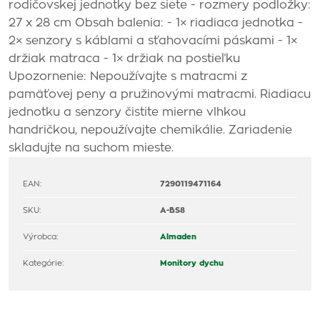
rodičovskej jednotky bez siete - rozmery podložky:
27 x 28 cm Obsah balenia: - 1× riadiaca jednotka -
2× senzory s káblami a sťahovacími páskami - 1×
držiak matraca - 1× držiak na postieľku
Upozornenie: Nepoužívajte s matracmi z
pamäťovej peny a pružinovými matracmi. Riadiacu
jednotku a senzory čistite mierne vlhkou
handričkou, nepoužívajte chemikálie. Zariadenie
skladujte na suchom mieste.
EAN:
7290119471164
SKU:
A-BS8
Výrobca:
Almaden
Kategórie:
Monitory dychu