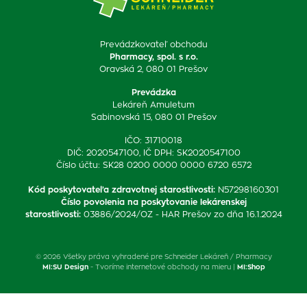
Prevádzkovateľ obchodu
Pharmacy, spol. s r.o.
Oravská 2, 080 01 Prešov
Prevádzka
Lekáreň Amuletum
Sabinovská 15, 080 01 Prešov
IČO: 31710018
DIČ: 2020547100, IČ DPH: SK2020547100
Číslo účtu: SK28 0200 0000 0000 6720 6572
Kód poskytovateľa zdravotnej starostlivosti
:
N57298160301
Číslo povolenia na poskytovanie lekárenskej
starostlivosti
:
03886/2024/OZ - HAR Prešov zo dňa 16.1.2024
© 2026 Všetky práva vyhradené pre Schneider Lekáreň / Pharmacy
MI:SU Design
- Tvoríme internetové obchody na mieru |
MI:Shop