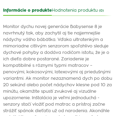
Informácie o produkte
Hodnotenia produktu
(0)
Monitor dychu novej generácie Babysense 8 je
navrhnutý tak, aby zachytil aj tie najjemnejšie
nádychy vášho bábätka. Vďaka ultratenkým a
mimoriadne citlivým senzorom spoľahlivo sleduje
dychové pohyby a dodáva rodičom istotu, že je o
ich dieťa dobre postarané. Zariadenie je
kompatibilné s rôznymi typmi matracov –
penovými, kokosovými, latexovými aj priedušnými
variantmi. Ak monitor nezaznamená dych po dobu
20 sekúnd alebo počet nádychov klesne pod 10 za
minútu, okamžite spustí zvukové aj vizuálne
upozornenie. Inštalácia je veľmi jednoduchá -
senzory stačí vložiť pod matrac a prístroj začne
strážiť spánok dieťaťa už od narodenia. Akonáhle