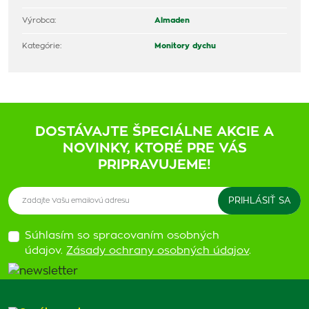
Výrobca:
Almaden
Kategórie:
Monitory dychu
DOSTÁVAJTE ŠPECIÁLNE AKCIE A
NOVINKY, KTORÉ PRE VÁS
PRIPRAVUJEME!
Súhlasím so spracovaním osobných
údajov.
Zásady ochrany osobných údajov
.