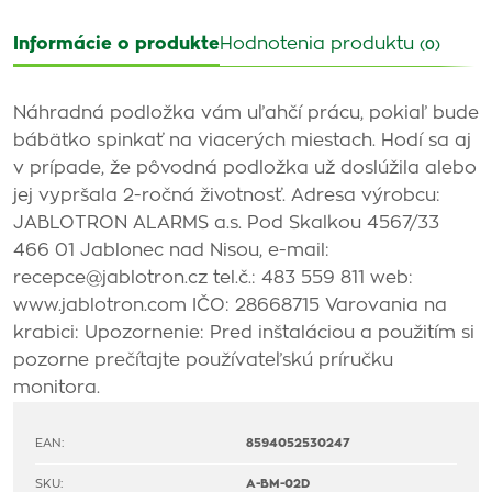
Informácie o produkte
Hodnotenia produktu
(0)
Náhradná podložka vám uľahčí prácu, pokiaľ bude
bábätko spinkať na viacerých miestach. Hodí sa aj
v prípade, že pôvodná podložka už doslúžila alebo
jej vypršala 2-ročná životnosť. Adresa výrobcu:
JABLOTRON ALARMS a.s. Pod Skalkou 4567/33
466 01 Jablonec nad Nisou, e-mail:
recepce@jablotron.cz tel.č.: 483 559 811 web:
www.jablotron.com IČO: 28668715 Varovania na
krabici: Upozornenie: Pred inštaláciou a použitím si
pozorne prečítajte používateľskú príručku
monitora.
EAN:
8594052530247
SKU:
A-BM-02D