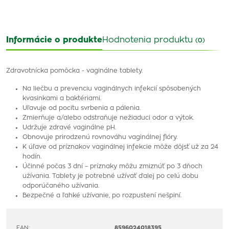
Informácie o produkte
Hodnotenia produktu
(0)
Zdravotnícka pomôcka - vaginálne tablety.
Na liečbu a prevenciu vaginálnych infekcií spôsobených
kvasinkami a baktériami.
Uľavuje od pocitu svrbenia a pálenia.
Zmierňuje a/alebo odstraňuje nežiaduci odor a výtok.
Udržuje zdravé vaginálne pH.
Obnovuje prirodzenú rovnováhu vaginálnej flóry.
K úľave od príznakov vaginálnej infekcie môže dôjsť už za 24
hodín.
Účinné počas 3 dní – príznaky môžu zmiznúť po 3 dňoch
užívania. Tablety je potrebné užívať ďalej po celú dobu
odporúčaného užívania.
Bezpečné a ľahké užívanie, po rozpustení nešpiní.
EAN:
8596024018395