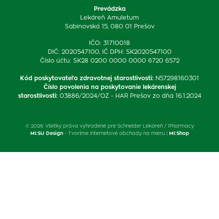
Prevádzka
Lekáreň Amuletum
Sabinovská 15, 080 01 Prešov
IČO: 31710018
DIČ: 2020547100, IČ DPH: SK2020547100
Číslo účtu: SK28 0200 0000 0000 6720 6572
Kód poskytovateľa zdravotnej starostlivosti
:
N57298160301
Číslo povolenia na poskytovanie lekárenskej
starostlivosti
:
03886/2024/OZ - HAR Prešov zo dňa 16.1.2024
© 2026 Všetky práva vyhradené pre Schneider Lekáreň / Pharmacy
MI:SU Design
- Tvoríme internetové obchody na mieru |
MI:Shop