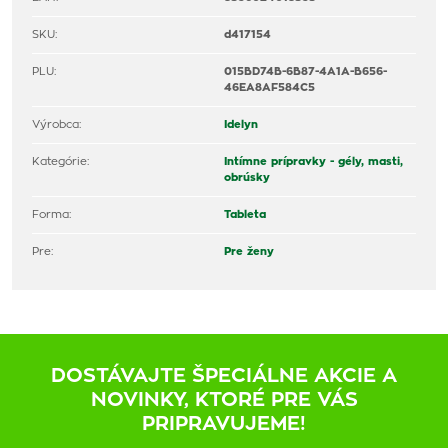
SKU:
d417154
PLU:
015BD74B-6B87-4A1A-B656-
46EA8AF584C5
Výrobca:
Idelyn
Kategórie:
Intímne prípravky - gély, masti,
obrúsky
Forma:
Tableta
Pre:
Pre ženy
DOSTÁVAJTE ŠPECIÁLNE AKCIE A
NOVINKY, KTORÉ PRE VÁS
PRIPRAVUJEME!