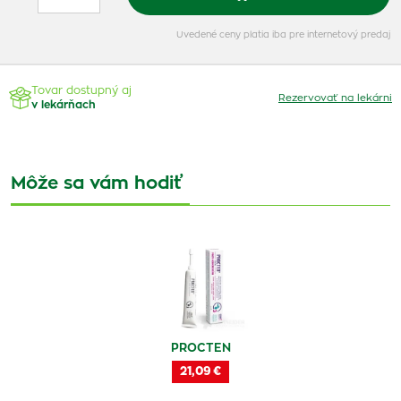
Uvedené ceny platia iba pre internetový predaj
Tovar dostupný aj
Rezervovať na lekárni
v lekárňach
Môže sa vám hodiť
PROCTEN
21,09 €