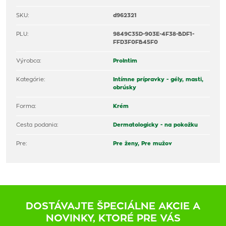
SKU:
d962321
PLU:
9849C35D-903E-4F38-BDF1-
FFD3F0FB45F0
Výrobca:
ProIntim
Kategórie:
Intímne prípravky - gély, masti,
obrúsky
Forma:
Krém
Cesta podania:
Dermatologicky - na pokožku
Pre:
Pre ženy,
Pre mužov
DOSTÁVAJTE ŠPECIÁLNE AKCIE A
NOVINKY, KTORÉ PRE VÁS