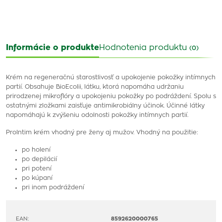
Informácie o produkte
Hodnotenia produktu
(0)
Krém na regeneračnú starostlivosť a upokojenie pokožky intímnych
partií. Obsahuje BioEcolii, látku, ktorá napomáha udržaniu
prirodzenej mikroflóry a upokojeniu pokožky po podráždení. Spolu s
ostatnými zložkami zaisťuje antimikrobiálny účinok. Účinné látky
napomáhajú k zvýšeniu odolnosti pokožky intímnych partií.
ProIntim krém vhodný pre ženy aj mužov. Vhodný na použitie:
po holení
po depilácií
pri potení
po kúpaní
pri inom podráždení
EAN:
8592620000765