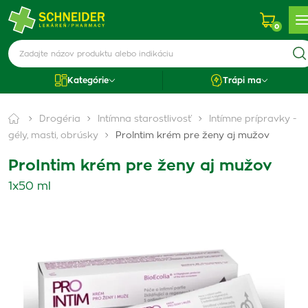
0
Kategórie
Trápi ma
Drogéria
Intímna starostlivosť
Intímne prípravky -
gély, masti, obrúsky
ProIntim krém pre ženy aj mužov
ProIntim krém pre ženy aj mužov
1x50 ml