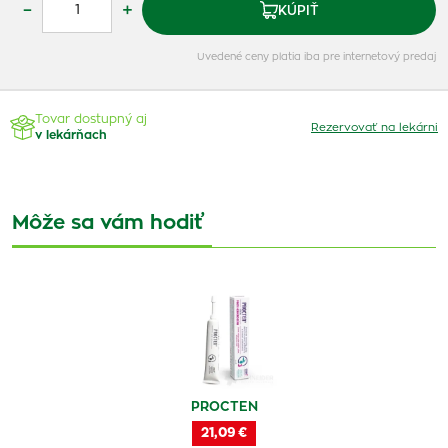
–
+
KÚPIŤ
Uvedené ceny platia iba pre internetový predaj
Tovar dostupný aj
Rezervovať na lekárni
v lekárňach
Môže sa vám hodiť
PROCTEN
21,09 €