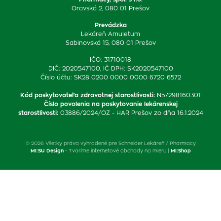
Oravská 2, 080 01 Prešov
Prevádzka
Lekáreň Amuletum
Sabinovská 15, 080 01 Prešov
IČO: 31710018
DIČ: 2020547100, IČ DPH: SK2020547100
Číslo účtu: SK28 0200 0000 0000 6720 6572
Kód poskytovateľa zdravotnej starostlivosti
:
N57298160301
Číslo povolenia na poskytovanie lekárenskej
starostlivosti
:
03886/2024/OZ - HAR Prešov zo dňa 16.1.2024
© 2026 Všetky práva vyhradené pre Schneider Lekáreň / Pharmacy
MI:SU Design
- Tvoríme internetové obchody na mieru |
MI:Shop