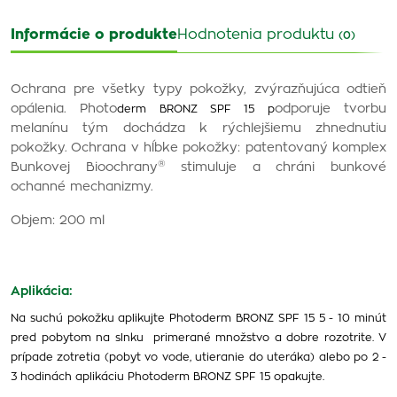
Informácie o produkte
Hodnotenia produktu
(0)
Ochrana pre všetky typy pokožky, zvýrazňujúca odtieň
opálenia. Photo
odporuje tvorbu
der
m BRONZ SPF 15 p
melanínu tým dochádza k rýchlejšiemu zhnednutiu
pokožky.
Ochrana v hĺbke pokožky: patentovaný komplex
®
Bunkovej Bioochrany
stimuluje a chráni bunkové
ochanné mechanizmy.
Objem: 200 ml
Aplikácia:
Na suchú pokožku aplikujte Photoderm BRONZ SPF 15 5 - 10 minút
pred pobytom na slnku primerané množstvo a dobre rozotrite. V
prípade zotretia (pobyt vo vode, utieranie do uteráka) alebo po 2 -
3 hodinách aplikáciu Photoderm BRONZ SPF 15 opakujte.