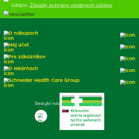
údajov.
Zásady ochrany osobných údajov
.
O nákupoch
Môj účet
Pre zákazníkov
O lekárňach
Schneider Health Care Group
Sledujte nás