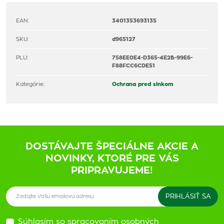
EAN:
3401353693135
SKU:
d965127
PLU:
758EE0E4-D365-4E2B-99E6-
F88FCC6CDE51
Kategórie:
Ochrana pred slnkom
DOSTÁVAJTE ŠPECIÁLNE AKCIE A
NOVINKY, KTORÉ PRE VÁS
PRIPRAVUJEME!
Súhlasím so spracovaním osobných