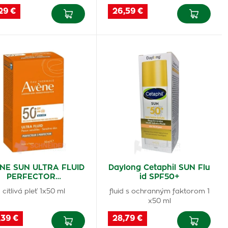
29 €
26,59 €
NE SUN ULTRA FLUID
Daylong Cetaphil SUN Flu
PERFECTOR…
id SPF50+
citlivá pleť 1x50 ml
fluid s ochranným faktorom 1
x50 ml
,39 €
28,79 €