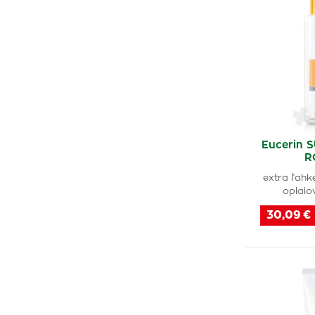
Eucerin 
R
extra ľahké
oplalo
30,09 €