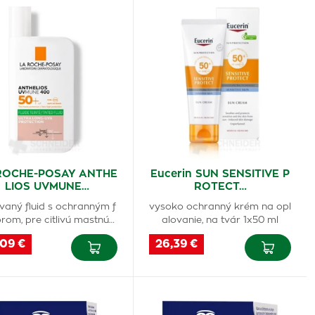
ROCHE-POSAY ANTHE
Eucerin SUN SENSITIVE P
LIOS UVMUNE…
ROTECT…
vaný fluid s ochranným f
vysoko ochranný krém na opl
rom, pre citlivú mastnú…
alovanie, na tvár 1x50 ml
,09 €
26,39 €