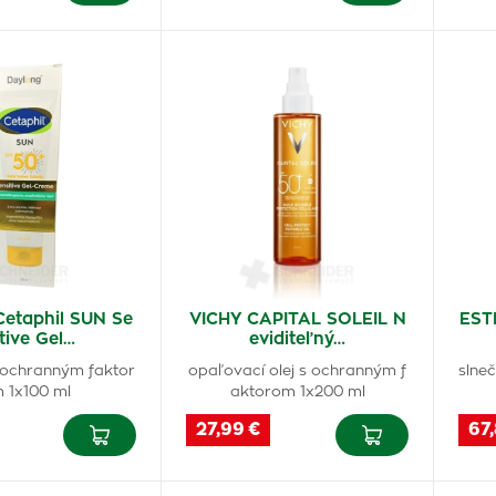
Cetaphil SUN Se
VICHY CAPITAL SOLEIL N
EST
tive Gel…
eviditeľný…
 ochranným faktor
opaľovací olej s ochranným f
slneč
 1x100 ml
aktorom 1x200 ml
27,99 €
67,