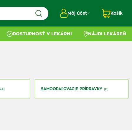
Môj účet
Košík
DOSTUPNOSŤ V LEKÁRNI
NÁJDI LEKÁREŇ
SAMOOPAĽOVACIE PRÍPRAVKY
[94]
[11]