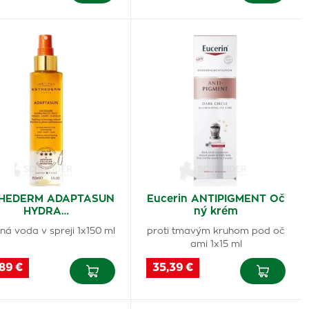
HEDERM ADAPTASUN
Eucerin ANTIPIGMENT Oč
HYDRA…
ný krém
ná voda v spreji 1x150 ml
proti tmavým kruhom pod oč
ami 1x15 ml
89 €
35,39 €