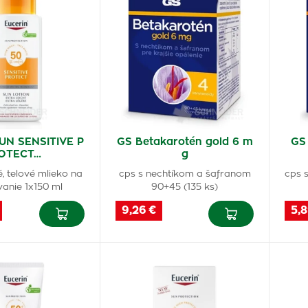
SUN SENSITIVE P
GS Betakarotén gold 6 m
GS 
OTECT…
g
, telové mlieko na
cps s nechtíkom a šafranom
cps 
vanie 1x150 ml
90+45 (135 ks)
9,26 €
5,8