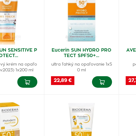
SUN SENSITIVE P
Eucerin SUN HYDRO PRO
AVE
OTECT…
TECT SPF50+…
ový krém na opaľo
ultra ľahký na opaľovanie 1x5
p
ov.2023) 1x200 ml
0 ml
22,89 €
27,