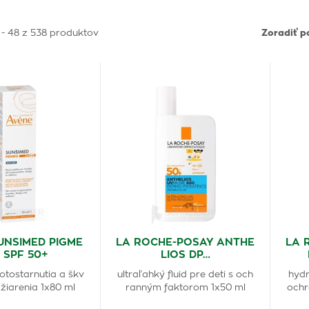
 - 48 z 538 produktov
Zoradiť p
UNSIMED PIGME
LA ROCHE-POSAY ANTHE
LA 
, SPF 50+
LIOS DP…
otostarnutia a škv
ultraľahký fluid pre deti s och
hydr
žiarenia 1x80 ml
ranným faktorom 1x50 ml
ochr