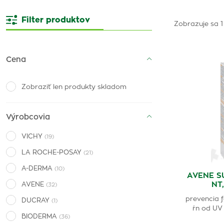
Filter produktov
Zobrazuje sa 1
Cena
Zobraziť len produkty skladom
Výrobcovia
VICHY
(19)
LA ROCHE-POSAY
(21)
A-DERMA
(10)
AVENE S
NT
AVENE
(32)
prevencia f
DUCRAY
(1)
ŕn od UV 
BIODERMA
(36)