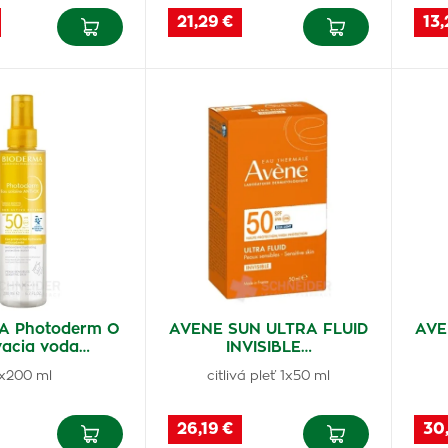
21,29 €
13,
A Photoderm O
AVENE SUN ULTRA FLUID
AVE
vacia voda…
INVISIBLE…
1x200 ml
citlivá pleť 1x50 ml
26,19 €
30