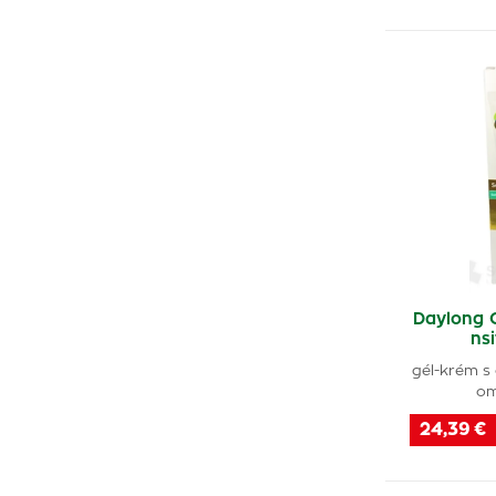
Generica
(2)
Medicprogress
(1)
Vivapharm
(1)
Apipol
(1)
Trioderm Sun
(1)
Daylong 
nsi
gél-krém s
om
24,39 €