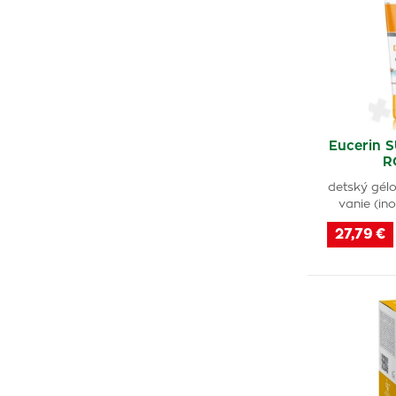
Eucerin 
R
detský gél
vanie (in
27,79 €