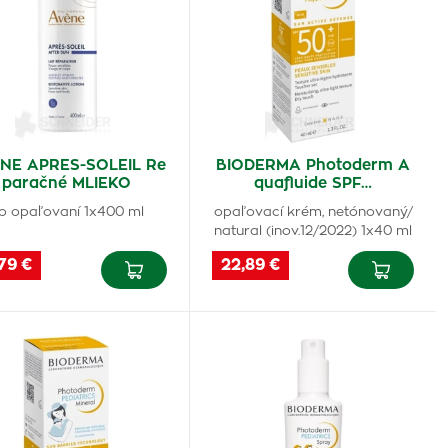
NE APRES-SOLEIL Re
BIODERMA Photoderm A
paračné MLIEKO
quafluide SPF…
o opaľovaní 1x400 ml
opaľovací krém, netónovaný/
natural (inov.12/2022) 1x40 ml
79 €
22,89 €