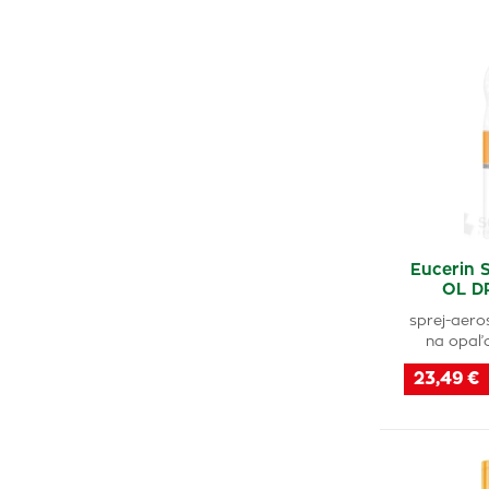
Eucerin 
OL D
sprej-aeros
na opaľ
23,49 €