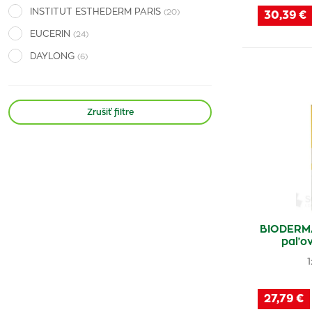
INSTITUT ESTHEDERM PARIS
(20)
30,39 €
EUCERIN
(24)
DAYLONG
(6)
LADIVAL
(18)
Panthenol Omega
(4)
Zrušiť filtre
Dr. Müller Pharma
(5)
Boiron
(1)
MedPharma
(7)
Revital
(1)
GS
(1)
BIODERM
Long 4 Lashes
(1)
paľo
Babé
(1)
Akutol
(1)
27,79 €
Swiss
(3)