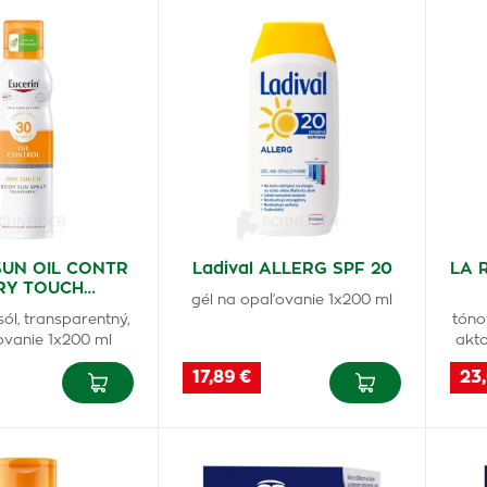
SUN OIL CONTR
Ladival ALLERG SPF 20
LA 
RY TOUCH…
gél na opaľovanie 1x200 ml
ól, transparentný,
tóno
ovanie 1x200 ml
akto
17,89 €
23