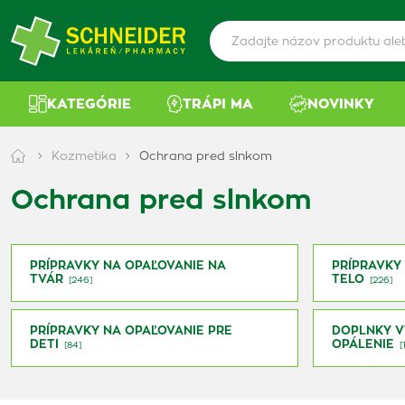
KATEGÓRIE
TRÁPI MA
NOVINKY
Kozmetika
Ochrana pred slnkom
Ochrana pred slnkom
PRÍPRAVKY NA OPAĽOVANIE NA
PRÍPRAVKY
TVÁR
TELO
[246]
[226]
PRÍPRAVKY NA OPAĽOVANIE PRE
DOPLNKY V
DETI
OPÁLENIE
[84]
[