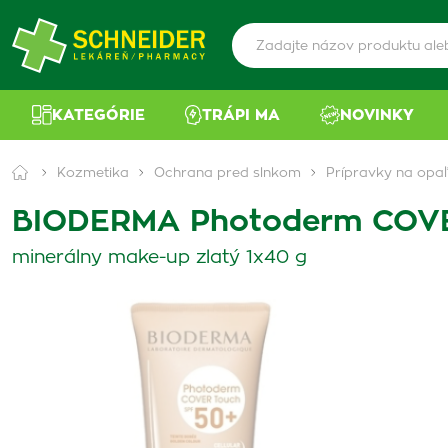
KATEGÓRIE
TRÁPI MA
NOVINKY
Kozmetika
Ochrana pred slnkom
Prípravky na opaľ
BIODERMA Photoderm COVE
minerálny make-up zlatý 1x40 g