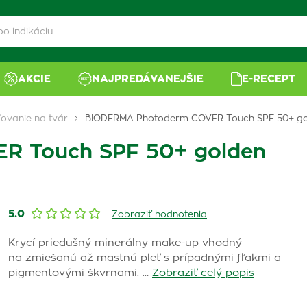
AKCIE
NAJPREDÁVANEJŠIE
E-RECEPT
ovanie na tvár
BIODERMA Photoderm COVER Touch SPF 50+ go
R Touch SPF 50+ golden
5.0
Zobraziť hodnotenia
Krycí priedušný minerálny make-up vhodný
na zmiešanú až mastnú pleť s prípadnými fľakmi a
pigmentovými škvrnami. …
Zobraziť celý popis