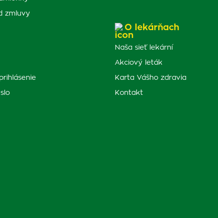
d zmluvy
O lekárňach
Naša sieť lekární
Akciový leták
prihlásenie
Karta Vášho zdravia
slo
Kontakt