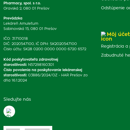
Pharmacy, spol. s r.o.
Odstúpenie o
Oravská 2, 080 01 Prešov
Prevádzka
Lekáreň Amuletum
Sabinovská 15, 080 01 Prešov
Môj účet
IČO: 31710018
DIČ: 2020547100, IČ DPH: SK2020547100
Registrácia a 
Číslo účtu: SK28 0200 0000 0000 6720 6572
Zabudnuté he
Kód poskytovateľa zdravotnej
starostlivosti
:
N57298160301
Číslo povolenia na poskytovanie lekárenskej
starostlivosti
:
03886/2024/OZ - HAR Prešov zo
dňa 16.1.2024
Sledujte nás