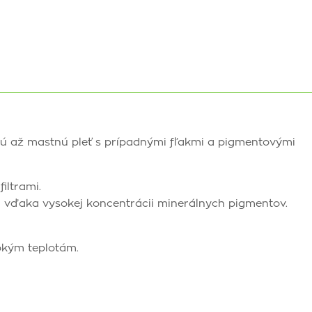
ú až mastnú pleť s prípadnými fľakmi a pigmentovými
iltrami.
sti vďaka vysokej koncentrácii minerálnych pigmentov.
okým teplotám.