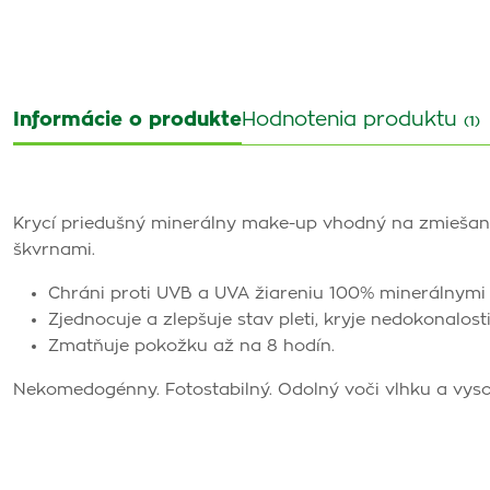
Informácie o produkte
Hodnotenia produktu
(1)
Krycí priedušný minerálny make-up vhodný na zmiešan
škvrnami.
Chráni proti UVB a UVA žiareniu 100% minerálnymi f
Zjednocuje a zlepšuje stav pleti, kryje nedokonalo
Zmatňuje pokožku až na 8 hodín.
Nekomedogénny. Fotostabilný. Odolný voči vlhku a vys