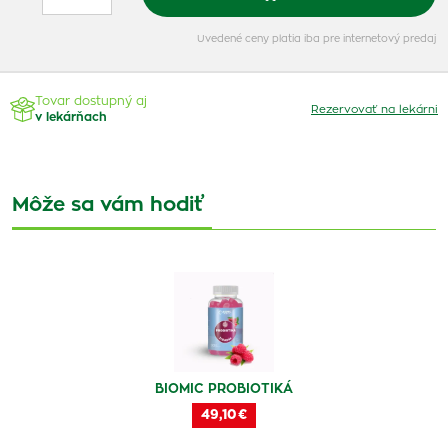
Uvedené ceny platia iba pre internetový predaj
Tovar dostupný aj
Rezervovať na lekárni
v lekárňach
Môže sa vám hodiť
BIOMIC PROBIOTIKÁ
49,10 €