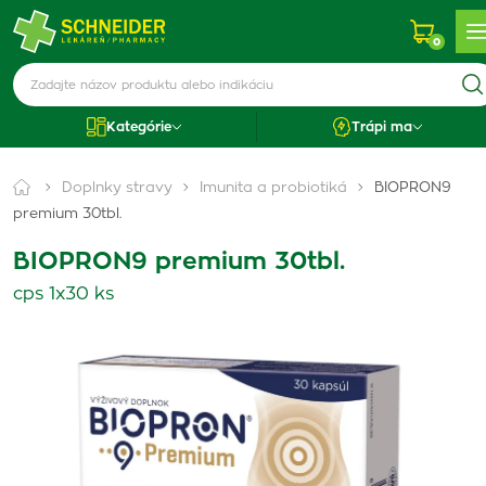
0
Kategórie
Trápi ma
Doplnky stravy
Imunita a probiotiká
BIOPRON9
premium 30tbl.
BIOPRON9 premium 30tbl.
cps 1x30 ks