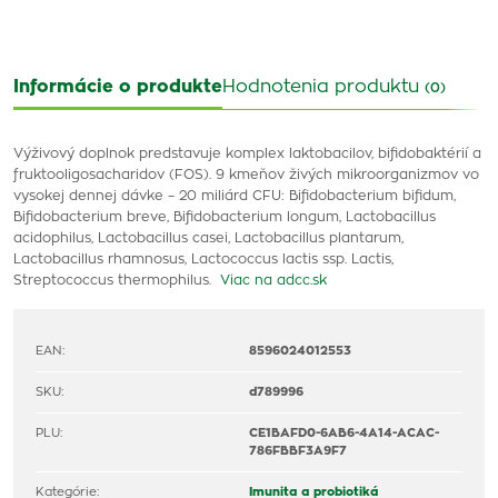
Informácie o produkte
Hodnotenia produktu
(0)
Výživový doplnok predstavuje komplex laktobacilov, bifidobaktérií a
fruktooligosacharidov (FOS). 9 kmeňov živých mikroorganizmov vo
vysokej dennej dávke – 20 miliárd CFU: Bifidobacterium bifidum,
Bifidobacterium breve, Bifidobacterium longum, Lactobacillus
acidophilus, Lactobacillus casei, Lactobacillus plantarum,
Lactobacillus rhamnosus, Lactococcus lactis ssp. Lactis,
Streptococcus thermophilus.
Viac na adcc.sk
EAN:
8596024012553
SKU:
d789996
PLU:
CE1BAFD0-6AB6-4A14-ACAC-
786FBBF3A9F7
Kategórie:
Imunita a probiotiká