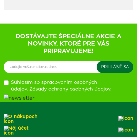
DOSTÁVAJTE ŠPECIÁLNE AKCIE A
NOVINKY, KTORÉ PRE VÁS
PRIPRAVUJEME!
Súhlasím so spracovaním osobných
údajov.
Zásady ochrany osobných údajov
.
O nákupoch
Môj účet