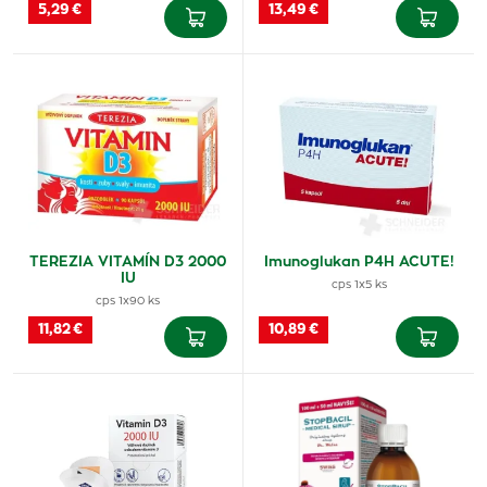
5,29 €
13,49 €
TEREZIA VITAMÍN D3 2000
Imunoglukan P4H ACUTE!
IU
cps 1x5 ks
cps 1x90 ks
11,82 €
10,89 €