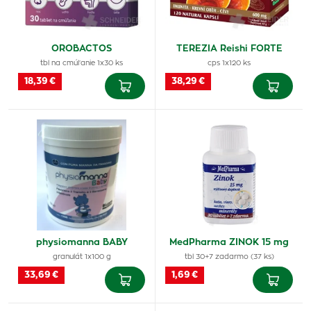
OROBACTOS
TEREZIA Reishi FORTE
tbl na cmúľanie 1x30 ks
cps 1x120 ks
18,39 €
38,29 €
physiomanna BABY
MedPharma ZINOK 15 mg
granulát 1x100 g
tbl 30+7 zadarmo (37 ks)
33,69 €
1,69 €