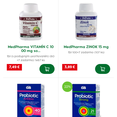
MedPharma VITAMÍN C 10
MedPharma ZINOK 15 mg
00 mg so…
tbl 100+7 zadarmo (107 ks)
tbl (s postupným uvoľňovaním) (60
+7 zadarmo) 1x67 ks
7,49 €
3,89 €
22%