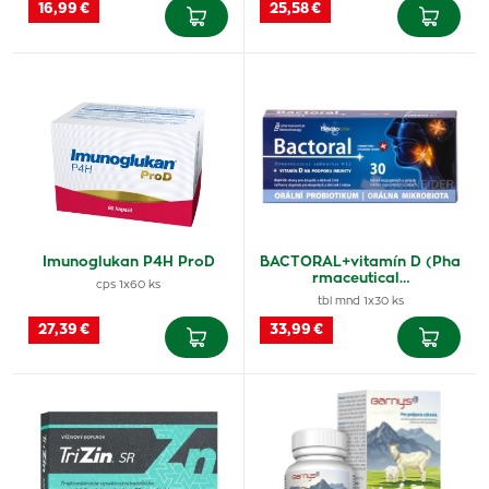
16,99 €
25,58 €
Imunoglukan P4H ProD
BACTORAL+vitamín D (Pha
rmaceutical…
cps 1x60 ks
tbl mnd 1x30 ks
27,39 €
33,99 €