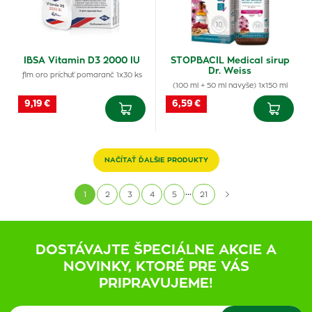
IBSA Vitamin D3 2000 IU
STOPBACIL Medical sirup
Dr. Weiss
flm oro príchuť pomaranč 1x30 ks
(100 ml + 50 ml navyše) 1x150 ml
9,19 €
6,59 €
NAČÍTAŤ ĎALŠIE PRODUKTY
...
1
2
3
4
5
21
DOSTÁVAJTE ŠPECIÁLNE AKCIE A
NOVINKY, KTORÉ PRE VÁS
PRIPRAVUJEME!