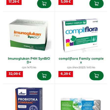
17,29 €
5,09 €
Imunoglukan P4H SynBIO
compliflora Family comple
D+
x
cps 1x70 ks
cps (inov.2023) 1x10 ks
32,09 €
6,29 €