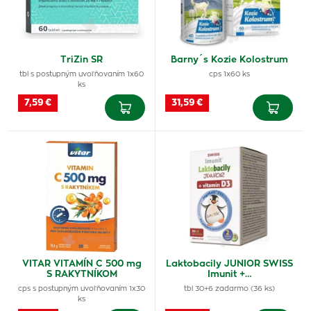
TriZin SR
Barny´s Kozie Kolostrum
tbl s postupným uvoľňovaním 1x60
cps 1x60 ks
ks
7,59 €
31,59 €
VITAR VITAMÍN C 500 mg
Laktobacily JUNIOR SWISS
S RAKYTNÍKOM
Imunit +…
cps s postupným uvoľňovaním 1x30
tbl 30+6 zadarmo (36 ks)
ks