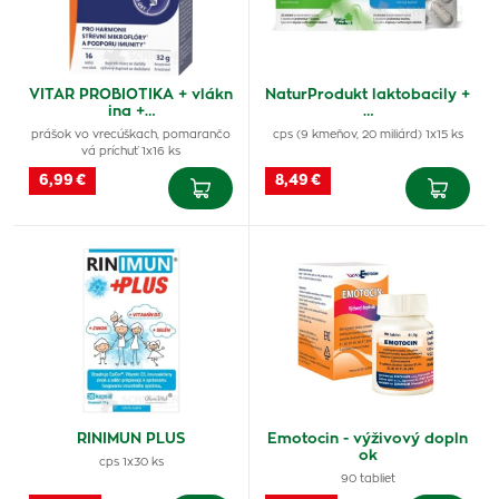
VITAR PROBIOTIKA + vlákn
NaturProdukt laktobacily +
ina +…
…
prášok vo vrecúškach, pomarančo
cps (9 kmeňov, 20 miliárd) 1x15 ks
vá príchuť 1x16 ks
6,99 €
8,49 €
RINIMUN PLUS
Emotocin - výživový dopln
ok
cps 1x30 ks
90 tabliet