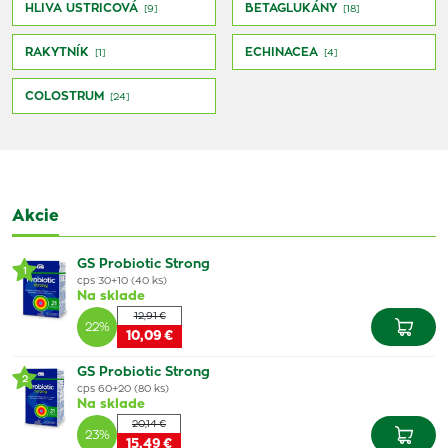
HLIVA USTRICOVÁ
BETAGLUKÁNY
[9]
[18]
RAKYTNÍK
ECHINACEA
[1]
[4]
COLOSTRUM
[24]
Akcie
GS Probiotic Strong
1
cps 30+10 (40 ks)
Na sklade
12,91 €
22%
10,09 €
GS Probiotic Strong
2
cps 60+20 (80 ks)
Na sklade
20,14 €
23%
15,49 €