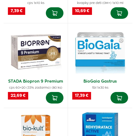
cps 1x10 ks
kvapky pre deti (0M+) 1x10 ml
7,39 €
10,69 €
STADA Biopron 9 Premium
BioGaia Gastrus
cps 60+20 (33% zadarmo) (80 ks)
tbl 1x30 ks
22,69 €
17,39 €