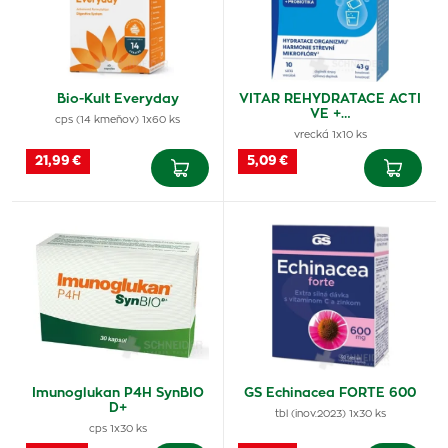
Bio-Kult Everyday
VITAR REHYDRATACE ACTI
VE +…
cps (14 kmeňov) 1x60 ks
vrecká 1x10 ks
21,99 €
5,09 €
Imunoglukan P4H SynBIO
GS Echinacea FORTE 600
D+
tbl (inov.2023) 1x30 ks
cps 1x30 ks