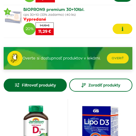
BIOPRON9 premium 30+10tbl.
3
cps 30+10 (33% zadarmo) (40 ks)
Vypredané
14,19 €
20%
11,29 €
Overte si dostupnosť produktov v lekárni.
OVERIŤ
Filtrovať produkty
Zoradiť produkty