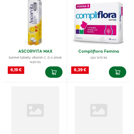
ASCORVITA MAX
Compliflora Femina
šumivé tablety vitamín C, D a zinok
cps 1x10 ks
1x20 ks
6,19 €
6,29 €