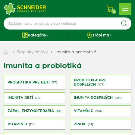
0
Kategórie
Trápi ma
Doplnky stravy
Imunita a probiotiká
Imunita a probiotiká
PROBIOTIKÁ PRE
PROBIOTIKÁ PRE DETI
[77]
DOSPELÝCH
[177]
IMUNITA DETÍ
IMUNITA DOSPELÝCH
[78]
[260]
ZÁPAL, ENZYMOTERAPIA
VITAMÍN C
[10]
[246]
VITAMÍN D
ZINOK
[111]
[61]