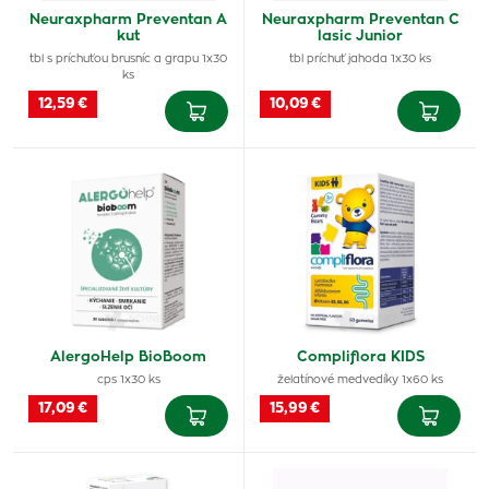
Neuraxpharm Preventan A
Neuraxpharm Preventan C
kut
lasic Junior
tbl s príchuťou brusníc a grapu 1x30
tbl príchuť jahoda 1x30 ks
ks
12,59 €
10,09 €
AlergoHelp BioBoom
Compliflora KIDS
cps 1x30 ks
želatínové medvedíky 1x60 ks
17,09 €
15,99 €