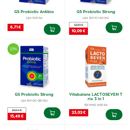
GS Probiotic Antibio
GS Probiotic Strong
cps 1x10 ks
cps 30+10 (40 ks)
12,91 €
6,71 €
10,09 €
23%
GS Probiotic Strong
Vitabalans LACTOSEVEN T
rio 3 in 1
cps 60+20 (80 ks)
tbl mnd 1x50 ks
20,14 €
23,02 €
15,49 €