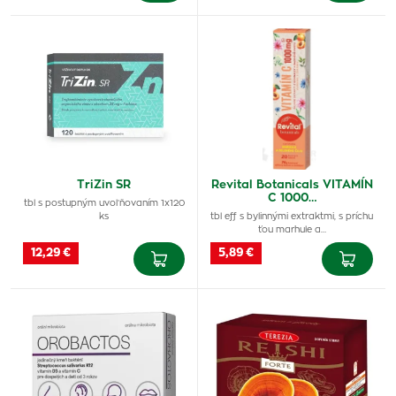
TriZin SR
Revital Botanicals VITAMÍN
C 1000…
tbl s postupným uvoľňovaním 1x120
ks
tbl eff s bylinnými extraktmi, s príchu
ťou marhule a…
12,29 €
5,89 €