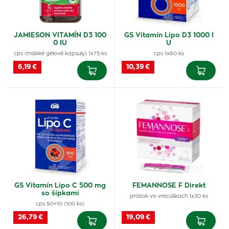
JAMIESON VITAMÍN D3 100
GS Vitamín Lipo D3 1000 I
0 IU
U
cps (mäkké gélové kapsuly) 1x75 ks
cps 1x60 ks
6,19 €
10,39 €
GS Vitamín Lipo C 500 mg
FEMANNOSE F Direkt
so šípkami
prášok vo vrecúškach 1x30 ks
cps 90+10 (100 ks)
26,79 €
19,09 €