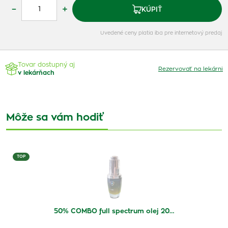
–
+
KÚPIŤ
Uvedené ceny platia iba pre internetový predaj
Tovar dostupný aj
Rezervovať na lekárni
v lekárňach
Môže sa vám hodiť
TOP
50% COMBO full spectrum olej 20…