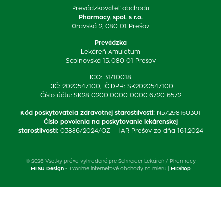
Prevádzkovateľ obchodu
Pharmacy, spol. s r.o.
Oravská 2, 080 01 Prešov
Prevádzka
Lekáreň Amuletum
Sabinovská 15, 080 01 Prešov
IČO: 31710018
DIČ: 2020547100, IČ DPH: SK2020547100
Číslo účtu: SK28 0200 0000 0000 6720 6572
Kód poskytovateľa zdravotnej starostlivosti
:
N57298160301
Číslo povolenia na poskytovanie lekárenskej
starostlivosti
:
03886/2024/OZ - HAR Prešov zo dňa 16.1.2024
© 2026 Všetky práva vyhradené pre Schneider Lekáreň / Pharmacy
MI:SU Design
- Tvoríme internetové obchody na mieru |
MI:Shop