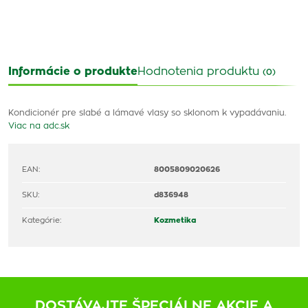
Informácie o produkte
Hodnotenia produktu
(0)
Kondicionér pre slabé a lámavé vlasy so sklonom k vypadávaniu.
Viac na adc.sk
EAN:
8005809020626
SKU:
d836948
Kategórie:
Kozmetika
DOSTÁVAJTE ŠPECIÁLNE AKCIE A