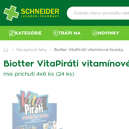
KATEGÓRIE
TRÁPI MA
NOVINKY
Receptové lieky
Biotter VitaPiráti vitamínové lízanky
Biotter VitaPiráti vitamínov
mix príchutí 4x6 ks (24 ks)