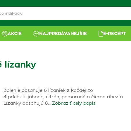
AKCIE
NAJPREDÁVANEJŠIE
E-RECEPT
é lízanky
Balenie obsahuje 6 lízaniek z každej zo
4 príchutí: jahoda, citrón, pomaranč a čierna ríbezľa.
Lízanky obsahujú 8…
Zobraziť celý popis