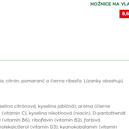
NOŽNICE NA VLA
8,6
da, citrón, pomaranč a čierna ríbezľa. Lízanky obsahujú
selina citrónová, kyselina jablčná); aróma (čierne
 (vitamín C), kyselina nikotínová (niacín), D-pantothenát
vitamín B6), riboflavín (vitamín B2), farbivá
 cholekalciferol (vitamín D3); kyanokobalamín (vitamín