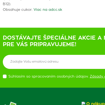
B12).
Obsahuje cukor.
Viac na adcc.sk
DOSTÁVAJTE ŠPECIÁLNE AKCIE A 
PRE VÁS PRIPRAVUJEME!
Súhlasím so spracovaním osobných údajov.
Zásady 
O nákup