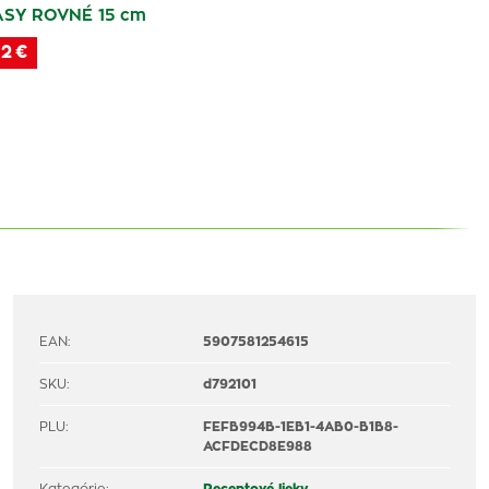
SY ROVNÉ 15 cm
2 €
EAN:
5907581254615
SKU:
d792101
PLU:
FEFB994B-1EB1-4AB0-B1B8-
ACFDECD8E988