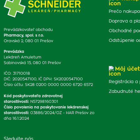
Prečo nakupo
Doprava a pl
Prevádzkovateľ obchodu
Obchodné po
Pharmacy, spol. s r.o.
Odstúpenie o
Oravská 2, 080 01 Prešov
Prevádzka
Lekáreň Amuletum
Sabinovská 15, 080 01 Prešov
Môj účet
IČO: 31710018
DIČ: 2020547100, IČ DPH: SK2020547100
Registrácia a 
Číslo účtu: SK28 0200 0000 0000 6720 6572
Zabudnuté he
Kód poskytovateľa zdravotnej
starostlivosti
:
N57298160301
Číslo povolenia na poskytovanie lekárenskej
starostlivosti
:
03886/2024/OZ - HAR Prešov zo
dňa 16.1.2024
Sledujte nás