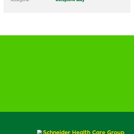
Kategórie:
Receptové lieky
Schneider Health Care Group