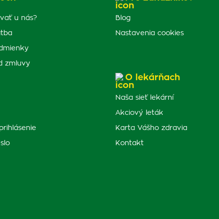
vať u nás?
Blog
atba
Nastavenia cookies
dmienky
d zmluvy
O lekárňach
Naša sieť lekární
Akciový leták
prihlásenie
Karta Vášho zdravia
slo
Kontakt