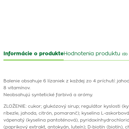
Informácie o produkte
Hodnotenia produktu
(0)
Balenie obsahuje 6 lízaniek z každej zo 4 príchutí: jaho
8 vitamínov.
Neobsahujú syntetické farbivá a arómy.
ZLOŽENIE: cukor; glukózový sirup; regulátor kyslosti (ky
ríbezle, jahoda, citrón, pomaranč); kyselina L-askorbová
vápenatý (kyselina pantoténová), pyridoxínhydrochlorid (
(paprikový extrakt, antokyán, luteín); D-biotín (biotín),