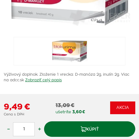
Výživový doplnok. Zloženie 1 vrecka: D-manóza 2g, inulín 2g. Viac
na adcc.sk
Zobraziť celý popis
9,49 €
13,09 €
AKCIA
ušetríte
3,60 €
Cena s DPH
–
+
KÚPIŤ