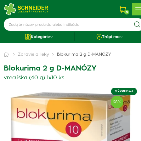
0
Kategórie
Trápi ma
Zdravie a lieky
Blokurima 2 g D-MANÓZY
Blokurima 2 g D-MANÓZY
vrecúška (40 g) 1x10 ks
VÝPREDAJ
28%