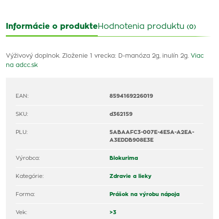
Informácie o produkte
Hodnotenia produktu
(0)
Výživový doplnok. Zloženie 1 vrecka: D-manóza 2g, inulín 2g.
Viac
na adcc.sk
EAN:
8594169226019
SKU:
d362159
PLU:
5ABAAFC3-007E-4E5A-A2EA-
A3EDDB908E3E
Výrobca:
Blokurima
Kategórie:
Zdravie a lieky
Forma:
Prášok na výrobu nápoja
Vek:
>3