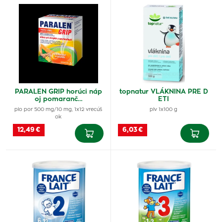
PARALEN GRIP horúci náp
topnatur VLÁKNINA PRE D
oj pomaranč…
ETI
plo por 500 mg/10 mg, 1x12 vrecúš
plv 1x100 g
ok
12,49 €
6,03 €