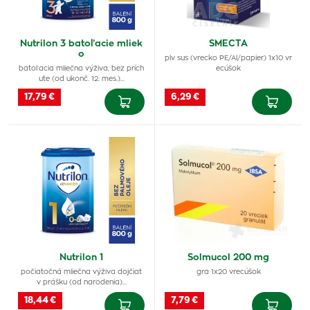
Nutrilon 3 batoľacie mliek
SMECTA
o
plv sus (vrecko PE/Al/papier) 1x10 vr
batoľacia mliečna výživa, bez prích
ecúšok
ute (od ukonč. 12. mes.)…
17,79 €
6,29 €
Nutrilon 1
Solmucol 200 mg
počiatočná mliečna výživa dojčiat
gra 1x20 vrecúšok
v prášku (od narodenia)…
18,44 €
7,79 €