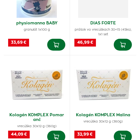
physiomanna BABY
DIAS FORTE
granulát 1x100 g
prášok vo vrecúškach 30+15 (45ks),
1x1 set
33,69 €
46,99 €
Kolagén KOMPLEX Pomar
Kolagén KOMPLEX Malina
anč
vrecúška 30x12 g (360g)
vrecúška 30x12 g (360g)
44,09 €
32,99 €