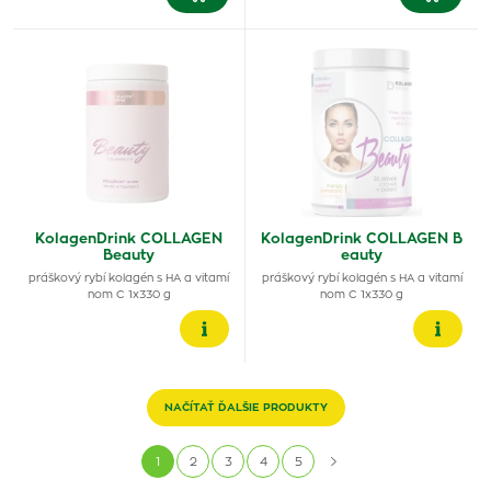
KolagenDrink COLLAGEN
KolagenDrink COLLAGEN B
Beauty
eauty
práškový rybí kolagén s HA a vitamí
práškový rybí kolagén s HA a vitamí
nom C 1x330 g
nom C 1x330 g
NAČÍTAŤ ĎALŠIE PRODUKTY
1
2
3
4
5