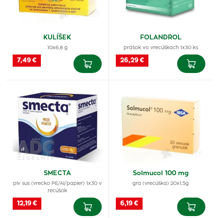
KULÍŠEK
FOLANDROL
10x6,8 g
prášok vo vrecúškach 1x30 ks
7,49 €
26,29 €
SMECTA
Solmucol 100 mg
plv sus (vrecko PE/Al/papier) 1x30 v
gra (vrecúška) 20x1,5g
recúšok
12,19 €
6,19 €