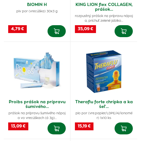
BIOMIN H
KING LION flex COLLAGEN,
prášok…
plv por (vrecúška) 30x3 g
rozpustný prášok na prípravu nápoj
a, príchuť zelené jablko…
4,79 €
35,09 €
Proibs prášok na prípravu
Theraflu forte chrípka a ka
šumivého…
šeľ…
prášok na prípravu šumivého nápoj
plo por (vre.papier/LDPE/Al/ionomé
a vo vrecúškach (á 3g)…
r) 1x10 ks
13,09 €
15,19 €