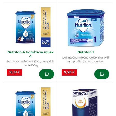
Nutrilon 4 batoľacie mliek
Nutrilon 1
o
počiatočná mliečna dojčenská výži
batoľacia mliečna výživa, bez prích
va v prášku (od narodenia)…
ute 1x800 g
18,19 €
9,26 €