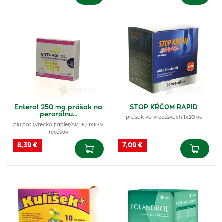
Enterol 250 mg prášok na
STOP KŔČOM RAPID
perorálnu…
prášok vo vrecúškach 1x20 ks
plu por (vrecko papier/Al/PE) 1x10 v
recúšok
8,39 €
7,09 €