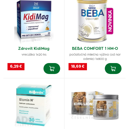
Zdrovit KidiMag
BEBA COMFORT 1 HM-O
vrecúška 1x20 ks
počiatočná mliečna výživa (od nar
odenia) 1x800 g
6,29 €
18,69 €