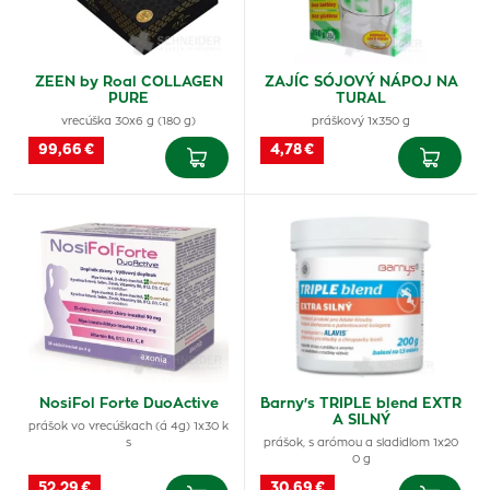
ZEEN by Roal COLLAGEN
ZAJÍC SÓJOVÝ NÁPOJ NA
PURE
TURAL
vrecúška 30x6 g (180 g)
práškový 1x350 g
99,66 €
4,78 €
NosiFol Forte DuoActive
Barny's TRIPLE blend EXTR
A SILNÝ
prášok vo vrecúškach (á 4g) 1x30 k
s
prášok, s arómou a sladidlom 1x20
0 g
52,29 €
30,69 €