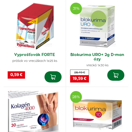
31%
Vyprošťovák FORTE
Blokurima URO+ 2g D-man
ózy
prášok vo vrecúškach 1x25 ks
vrecká 1x30 ks
28,49 €
0,59 €
19,59 €
28%