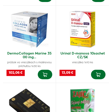
DermoCollagen Marine 35
Urinal D-manosa 10sachet
00 mg…
CZ/SK
prášok vo vrecúškach s malinovou
vrecúška 1x10 ks
príchuťou 1x30 ks
102,06 €
13,09 €