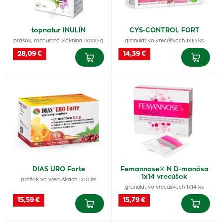
topnatur INULÍN
CYS-CONTROL FORT
prášok, rozpustná vláknina 1x200 g
granulát vo vrecúškach 1x10 ks
28,09 €
14,39 €
DIAS URO Forte
Femannose® N D-manósa
1x14 vrecúšok
prášok vo vrecúškach 1x10 ks
granulát vo vrecúškach 1x14 ks
15,59 €
15,79 €