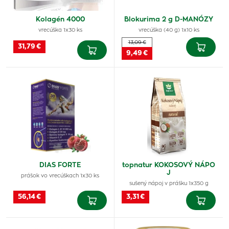
Kolagén 4000
Blokurima 2 g D-MANÓZY
vrecúška 1x30 ks
vrecúška (40 g) 1x10 ks
13,09 €
31,79 €
9,49 €
DIAS FORTE
topnatur KOKOSOVÝ NÁPO
J
prášok vo vrecúškach 1x30 ks
sušený nápoj v prášku 1x350 g
56,14 €
3,31 €