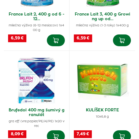
France Lait 2, 400 g od 6 -
France Lait 3, 400 g Growi
12…
ng up od…
mliečna výživa (6-12 mesiacov) 1x4
mliečna výživa (1-3 roky) 1x400 g
00 g
6,59 €
6,59 €
Brufedol 400 mg šumivý g
KULÍŠEK FORTE
ranulát
10x6,8 g
gra eff (vre.papier/PE/Al/PE) 1x20 v
rec
8,09 €
7,49 €