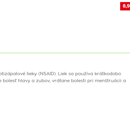
8,9
otizápalové lieky (NSAID). Liek sa používa krátkodobo
e bolesť hlavy a zubov, vrátane bolesti pri menštruácii a