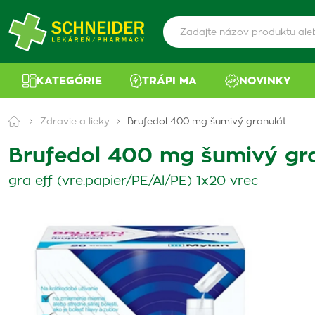
KATEGÓRIE
TRÁPI MA
NOVINKY
Zdravie a lieky
Brufedol 400 mg šumivý granulát
Brufedol 400 mg šumivý gr
gra eff (vre.papier/PE/Al/PE) 1x20 vrec