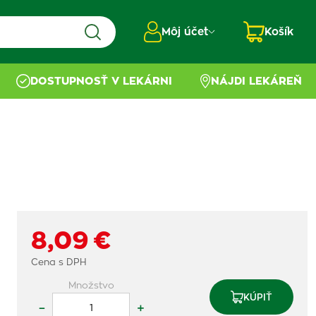
Môj účet
Košík
DOSTUPNOSŤ V LEKÁRNI
NÁJDI LEKÁREŇ
8,09 €
Cena s DPH
Množstvo
KÚPIŤ
–
+