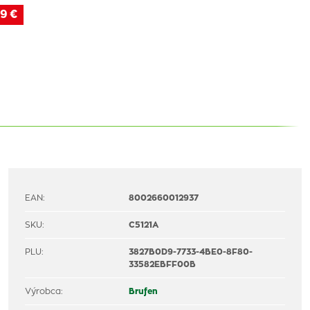
9 €
EAN:
8002660012937
SKU:
C5121A
PLU:
3827B0D9-7733-4BE0-8F80-
33582EBFF00B
Výrobca:
Brufen