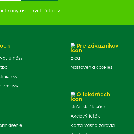
ochrany osobných údajov
.
och
Pre zákazníkov
vať u nás?
Blog
atba
Nastavenia cookies
dmienky
d zmluvy
O lekárňach
Naša sieť lekární
Akciový leták
prihlásenie
Karta Vášho zdravia