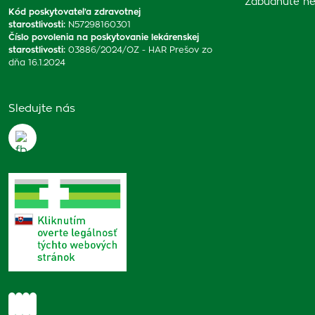
Zabudnuté he
Kód poskytovateľa zdravotnej
starostlivosti
:
N57298160301
Číslo povolenia na poskytovanie lekárenskej
starostlivosti
:
03886/2024/OZ - HAR Prešov zo
dňa 16.1.2024
Sledujte nás