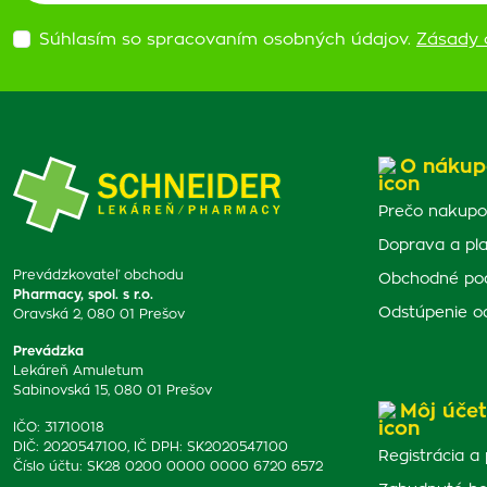
Súhlasím so spracovaním osobných údajov.
Zásady 
O nákup
Prečo nakupo
Doprava a pl
Prevádzkovateľ obchodu
Obchodné po
Pharmacy, spol. s r.o.
Odstúpenie o
Oravská 2, 080 01 Prešov
Prevádzka
Lekáreň Amuletum
Sabinovská 15, 080 01 Prešov
Môj účet
IČO: 31710018
DIČ: 2020547100, IČ DPH: SK2020547100
Registrácia a 
Číslo účtu: SK28 0200 0000 0000 6720 6572