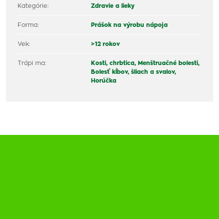
Kategórie:
Zdravie a lieky
Forma:
Prášok na výrobu nápoja
Vek:
>12 rokov
Trápi ma:
Kosti, chrbtica,
Menštruačné bolesti,
Bolesť kĺbov, šliach a svalov,
Horúčka