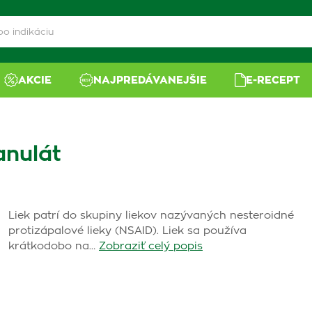
AKCIE
NAJPREDÁVANEJŠIE
E-RECEPT
anulát
Liek patrí do skupiny liekov nazývaných nesteroidné
protizápalové lieky (NSAID). Liek sa používa
krátkodobo na…
Zobraziť celý popis