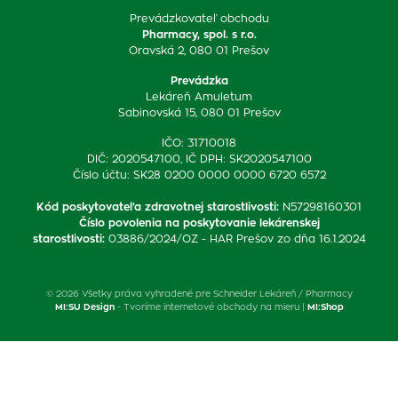
Prevádzkovateľ obchodu
Pharmacy, spol. s r.o.
Oravská 2, 080 01 Prešov
Prevádzka
Lekáreň Amuletum
Sabinovská 15, 080 01 Prešov
IČO: 31710018
DIČ: 2020547100, IČ DPH: SK2020547100
Číslo účtu: SK28 0200 0000 0000 6720 6572
Kód poskytovateľa zdravotnej starostlivosti
:
N57298160301
Číslo povolenia na poskytovanie lekárenskej
starostlivosti
:
03886/2024/OZ - HAR Prešov zo dňa 16.1.2024
© 2026 Všetky práva vyhradené pre Schneider Lekáreň / Pharmacy
MI:SU Design
- Tvoríme internetové obchody na mieru |
MI:Shop