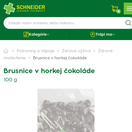
0
Kategórie
Trápi ma
Potraviny a nápoje
Zdravá výživa
Zdravé
maškrtenie
Brusnice v horkej čokoláde
Brusnice v horkej čokoláde
100 g