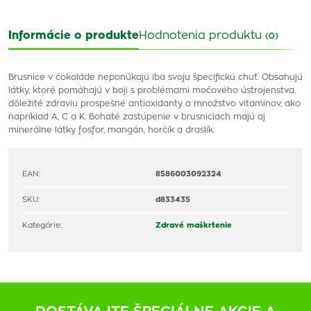
Informácie o produkte
Hodnotenia produktu
(0)
Brusnice v čokoláde neponúkajú iba svoju špecifickú chuť.
Obsahujú
látky, ktoré pomáhajú v boji s problémami močového ústrojenstva.
dôležité zdraviu prospešné antioxidanty a množstvo vitamínov, ako
napríklad A, C a K. Bohaté zastúpenie v brusniciach majú aj
minerálne látky fosfor, mangán, horčík a draslík.
EAN:
8586003092324
SKU:
d833435
Kategórie:
Zdravé maškrtenie