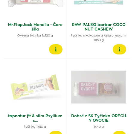
Mr.FlapJack Mandľa - Čere
RAW PALEO barbar COCO
šňa
NUT CASHEW
Ovsená tyčinka 1x120 g
tyčinka s kokosom a kešu orieškami
1x50 g
topnatur fit & slim Psyllium
Dobré z SK Tyčinka ORECH
s…
Y OVOCIE
tyčinka 1x50 g
1x40 g