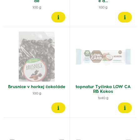
de
e a…
100 g
100 g
Brusnice v horkej čokoláde
topnatur Tyčinka LOW CA
RB Kokos
100 g
1x40 g