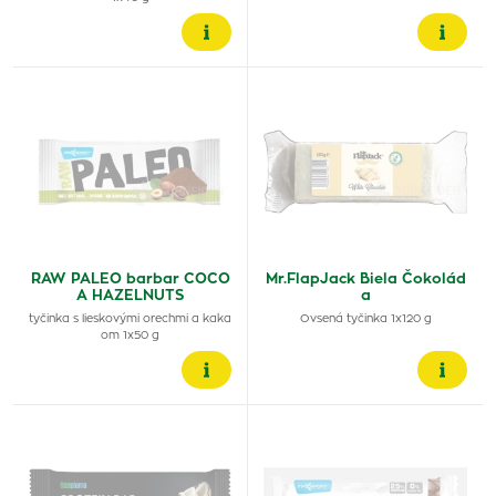
RAW PALEO barbar COCO
Mr.FlapJack Biela Čokolád
A HAZELNUTS
a
tyčinka s lieskovými orechmi a kaka
Ovsená tyčinka 1x120 g
om 1x50 g