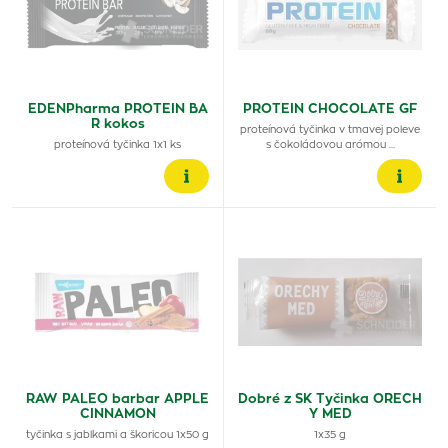
EDENPharma PROTEIN BA
PROTEIN CHOCOLATE GF
R kokos
proteínová tyčinka v tmavej poleve
proteínová tyčinka 1x1 ks
s čokoládovou arómou …
RAW PALEO barbar APPLE
Dobré z SK Tyčinka ORECH
CINNAMON
Y MED
tyčinka s jablkami a škoricou 1x50 g
1x35 g