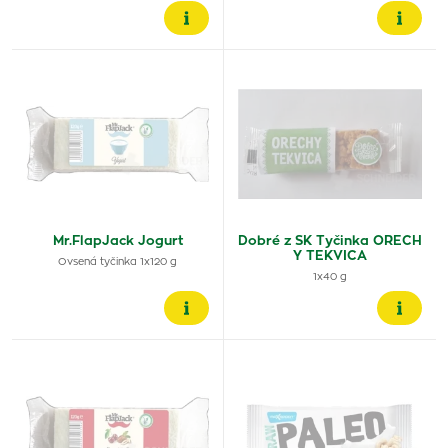
Mr.FlapJack Jogurt
Dobré z SK Tyčinka ORECH
Y TEKVICA
Ovsená tyčinka 1x120 g
1x40 g