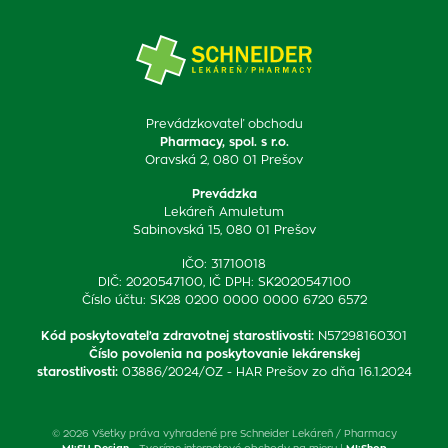
Prevádzkovateľ obchodu
Pharmacy, spol. s r.o.
Oravská 2, 080 01 Prešov
Prevádzka
Lekáreň Amuletum
Sabinovská 15, 080 01 Prešov
IČO: 31710018
DIČ: 2020547100, IČ DPH: SK2020547100
Číslo účtu: SK28 0200 0000 0000 6720 6572
Kód poskytovateľa zdravotnej starostlivosti
:
N57298160301
Číslo povolenia na poskytovanie lekárenskej
starostlivosti
:
03886/2024/OZ - HAR Prešov zo dňa 16.1.2024
© 2026 Všetky práva vyhradené pre Schneider Lekáreň / Pharmacy