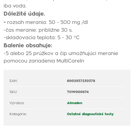
iba voda.
Dôležité údaje.
-
rozsah merania: 50 - 500 mg /dl
-čas meranie: približne 30 s.
-skladovacia teplota: 5 - 30 °C
Balenie obsahuje:
-5 alebo 25 prúžkov a čip umožňujúci meranie
pomocou zariadenia MultiCareIn
EAN:
8002937230378
SKU:
TOW000674
Výrobca:
Almaden
Kategórie:
Ostatné diagnostické testy