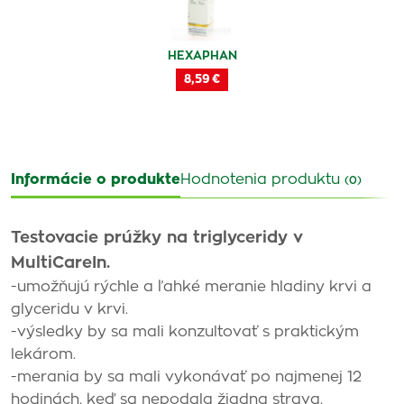
HEXAPHAN
8,59 €
Informácie o produkte
Hodnotenia produktu
(0)
Testovacie prúžky na triglyceridy v
MultiCareIn.
-umožňujú rýchle a ľahké meranie hladiny krvi a
glyceridu v krvi.
-výsledky by sa mali konzultovať s praktickým
lekárom.
-merania by sa mali vykonávať po najmenej 12
hodinách, keď sa nepodala žiadna strava,