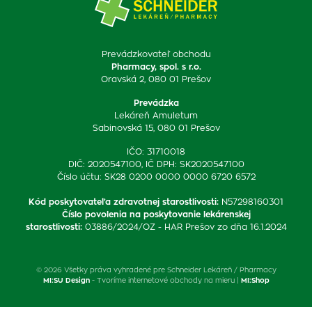
Prevádzkovateľ obchodu
Pharmacy, spol. s r.o.
Oravská 2, 080 01 Prešov
Prevádzka
Lekáreň Amuletum
Sabinovská 15, 080 01 Prešov
IČO: 31710018
DIČ: 2020547100, IČ DPH: SK2020547100
Číslo účtu: SK28 0200 0000 0000 6720 6572
Kód poskytovateľa zdravotnej starostlivosti
:
N57298160301
Číslo povolenia na poskytovanie lekárenskej
starostlivosti
:
03886/2024/OZ - HAR Prešov zo dňa 16.1.2024
© 2026 Všetky práva vyhradené pre Schneider Lekáreň / Pharmacy
MI:SU Design
- Tvoríme internetové obchody na mieru |
MI:Shop