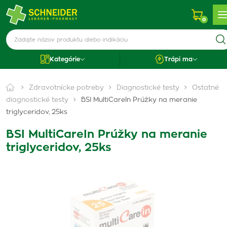
0
Kategórie
Trápi ma
Zdravotnícke potreby
Diagnostické testy
Ostatné
diagnostické testy
BSI MultiCareIn Prúžky na meranie
triglyceridov, 25ks
BSI MultiCareIn Prúžky na meranie
triglyceridov, 25ks