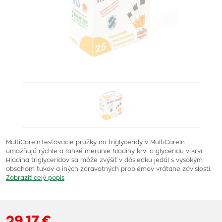
MultiCareInTestovacie prúžky na triglyceridy v MultiCareIn
umožňujú rýchle a ľahké meranie hladiny krvi a glyceridu v krvi.
Hladina triglyceridov sa môže zvýšiť v dôsledku jedál s vysokým
obsahom tukov a iných zdravotných problémov vrátane závislostí.
Zobraziť celý popis
29,17 €