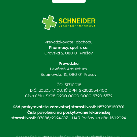
Prevádzkovateľ obchodu
Pharmacy, spol. s r.o.
Oravská 2, 080 01 Prešov
Prevádzka
Lekáreň Amuletum
Sabinovská 15, 080 01 Prešov
IČO: 31710018
DIČ: 2020547100, IČ DPH: SK2020547100
Číslo účtu: SK28 0200 0000 0000 6720 6572
Kód poskytovateľa zdravotnej starostlivosti
:
N57298160301
Číslo povolenia na poskytovanie lekárenskej
starostlivosti
:
03886/2024/OZ - HAR Prešov zo dňa 16.1.2024
© 2026 Všetky práva vyhradené pre Schneider Lekáreň / Pharmacy