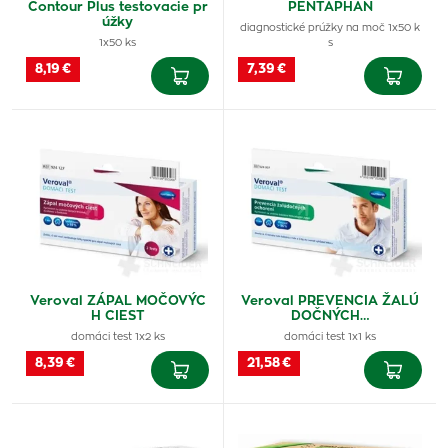
Contour Plus testovacie pr
PENTAPHAN
úžky
diagnostické prúžky na moč 1x50 k
1x50 ks
s
8,19 €
7,39 €
Veroval ZÁPAL MOČOVÝC
Veroval PREVENCIA ŽALÚ
H CIEST
DOČNÝCH…
domáci test 1x2 ks
domáci test 1x1 ks
8,39 €
21,58 €