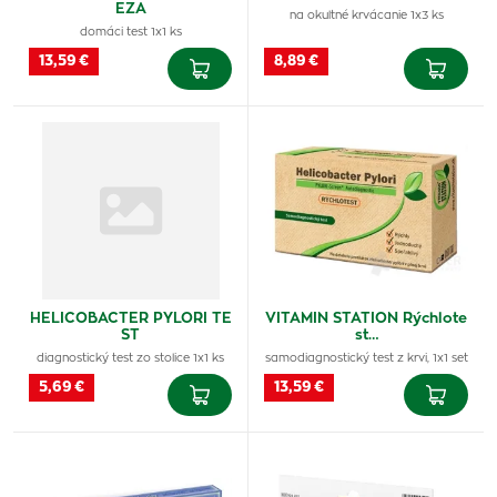
EZA
na okultné krvácanie 1x3 ks
domáci test 1x1 ks
13,59 €
8,89 €
HELICOBACTER PYLORI TE
VITAMIN STATION Rýchlote
ST
st…
diagnostický test zo stolice 1x1 ks
samodiagnostický test z krvi, 1x1 set
5,69 €
13,59 €