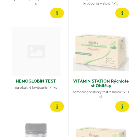
s
krvácania v stolici 1x1…
HEMOGLOBÍN TEST
VITAMIN STATION Rýchlote
st Obličky
na okultné krvácanie 1x1 ks
samodiagnostický test z moču, 1x1 s
et