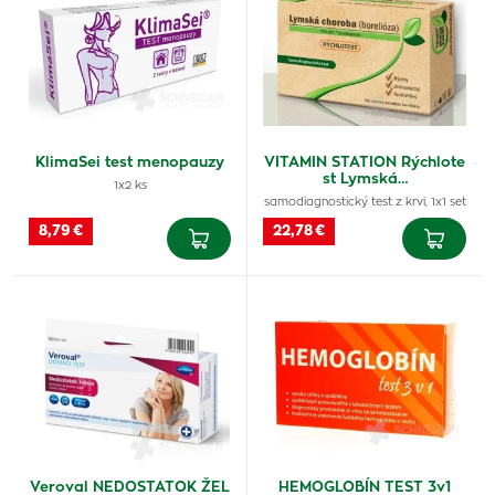
KlimaSei test menopauzy
VITAMIN STATION Rýchlote
st Lymská…
1x2 ks
samodiagnostický test z krvi, 1x1 set
8,79 €
22,78 €
Veroval NEDOSTATOK ŽEL
HEMOGLOBÍN TEST 3v1