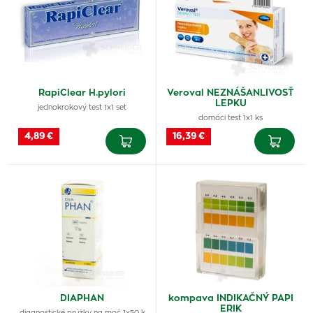
RapiClear H.pylori
Veroval NEZNÁŠANLIVOSŤ
LEPKU
jednokrokový test 1x1 set
domáci test 1x1 ks
4,89 €
16,39 €
DIAPHAN
kompava INDIKAČNÝ PAPI
ERIK