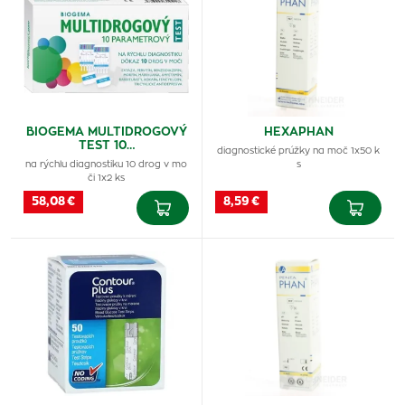
BIOGEMA MULTIDROGOVÝ
HEXAPHAN
TEST 10…
diagnostické prúžky na moč 1x50 k
na rýchlu diagnostiku 10 drog v mo
s
či 1x2 ks
58,08 €
8,59 €