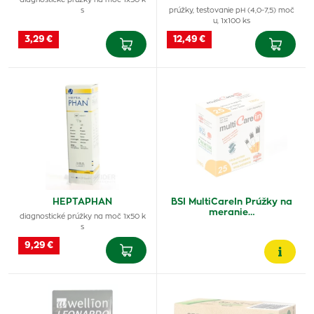
diagnostické prúžky na moč 1x50 k
s
prúžky, testovanie pH (4,0-7,5) moč
u, 1x100 ks
3,29 €
12,49 €
HEPTAPHAN
BSI MultiCareIn Prúžky na
meranie…
diagnostické prúžky na moč 1x50 k
s
9,29 €