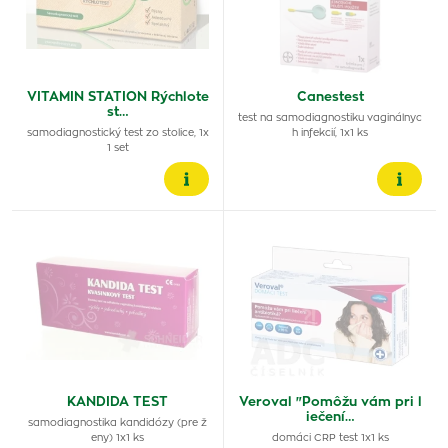
VITAMIN STATION Rýchlote
Canestest
st…
test na samodiagnostiku vaginálnyc
samodiagnostický test zo stolice, 1x
h infekcií, 1x1 ks
1 set
KANDIDA TEST
Veroval "Pomôžu vám pri l
iečení…
samodiagnostika kandidózy (pre ž
eny) 1x1 ks
domáci CRP test 1x1 ks