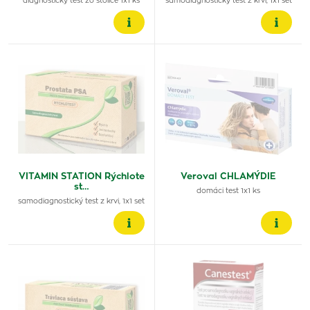
diagnostický test zo stolice 1x1 ks
samodiagnostický test z krvi, 1x1 set
VITAMIN STATION Rýchlote
Veroval CHLAMÝDIE
st…
domáci test 1x1 ks
samodiagnostický test z krvi, 1x1 set