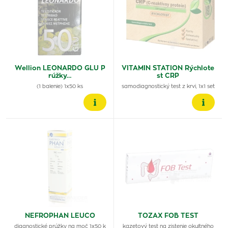
Wellion LEONARDO GLU P
VITAMIN STATION Rýchlote
rúžky…
st CRP
(1 balenie) 1x50 ks
samodiagnostický test z krvi, 1x1 set
NEFROPHAN LEUCO
TOZAX FOB TEST
diagnostické prúžky na moč 1x50 k
kazetový test na zistenie okultného