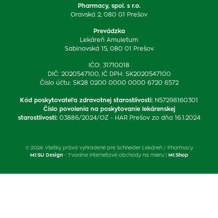
Pharmacy, spol. s r.o.
Oravská 2, 080 01 Prešov
Prevádzka
Lekáreň Amuletum
Sabinovská 15, 080 01 Prešov
IČO: 31710018
DIČ: 2020547100, IČ DPH: SK2020547100
Číslo účtu: SK28 0200 0000 0000 6720 6572
Kód poskytovateľa zdravotnej starostlivosti
:
N57298160301
Číslo povolenia na poskytovanie lekárenskej
starostlivosti
:
03886/2024/OZ - HAR Prešov zo dňa 16.1.2024
© 2026 Všetky práva vyhradené pre Schneider Lekáreň / Pharmacy
MI:SU Design
- Tvoríme internetové obchody na mieru |
MI:Shop