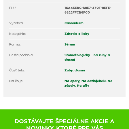
PLU:
16A45EBC-B9E7-470F-9EFE-
8822FFCB6FC0
Výrobca:
Cannaderm
Kategórie:
Zdravie a lieky
Forma:
Sérum
Cesta podania:
Stomatologicky - na zuby a
ďasná
Časť tela:
Zuby, ďasná
Na čo je:
Na opary,
Na dezinfekciu,
Na
zápaly,
Na afty
DOSTÁVAJTE ŠPECIÁLNE AKCIE A
NOVINKY, KTORÉ PRE VÁS