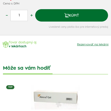
Cena s DPH
–
+
KÚPIŤ
Uvedené ceny platia iba pre internetový predaj
Tovar dostupný aj
Rezervovať na lekárni
v lekárňach
Môže sa vám hodiť
TOP