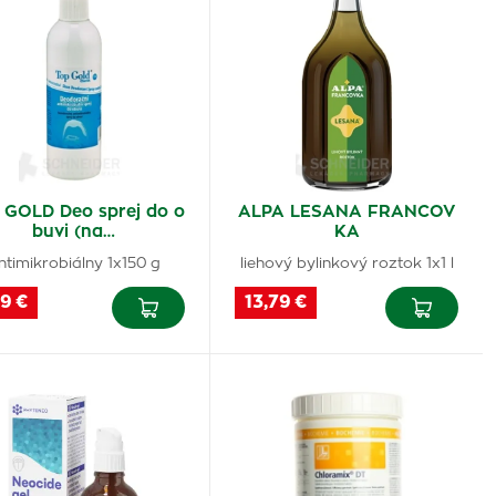
 GOLD Deo sprej do o
ALPA LESANA FRANCOV
buvi (na…
KA
ntimikrobiálny 1x150 g
liehový bylinkový roztok 1x1 l
9 €
13,79 €