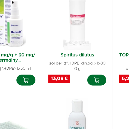
1 mg/g + 20 mg/
Spiritus dilutus
TOP
ermálny…
sol der (fľ.HDPE-klin.bal.) 1x80
fľ.HDPE) 1x50 ml
a
0 g
13,09 €
6,2