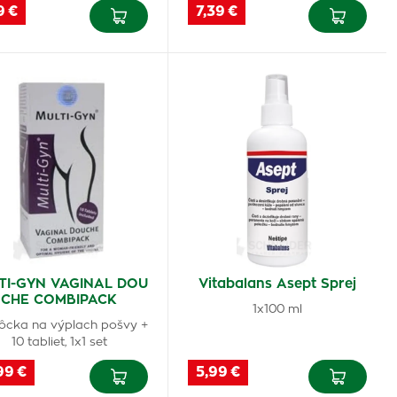
9 €
7,39 €
TI-GYN VAGINAL DOU
Vitabalans Asept Sprej
CHE COMBIPACK
1x100 ml
cka na výplach pošvy +
10 tabliet, 1x1 set
99 €
5,99 €