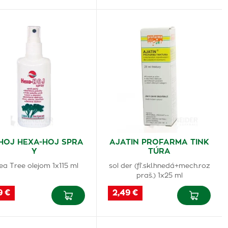
HOJ HEXA-HOJ SPRA
AJATIN PROFARMA TINK
Y
TÚRA
ea Tree olejom 1x115 ml
sol der (fľ.skl.hnedá+mech.roz
praš.) 1x25 ml
9 €
2,49 €