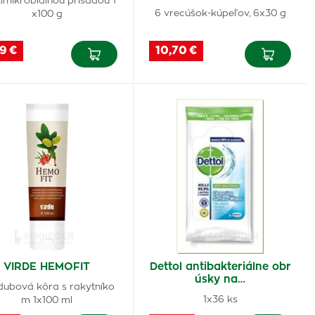
timikrobiálnou prísadou 1
6 vrecúšok-kúpeľov, 6x30 g
x100 g
9 €
10,70 €
VIRDE HEMOFIT
Dettol antibakteriálne obr
úsky na…
 dubová kôra s rakytníko
1x36 ks
m 1x100 ml