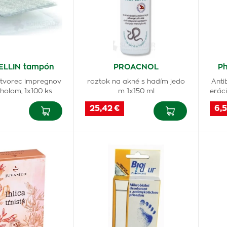
ELLIN tampón
PROACNOL
Ph
 štvorec impregnov
roztok na akné s hadím jedo
Anti
holom, 1x100 ks
m 1x150 ml
eráci
25,42 €
6,5