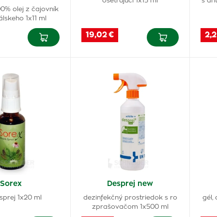
ošetrujúci 1x15 ml
s an
0% olej z čajovník
álskeho 1x11 ml
19,02 €
2,2
Sorex
Desprej new
sprej 1x20 ml
dezinfekčný prostriedok s ro
gél,
zprašovačom 1x500 ml