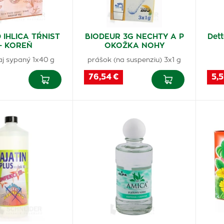
IHLICA TŔNIST
BIODEUR 3G NECHTY A P
Dett
- KOREŇ
OKOŽKA NOHY
aj sypaný 1x40 g
prášok (na suspenziu) 3x1 g
76,54 €
5,5