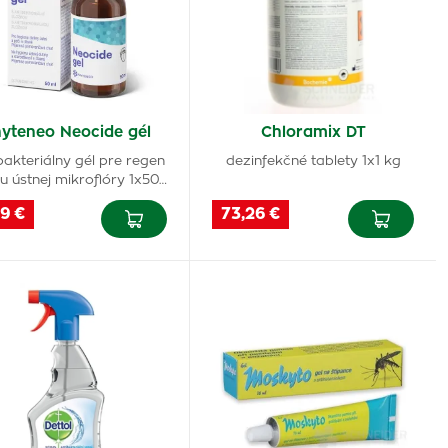
yteneo Neocide gél
Chloramix DT
bakteriálny gél pre regen
dezinfekčné tablety 1x1 kg
u ústnej mikroflóry 1x50…
9 €
73,26 €