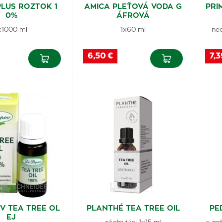
PLUS ROZTOK 1
AMICA PLEŤOVÁ VODA G
PRI
0%
ÁFROVÁ
x1000 ml
1x60 ml
ne
6,50 €
7,3
V TEA TREE OL
PLANTHÉ TEA TREE OIL
PE
EJ