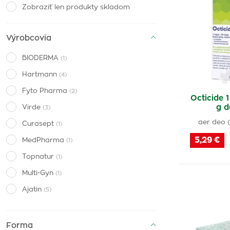
Zobraziť len produkty skladom
Výrobcovia
BIODERMA
(1)
Hartmann
(4)
Fyto Pharma
(2)
Octicide 
g d
Virde
(3)
aer deo (
Curasept
(1)
5,29 €
MedPharma
(1)
Topnatur
(1)
Multi-Gyn
(1)
Ajatin
(5)
Leros
(1)
Agrokarpaty
(2)
Forma