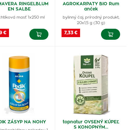
MAVERA RINGELBLUM
AGROKARPATY BIO Rum
EN SALBE
anček
chtíková masť 1x250 ml
bylinný čaj, prírodný produkt,
20x1,5 g (30 g)
9 €
7,33 €
DIK ZÁSYP NA NOHY
topnatur OVSENÝ KÚPEĽ
S KONOPNÝM…