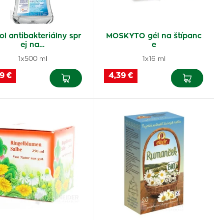
ol antibakteriálny spr
MOSKYTO gél na štípanc
ej na…
e
1x500 ml
1x16 ml
9 €
4,39 €