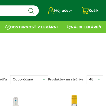
Môj účet
Košík
DOSTUPNOSŤ V LEKÁRNI
NÁJDI LEKÁREŇ
odľa
Produktov na stránke