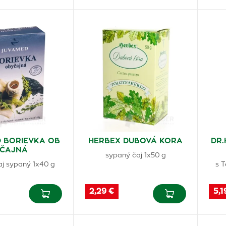
 BORIEVKA OB
HERBEX DUBOVÁ KORA
DR.
YČAJNÁ
sypaný čaj 1x50 g
aj sypaný 1x40 g
s T
2,29 €
5,1