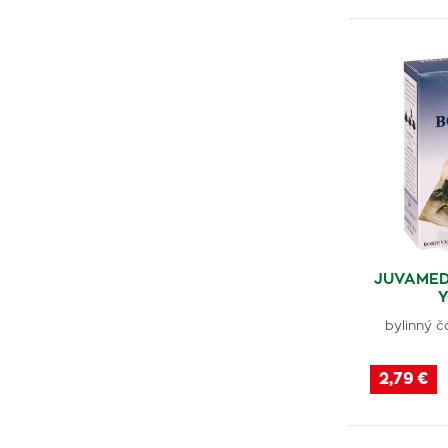
Na zdravú kožu
(3)
Na správnu funkciu čriev
(1)
Na chrípku a nachladenie
(7)
Na klimaktérium / menopauzu
(1)
Na mykózy
(1)
Na podporu imunity
(2)
JUVAMED
Na opuchy
(3)
bylinný č
Na svieži dych
(1)
2,79 €
Na plesne
(22)