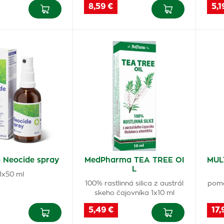
8,59 €
5,1
 Neocide spray
MedPharma TEA TREE OI
MUL
L
1x50 ml
100% rastlinná silica z austrál
pomô
skeho čajovníka 1x10 ml
5,49 €
17,