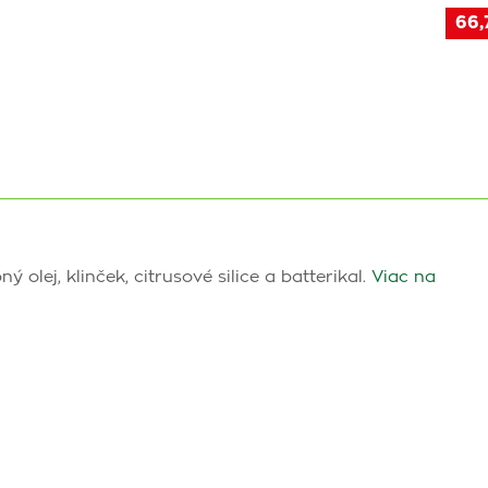
66,
lej, klinček, citrusové silice a batterikal.
Viac na