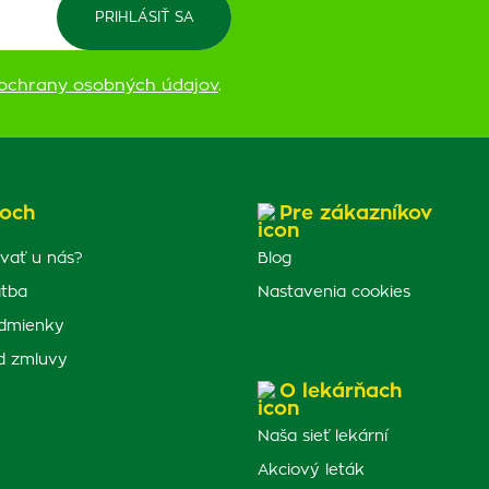
ochrany osobných údajov
.
och
Pre zákazníkov
vať u nás?
Blog
atba
Nastavenia cookies
dmienky
d zmluvy
O lekárňach
Naša sieť lekární
Akciový leták