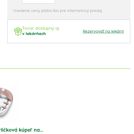
Uvedené ceny platia iba pre internetový predaj
Tovar dostupný aj
Rezervovať na lekárni
v lekárňach
ličková kúpeľ na…