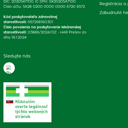
DIČ: 2020547100, IČ DPH: SK2020547100
Registrácia a 
Číslo účtu: SK28 0200 0000 0000 6720 6572
Zabudnuté he
Kód poskytovateľa zdravotnej
starostlivosti
:
N57298160301
Číslo povolenia na poskytovanie lekárenskej
starostlivosti
:
03886/2024/OZ - HAR Prešov zo
dňa 16.1.2024
Sledujte nás