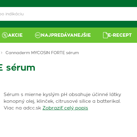
AKCIE
NAJPREDÁVANEJŠIE
E-RECEPT
Cannaderm MYCOSIN FORTE sérum
E sérum
Sérum s mierne kyslým pH obsahuje účinné látky
konopný olej, klinček, citrusové silice a batterikal.
Viac na adcc.sk
Zobraziť celý popis