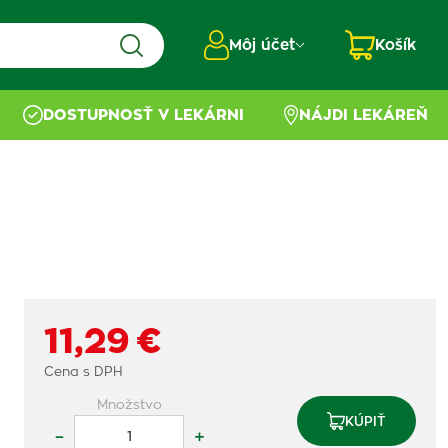
Môj účet
Košík
DOSTUPNOSŤ V LEKÁRNI
NÁJDI LEKÁREŇ
11,29 €
Cena s DPH
Množstvo
KÚPIŤ
–
+