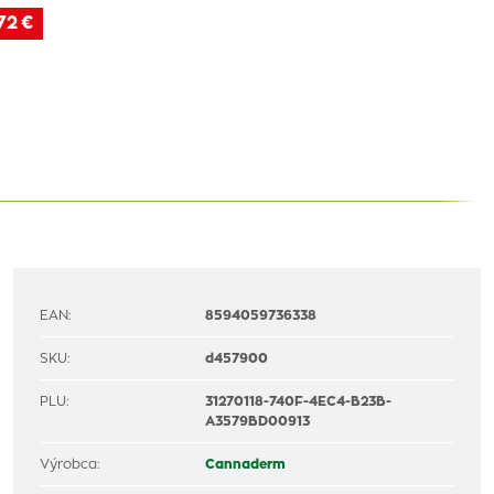
72 €
EAN:
8594059736338
SKU:
d457900
PLU:
31270118-740F-4EC4-B23B-
A3579BD00913
Výrobca:
Cannaderm