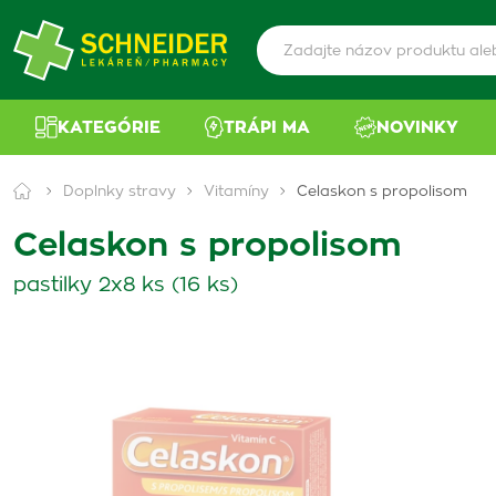
KATEGÓRIE
TRÁPI MA
NOVINKY
Doplnky stravy
Vitamíny
Celaskon s propolisom
Celaskon s propolisom
pastilky 2x8 ks (16 ks)