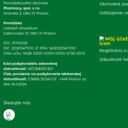
Prevádzkovateľ obchodu
Obchodné po
Pharmacy, spol. s r.o.
Odstúpenie o
Oravská 2, 080 01 Prešov
Prevádzka
Lekáreň Amuletum
Sabinovská 15, 080 01 Prešov
Môj účet
IČO: 31710018
DIČ: 2020547100, IČ DPH: SK2020547100
Registrácia a 
Číslo účtu: SK28 0200 0000 0000 6720 6572
Zabudnuté he
Kód poskytovateľa zdravotnej
starostlivosti
:
N57298160301
Číslo povolenia na poskytovanie lekárenskej
starostlivosti
:
03886/2024/OZ - HAR Prešov zo
dňa 16.1.2024
Sledujte nás