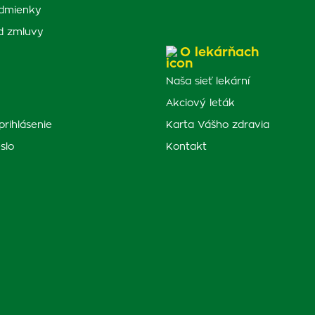
dmienky
d zmluvy
O lekárňach
Naša sieť lekární
Akciový leták
prihlásenie
Karta Vášho zdravia
slo
Kontakt