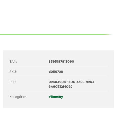
EAN:
8595187813090
SKU:
d059720
PLU:
028049D4-15DC-439E-92B3-
6A6CE1214092
Kategórie:
Vitamíny