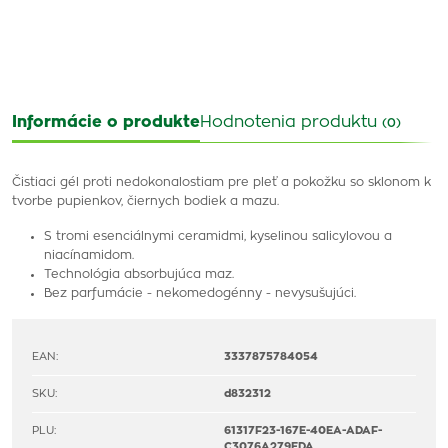
Informácie o produkte
Hodnotenia produktu
(0)
Čistiaci gél proti nedokonalostiam pre pleť a pokožku so sklonom k
tvorbe pupienkov, čiernych bodiek a mazu.
S tromi esenciálnymi ceramidmi, kyselinou salicylovou a
niacínamidom.
Technológia absorbujúca maz.
Bez parfumácie - nekomedogénny - nevysušujúci.
EAN:
3337875784054
SKU:
d832312
PLU:
61317F23-167E-40EA-ADAF-
C3076A279EDA