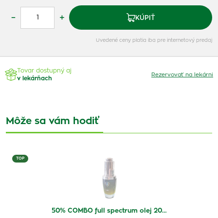
–
+
KÚPIŤ
Uvedené ceny platia iba pre internetový predaj
Tovar dostupný aj
Rezervovať na lekárni
v lekárňach
Môže sa vám hodiť
TOP
50% COMBO full spectrum olej 20…