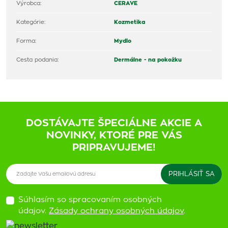
Výrobca:
CERAVE
Kategórie:
Kozmetika
Forma:
Mydlo
Cesta podania:
Dermálne - na pokožku
DOSTÁVAJTE ŠPECIÁLNE AKCIE A
NOVINKY, KTORÉ PRE VÁS
PRIPRAVUJEME!
Súhlasím so spracovaním osobných
údajov.
Zásady ochrany osobných údajov
.