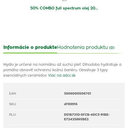
50% COMBO full spectrum olej 20…
Informácie o produkte
Hodnotenia produktu
(0)
Mydlo je určené na normálnu až suchú pleť. Dlhodobo hydratuje a
pomáha obnoviť ochrannú kožnú bariéru. Obsahuje 3 typy
esenciálnych ceramidov.
Viac na adcc.sk
EAN:
3606000506701
SKU:
d789916
PLU:
D51B721D-5FCB-4DC3-91BE-
E72425865BE2