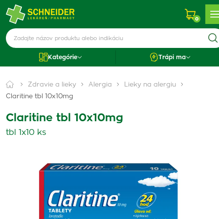
0
Kategórie
Trápi ma
Zdravie a lieky
Alergia
Lieky na alergiu
Claritine tbl 10x10mg
Claritine tbl 10x10mg
tbl 1x10 ks