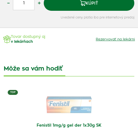
–
+
KÚPIŤ
Uvedené ceny platia iba pre internetový predaj
Tovar dostupný aj
Rezervovať na lekárni
v lekárňach
Môže sa vám hodiť
TOP
Fenistil 1mg/g gel der 1x30g SK