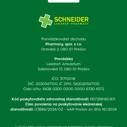
Prevádzkovateľ obchodu
Pharmacy, spol. s r.o.
Oravská 2, 080 01 Prešov
Prevádzka
Lekáreň Amuletum
Sabinovská 15, 080 01 Prešov
IČO: 31710018
DIČ: 2020547100, IČ DPH: SK2020547100
Číslo účtu: SK28 0200 0000 0000 6720 6572
Kód poskytovateľa zdravotnej starostlivosti
:
N57298160301
Číslo povolenia na poskytovanie lekárenskej
starostlivosti
:
03886/2024/OZ - HAR Prešov zo dňa 16.1.2024
© 2026 Všetky práva vyhradené pre Schneider Lekáreň / Pharmacy