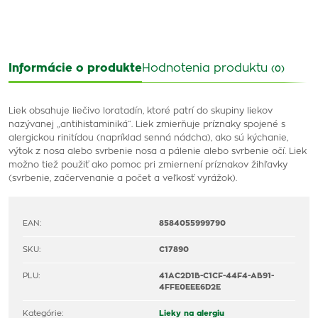
Informácie o produkte
Hodnotenia produktu
(0)
Liek obsahuje liečivo loratadín, ktoré patrí do skupiny liekov
nazývanej „antihistaminiká“. Liek zmierňuje príznaky spojené s
alergickou rinitídou (napríklad senná nádcha), ako sú kýchanie,
výtok z nosa alebo svrbenie nosa a pálenie alebo svrbenie očí. Liek
možno tiež použiť ako pomoc pri zmiernení príznakov žihľavky
(svrbenie, začervenanie a počet a veľkosť vyrážok).
EAN:
8584055999790
SKU:
C17890
PLU:
41AC2D1B-C1CF-44F4-AB91-
4FFE0EEE6D2E
Kategórie:
Lieky na alergiu