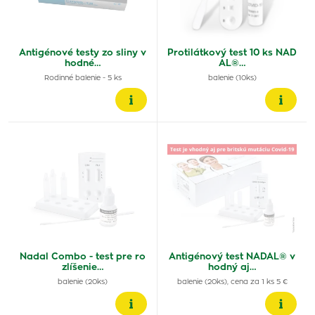
Antigénové testy zo sliny v
Protilátkový test 10 ks NAD
hodné…
AL®…
Rodinné balenie - 5 ks
balenie (10ks)
Nadal Combo - test pre ro
Antigénový test NADAL® v
zlíšenie…
hodný aj…
balenie (20ks)
balenie (20ks), cena za 1 ks 5 €