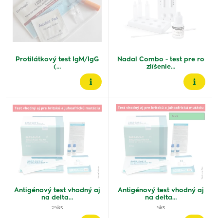
Protilátkový test IgM/IgG
Nadal Combo - test pre ro
(…
zlíšenie…
Antigénový test vhodný aj
Antigénový test vhodný aj
na delta…
na delta…
25ks
5ks