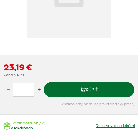
23,19 €
Cena s DPH
–
+
KÚPIŤ
Uvedené ceny platia iba pre internetový predaj
Tovar dostupný aj
Rezervovať na lekárni
v lekárňach