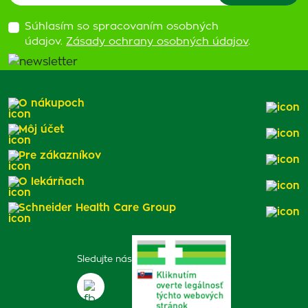
Súhlasím so spracovaním osobných
údajov.
Zásady ochrany osobných údajov
.
O nákupoch
Môj účet
Pre zákazníkov
O lekárňach
Schneider Health Care Group
Sledujte nás