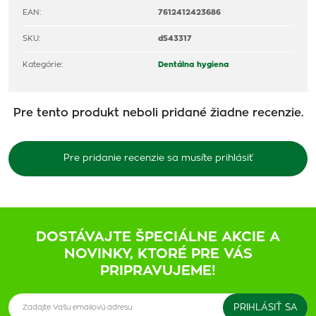
EAN:
7612412423686
SKU:
d543317
Kategórie:
Dentálna hygiena
Pre tento produkt neboli pridané žiadne recenzie.
Pre pridanie recenzie sa musíte prihlásiť
DOSTÁVAJTE ŠPECIÁLNE AKCIE A
NOVINKY, KTORÉ PRE VÁS
PRIPRAVUJEME!