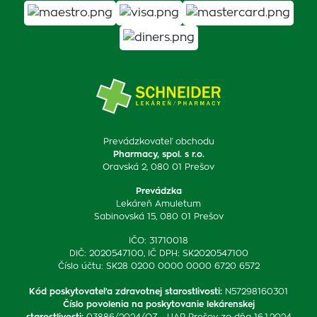
Prevádzkovateľ obchodu
Pharmacy, spol. s r.o.
Oravská 2, 080 01 Prešov
Prevádzka
Lekáreň Amuletum
Sabinovská 15, 080 01 Prešov
IČO: 31710018
DIČ: 2020547100, IČ DPH: SK2020547100
Číslo účtu: SK28 0200 0000 0000 6720 6572
Kód poskytovateľa zdravotnej starostlivosti
:
N57298160301
Číslo povolenia na poskytovanie lekárenskej
starostlivosti
:
03886/2024/OZ - HAR Prešov zo dňa 16.1.2024