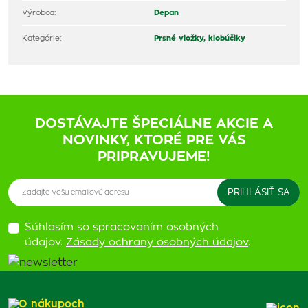
Výrobca:
Depan
Kategórie:
Prsné vložky, klobúčiky
DOSTÁVAJTE ŠPECIÁLNE AKCIE A
NOVINKY, KTORÉ PRE VÁS
PRIPRAVUJEME!
Súhlasím so spracovaním osobných
údajov.
Zásady ochrany osobných údajov
.
O nákupoch