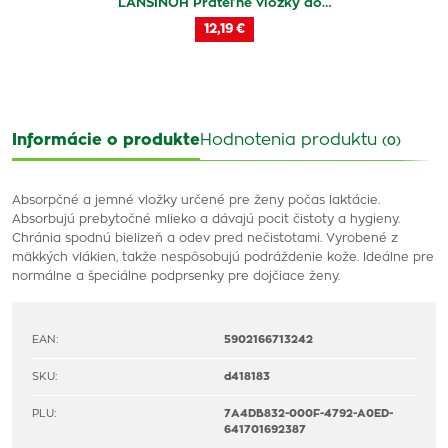
LANSINOH Prateľné vložky do…
12,19 €
Informácie o produkte
Hodnotenia produktu
(0)
Absorpčné a jemné vložky určené pre ženy počas laktácie.
Absorbujú prebytočné mlieko a dávajú pocit čistoty a hygieny.
Chránia spodnú bielizeň a odev pred nečistotami. Vyrobené z
mäkkých vlákien, takže nespôsobujú podráždenie kože. Ideálne pre
normálne a špeciálne podprsenky pre dojčiace ženy.
EAN:
5902166713242
SKU:
d418183
PLU:
7A4DB832-000F-4792-A0ED-
641701692387