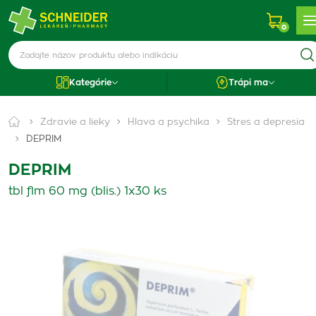
0
Kategórie
Trápi ma
Zdravie a lieky
Hlava a psychika
Stres a depresia
DEPRIM
DEPRIM
tbl flm 60 mg (blis.) 1x30 ks