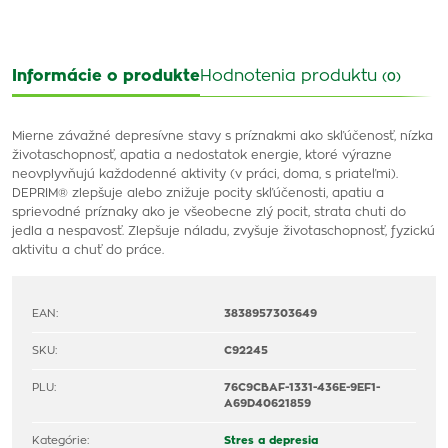
Informácie o produkte
Hodnotenia produktu
(0)
Mierne závažné depresívne stavy s príznakmi ako skľúčenosť, nízka
životaschopnosť, apatia a nedostatok energie, ktoré výrazne
neovplyvňujú každodenné aktivity (v práci, doma, s priateľmi).
DEPRIM® zlepšuje alebo znižuje pocity skľúčenosti, apatiu a
sprievodné príznaky ako je všeobecne zlý pocit, strata chuti do
jedla a nespavosť. Zlepšuje náladu, zvyšuje životaschopnosť, fyzickú
aktivitu a chuť do práce.
EAN:
3838957303649
SKU:
C92245
PLU:
76C9CBAF-1331-436E-9EF1-
A69D40621859
Kategórie:
Stres a depresia