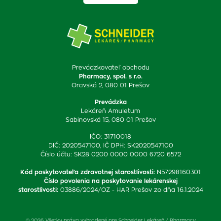
Prevádzkovateľ obchodu
Pharmacy, spol. s r.o.
Oravská 2, 080 01 Prešov
Prevádzka
Lekáreň Amuletum
Sabinovská 15, 080 01 Prešov
IČO: 31710018
DIČ: 2020547100, IČ DPH: SK2020547100
Číslo účtu: SK28 0200 0000 0000 6720 6572
Kód poskytovateľa zdravotnej starostlivosti
:
N57298160301
Číslo povolenia na poskytovanie lekárenskej
starostlivosti
:
03886/2024/OZ - HAR Prešov zo dňa 16.1.2024
© 2026 Všetky práva vyhradené pre Schneider Lekáreň / Pharmacy