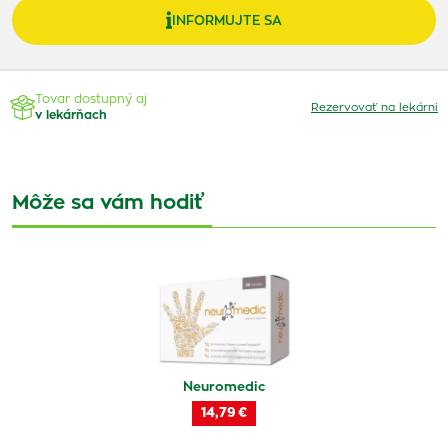
INFORMUJTE SA
Tovar dostupný aj
Rezervovať na lekárni
v lekárňach
Môže sa vám hodiť
Neuromedic
14,79 €