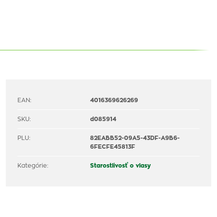
EAN:
4016369626269
SKU:
d085914
PLU:
82EABB52-09A5-43DF-A9B6-
6FECFE45813F
Kategórie:
Starostlivosť o vlasy