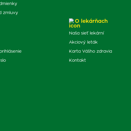
dmienky
d zmluvy
O lekárňach
Naša sieť lekární
Akciový leták
prihlásenie
Karta Vášho zdravia
slo
Kontakt