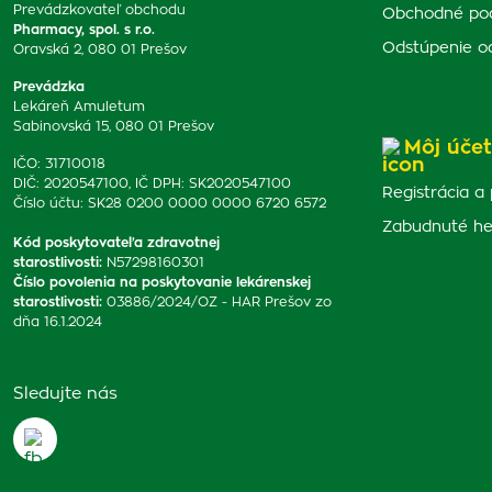
Prevádzkovateľ obchodu
Obchodné po
Pharmacy, spol. s r.o.
Odstúpenie o
Oravská 2, 080 01 Prešov
Prevádzka
Lekáreň Amuletum
Sabinovská 15, 080 01 Prešov
Môj účet
IČO: 31710018
DIČ: 2020547100, IČ DPH: SK2020547100
Registrácia a 
Číslo účtu: SK28 0200 0000 0000 6720 6572
Zabudnuté he
Kód poskytovateľa zdravotnej
starostlivosti
:
N57298160301
Číslo povolenia na poskytovanie lekárenskej
starostlivosti
:
03886/2024/OZ - HAR Prešov zo
dňa 16.1.2024
Sledujte nás