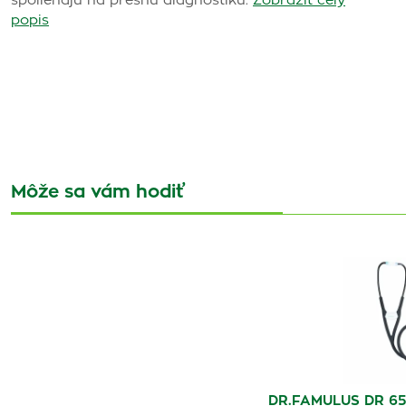
spoliehajú na presnú diagnostiku.
Zobraziť celý
popis
Môže sa vám hodiť
DR.FAMULUS DR 650