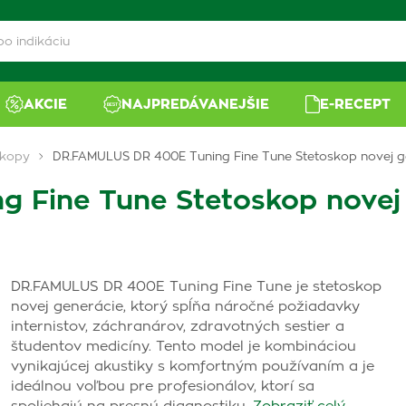
AKCIE
NAJPREDÁVANEJŠIE
E-RECEPT
skopy
DR.FAMULUS DR 400E Tuning Fine Tune Stetoskop novej ge
Fine Tune Stetoskop novej g
DR.FAMULUS DR 400E Tuning Fine Tune je stetoskop
novej generácie, ktorý spĺňa náročné požiadavky
internistov, záchranárov, zdravotných sestier a
študentov medicíny. Tento model je kombináciou
vynikajúcej akustiky s komfortným používaním a je
ideálnou voľbou pre profesionálov, ktorí sa