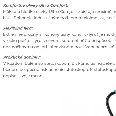
Komfortné olivky Ultra Comfort:
Mäkké a hladké olivky Ultra Comfort zaisťujú maximálne
hluk. Dokonale ladí s ušným boltcom a minimalizuje ruši
Flexibilná lýra:
Extrémne pružný silikónový ušný kanálik (lýra) je mäkký
vrecka plášťa. Lýra s olivami sa dá ohnúť a prispôsobiť
nezmačkáva a ani pri intenzívnom používaní nepraská.
Praktické doplnky:
V každom balení so stetoskopom Dr. Famulus nájdete dv
box pre bezpečné uskladnenie stetoskopu. K stetoskopu j
napísať svoje meno.