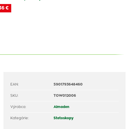
36 €
EAN:
5901793648460
SKU:
TOW012006
Výrobca:
Almaden
Kategórie:
Stetoskopy