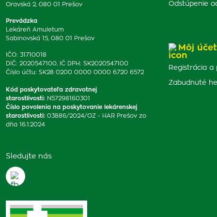
Odstúpenie o
Oravská 2, 080 01 Prešov
Prevádzka
Lekáreň Amuletum
Sabinovská 15, 080 01 Prešov
Môj účet
IČO: 31710018
DIČ: 2020547100, IČ DPH: SK2020547100
Registrácia a 
Číslo účtu: SK28 0200 0000 0000 6720 6572
Zabudnuté he
Kód poskytovateľa zdravotnej
starostlivosti
:
N57298160301
Číslo povolenia na poskytovanie lekárenskej
starostlivosti
:
03886/2024/OZ - HAR Prešov zo
dňa 16.1.2024
Sledujte nás