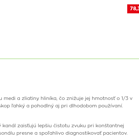
78,
edi a zliatiny hliníka, čo znižuje jej hmotnosť o 1/3 v
skop ľahký a pohodlný aj pri dlhodobom používaní.
 kanál zaisťujú lepšiu čistotu zvuku pri konštantnej
onálu presne a spoľahlivo diagnostikovať pacientov.