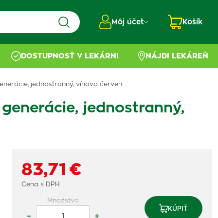
Môj účet
Košík
DOSTUPNOSŤ V LEKÁRNI
NÁJDI LEKÁREŇ
nerácie, jednostranný, vínovo červen
enerácie, jednostranný,
83,71 €
Cena s DPH
Množstvo
KÚPIŤ
–
+