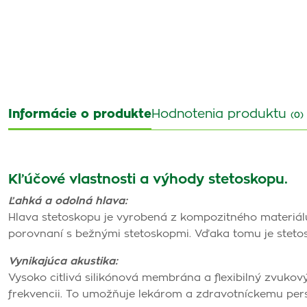
Informácie o produkte
Hodnotenia produktu
(0)
Kľúčové vlastnosti a výhody stetoskopu.
Ľahká a odolná hlava:
Hlava stetoskopu je vyrobená z kompozitného materiálu m
porovnaní s bežnými stetoskopmi. Vďaka tomu je steto
Vynikajúca akustika:
Vysoko citlivá silikónová membrána a flexibilný zvukový
frekvencii. To umožňuje lekárom a zdravotníckemu pers