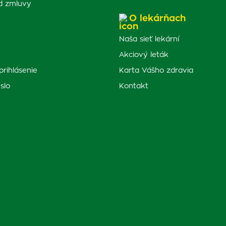
d zmluvy
O lekárňach
Naša sieť lekární
Akciový leták
prihlásenie
Karta Vášho zdravia
slo
Kontakt