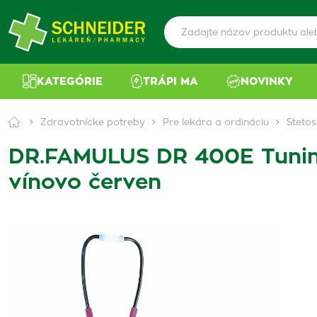
KATEGÓRIE
TRÁPI MA
NOVINKY
Zdravotnícke potreby
Pre lekára a ordináciu
Steto
DR.FAMULUS DR 400E Tuning 
vínovo červen