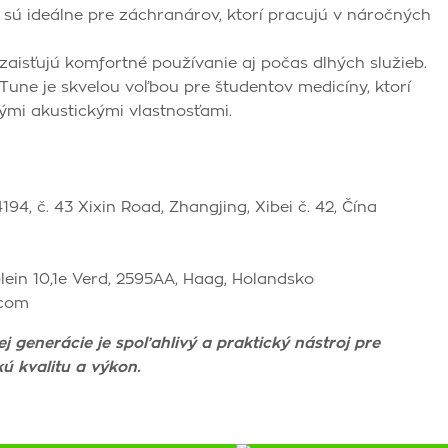
 sú ideálne pre záchranárov, ktorí pracujú v náročných
aisťujú komfortné používanie aj počas dlhých služieb.
ne je skvelou voľbou pre študentov medicíny, ktorí
ými akustickými vlastnosťami.
94, č. 43 Xixin Road, Zhangjing, Xibei č. 42, Čína
lein 10,1e Verd, 2595AA, Haag, Holandsko
.com
generácie je spoľahlivý a praktický nástroj pre
ú kvalitu a výkon.