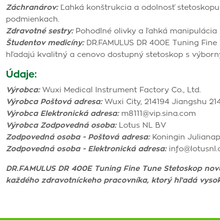
Záchranárov:
Ľahká konštrukcia a odolnosť stetoskopu
podmienkach.
Zdravotné sestry:
Pohodlné olivky a ľahká manipulácia z
Študentov medicíny:
DR.FAMULUS DR 400E Tuning Fine Tu
hľadajú kvalitný a cenovo dostupný stetoskop s výborn
Údaje:
Výrobca:
Wuxi Medical Instrument Factory Co., Ltd.
Výrobca Poštová adresa:
Wuxi City, 214194 Jiangshu 2141
Výrobca Elektronická adresa:
m8111@vip.sina.com
Výrobca Zodpovedná osoba:
Lotus NL BV
Zodpovedná osoba - Poštová adresa:
Koningin Julianap
Zodpovedná osoba - Elektronická adresa:
info@lotusnl
DR.FAMULUS DR 400E Tuning Fine Tune Stetoskop novej 
každého zdravotníckeho pracovníka, ktorý hľadá vysok