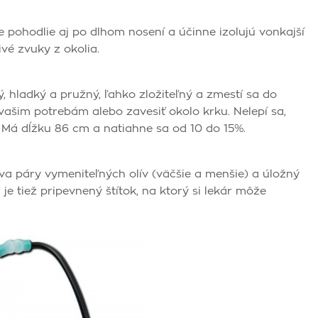
 pohodlie aj po dlhom nosení a účinne izolujú vonkajší
vé zvuky z okolia.
, hladký a pružný, ľahko zložiteľný a zmestí sa do
 vašim potrebám alebo zavesiť okolo krku. Nelepí sa,
 Má dĺžku 86 cm a natiahne sa od 10 do 15%.
a páry vymeniteľných olív (väčšie a menšie) a úložný
e tiež pripevnený štítok, na ktorý si lekár môže