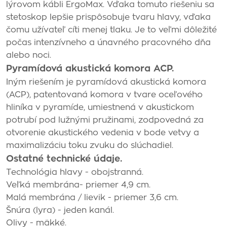
lýrovom kábli ErgoMax. Vďaka tomuto riešeniu sa
stetoskop lepšie prispôsobuje tvaru hlavy, vďaka
čomu užívateľ cíti menej tlaku. Je to veľmi dôležité
počas intenzívneho a únavného pracovného dňa
alebo noci.
Pyramídová akustická komora ACP.
Iným riešením je pyramídová akustická komora
(ACP), patentovaná komora v tvare oceľového
hliníka v pyramíde, umiestnená v akustickom
potrubí pod lužnými pružinami, zodpovedná za
otvorenie akustického vedenia v bode vetvy a
maximalizáciu toku zvuku do slúchadiel.
Ostatné technické údaje.
Technológia hlavy - obojstranná.
Veľká membrána- priemer 4,9 cm.
Malá membrána / lievik - priemer 3,6 cm.
Šnúra (lyra) - jeden kanál.
Olivy - mäkké.