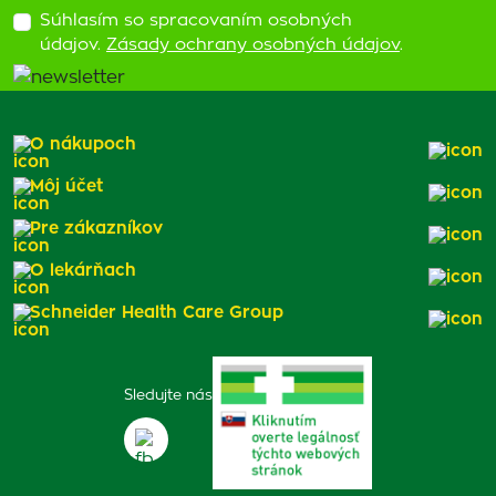
Súhlasím so spracovaním osobných
údajov.
Zásady ochrany osobných údajov
.
O nákupoch
Môj účet
Pre zákazníkov
O lekárňach
Schneider Health Care Group
Sledujte nás