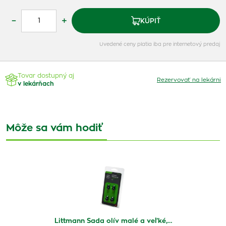
–
+
KÚPIŤ
Uvedené ceny platia iba pre internetový predaj
Tovar dostupný aj
Rezervovať na lekárni
v lekárňach
Môže sa vám hodiť
Littmann Sada olív malé a veľké,…