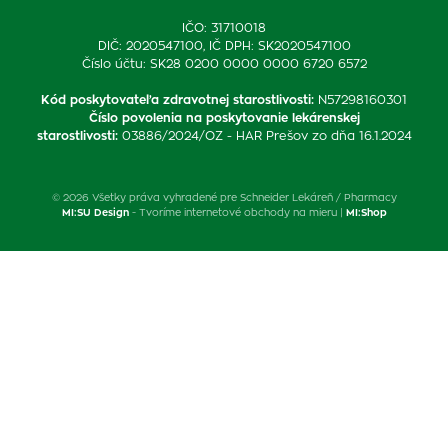
IČO: 31710018
DIČ: 2020547100, IČ DPH: SK2020547100
Číslo účtu: SK28 0200 0000 0000 6720 6572
Kód poskytovateľa zdravotnej starostlivosti
:
N57298160301
Číslo povolenia na poskytovanie lekárenskej
starostlivosti
:
03886/2024/OZ - HAR Prešov zo dňa 16.1.2024
© 2026 Všetky práva vyhradené pre Schneider Lekáreň / Pharmacy
MI:SU Design
- Tvoríme internetové obchody na mieru |
MI:Shop