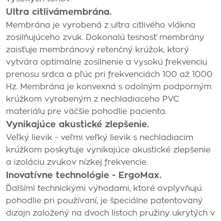
Ultra citlivámembrána.
Membrána je vyrobená z ultra citlivého vlákna
zosilňujúceho zvuk. Dokonalú tesnosť membrány
zaisťuje membránový retenčný krúžok, ktorý
vytvára optimálne zosilnenie a vysokú frekvenciu
prenosu srdca a pľúc pri frekvenciách 100 až 1000
Hz. Membrána je konvexná s odolným podporným
krúžkom vyrobeným z nechladiaceho PVC
materiálu pre väčšie pohodlie pacienta.
Vynikajúce akustické zlepšenie.
Veľký lievik - veľmi veľký lievik s nechladiacim
krúžkom poskytuje vynikajúce akustické zlepšenie
a izoláciu zvukov nízkej frekvencie.
Inovatívne technológie - ErgoMax.
Ďalšími technickými výhodami, ktoré ovplyvňujú
pohodlie pri používaní, je špeciálne patentovaný
dizajn založený na dvoch listoch pružiny ukrytých v