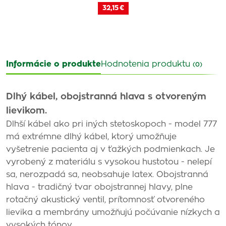
32,15 €
Informácie o produkte
Hodnotenia produktu
(0)
Dlhý kábel, obojstranná hlava s otvoreným
lievikom.
Dlhší kábel ako pri iných stetoskopoch - model 777
má extrémne dlhý kábel, ktorý umožňuje
vyšetrenie pacienta aj v ťažkých podmienkach. Je
vyrobený z materiálu s vysokou hustotou - nelepí
sa, nerozpadá sa, neobsahuje latex. Obojstranná
hlava - tradičný tvar obojstrannej hlavy, plne
rotačný akustický ventil, prítomnosť otvoreného
lievika a membrány umožňujú počúvanie nízkych a
vysokých tónov.