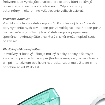
frekvencie. Je vynikajúcou voľbou pre lekárov, ktorí počúvajú
pacientov s obväzmi alebo oblečením. Odporúča sa aj
veterinárnym lekárom na vyšetrovanie veľkých zvierat.
Praktické doplnky:
V každom balení so stetoskopom Dr. Famulus nájdete ďalšie dva
páry vymeniteľných olív (jeden pár vo väčšej veľkosti / jeden pár v
menšej veľkosti) a úložný box. K stetoskopu je pripevnený
špeciálne navrhnutý štítok, na ktorý si lekár môže napísať svoje
priezvisko.
Flexibilný silikónový kábel:
Inovatívny silikónový kábel je mäkký, hladký, odolný a šetrný k
životnému prostrediu. Je super flexibilný, nelepí sa, nezmačkáva a
ani pri intenzívnom používaní nepraská. Kábel má dĺžku 86 cm a
natiahne sa od 10 do 15%.