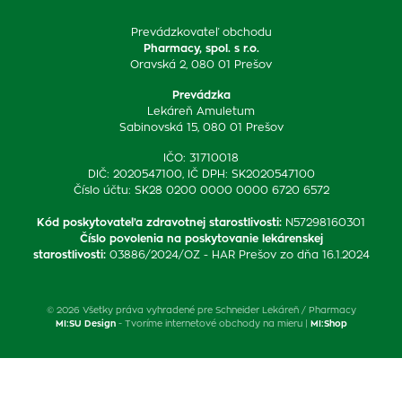
Prevádzkovateľ obchodu
Pharmacy, spol. s r.o.
Oravská 2, 080 01 Prešov
Prevádzka
Lekáreň Amuletum
Sabinovská 15, 080 01 Prešov
IČO: 31710018
DIČ: 2020547100, IČ DPH: SK2020547100
Číslo účtu: SK28 0200 0000 0000 6720 6572
Kód poskytovateľa zdravotnej starostlivosti
:
N57298160301
Číslo povolenia na poskytovanie lekárenskej
starostlivosti
:
03886/2024/OZ - HAR Prešov zo dňa 16.1.2024
© 2026 Všetky práva vyhradené pre Schneider Lekáreň / Pharmacy
MI:SU Design
- Tvoríme internetové obchody na mieru |
MI:Shop