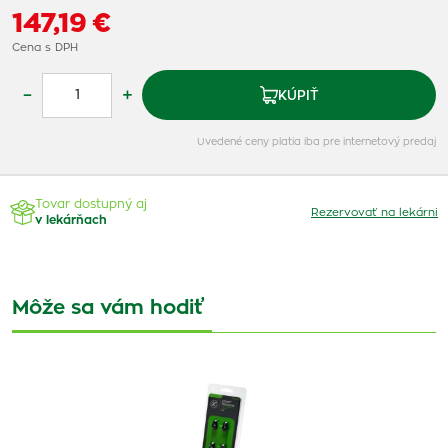
147,19 €
Cena s DPH
–
+
KÚPIŤ
Uvedené ceny platia iba pre internetový predaj
Tovar dostupný aj
Rezervovať na lekárni
v lekárňach
Môže sa vám hodiť