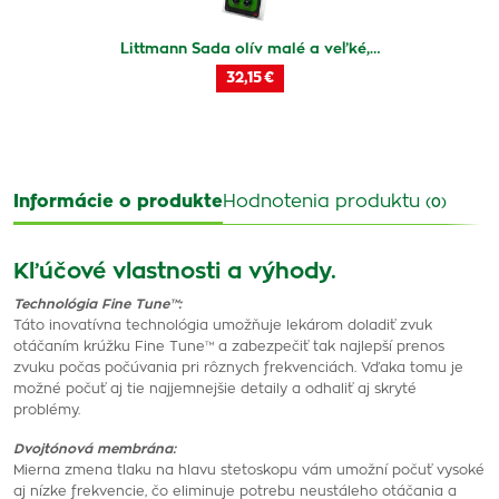
Littmann Sada olív malé a veľké,…
32,15 €
Informácie o produkte
Hodnotenia produktu
(0)
Kľúčové vlastnosti a výhody.
Technológia Fine Tune™:
Táto inovatívna technológia umožňuje lekárom doladiť zvuk
otáčaním krúžku Fine Tune™ a zabezpečiť tak najlepší prenos
zvuku počas počúvania pri rôznych frekvenciách. Vďaka tomu je
možné počuť aj tie najjemnejšie detaily a odhaliť aj skryté
problémy.
Dvojtónová membrána:
Mierna zmena tlaku na hlavu stetoskopu vám umožní počuť vysoké
aj nízke frekvencie, čo eliminuje potrebu neustáleho otáčania a