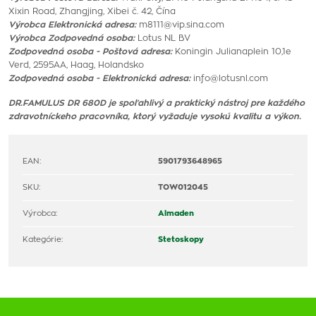
Xixin Road, Zhangjing, Xibei č. 42, Čína
Výrobca Elektronická adresa:
m8111@vip.sina.com
Výrobca Zodpovedná osoba:
Lotus NL BV
Zodpovedná osoba - Poštová adresa:
Koningin Julianaplein 10,1e
Verd, 2595AA, Haag, Holandsko
Zodpovedná osoba - Elektronická adresa:
info@lotusnl.com
DR.FAMULUS DR 680D je spoľahlivý a praktický nástroj pre každého
zdravotníckeho pracovníka, ktorý vyžaduje vysokú kvalitu a výkon.
EAN:
5901793648965
SKU:
TOW012045
Výrobca:
Almaden
Kategórie:
Stetoskopy