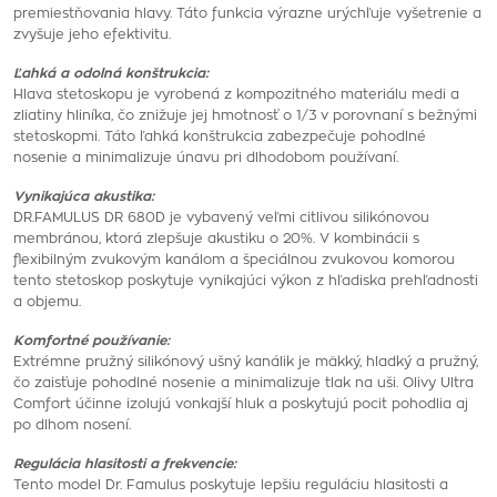
premiestňovania hlavy. Táto funkcia výrazne urýchľuje vyšetrenie a
zvyšuje jeho efektivitu.
Ľahká a odolná konštrukcia:
Hlava stetoskopu je vyrobená z kompozitného materiálu medi a
zliatiny hliníka, čo znižuje jej hmotnosť o 1/3 v porovnaní s bežnými
stetoskopmi. Táto ľahká konštrukcia zabezpečuje pohodlné
nosenie a minimalizuje únavu pri dlhodobom používaní.
Vynikajúca akustika:
DR.FAMULUS DR 680D je vybavený veľmi citlivou silikónovou
membránou, ktorá zlepšuje akustiku o 20%. V kombinácii s
flexibilným zvukovým kanálom a špeciálnou zvukovou komorou
tento stetoskop poskytuje vynikajúci výkon z hľadiska prehľadnosti
a objemu.
Komfortné používanie:
Extrémne pružný silikónový ušný kanálik je mäkký, hladký a pružný,
čo zaisťuje pohodlné nosenie a minimalizuje tlak na uši. Olivy Ultra
Comfort účinne izolujú vonkajší hluk a poskytujú pocit pohodlia aj
po dlhom nosení.
Regulácia hlasitosti a frekvencie:
Tento model Dr. Famulus poskytuje lepšiu reguláciu hlasitosti a