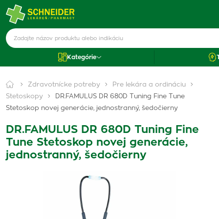
Kategórie
Zdravotnícke potreby
Pre lekára a ordináciu
Stetoskopy
DR.FAMULUS DR 680D Tuning Fine Tune
Stetoskop novej generácie, jednostranný, šedočierny
DR.FAMULUS DR 680D Tuning Fine
Tune Stetoskop novej generácie,
jednostranný, šedočierny