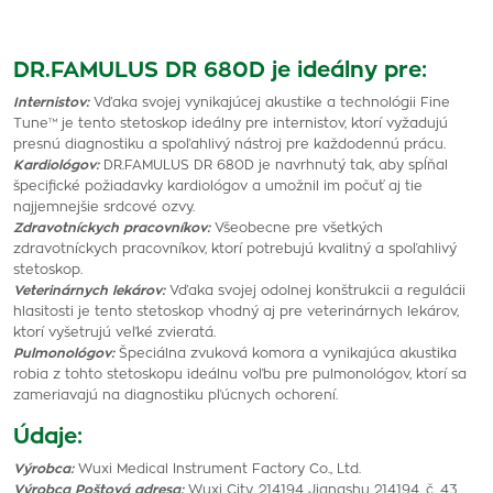
DR.FAMULUS DR 680D je ideálny pre:
Internistov:
Vďaka svojej vynikajúcej akustike a technológii Fine
Tune™ je tento stetoskop ideálny pre internistov, ktorí vyžadujú
presnú diagnostiku a spoľahlivý nástroj pre každodennú prácu.
Kardiológov:
DR.FAMULUS DR 680D je navrhnutý tak, aby spĺňal
špecifické požiadavky kardiológov a umožnil im počuť aj tie
najjemnejšie srdcové ozvy.
Zdravotníckych pracovníkov:
Všeobecne pre všetkých
zdravotníckych pracovníkov, ktorí potrebujú kvalitný a spoľahlivý
stetoskop.
Veterinárnych lekárov:
Vďaka svojej odolnej konštrukcii a regulácii
hlasitosti je tento stetoskop vhodný aj pre veterinárnych lekárov,
ktorí vyšetrujú veľké zvieratá.
Pulmonológov:
Špeciálna zvuková komora a vynikajúca akustika
robia z tohto stetoskopu ideálnu voľbu pre pulmonológov, ktorí sa
zameriavajú na diagnostiku pľúcnych ochorení.
Údaje:
Výrobca:
Wuxi Medical Instrument Factory Co., Ltd.
Výrobca Poštová adresa:
Wuxi City, 214194 Jiangshu 214194, č. 43