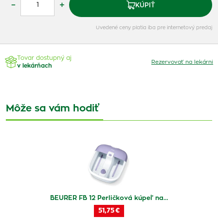
–
+
KÚPIŤ
Uvedené ceny platia iba pre internetový predaj
Tovar dostupný aj
Rezervovať na lekárni
v lekárňach
Môže sa vám hodiť
BEURER FB 12 Perličková kúpeľ na…
51,75 €