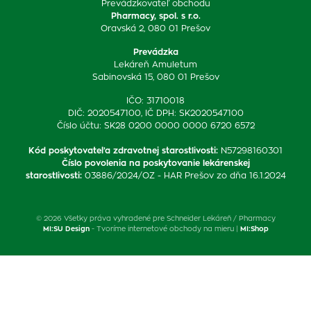
Prevádzkovateľ obchodu
Pharmacy, spol. s r.o.
Oravská 2, 080 01 Prešov
Prevádzka
Lekáreň Amuletum
Sabinovská 15, 080 01 Prešov
IČO: 31710018
DIČ: 2020547100, IČ DPH: SK2020547100
Číslo účtu: SK28 0200 0000 0000 6720 6572
Kód poskytovateľa zdravotnej starostlivosti
:
N57298160301
Číslo povolenia na poskytovanie lekárenskej
starostlivosti
:
03886/2024/OZ - HAR Prešov zo dňa 16.1.2024
© 2026 Všetky práva vyhradené pre Schneider Lekáreň / Pharmacy
MI:SU Design
- Tvoríme internetové obchody na mieru |
MI:Shop