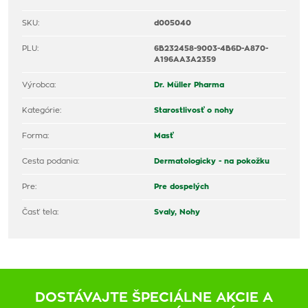
SKU:
d005040
PLU:
6B232458-9003-4B6D-A870-
A196AA3A2359
Výrobca:
Dr. Müller Pharma
Kategórie:
Starostlivosť o nohy
Forma:
Masť
Cesta podania:
Dermatologicky - na pokožku
Pre:
Pre dospelých
Časť tela:
Svaly,
Nohy
DOSTÁVAJTE ŠPECIÁLNE AKCIE A