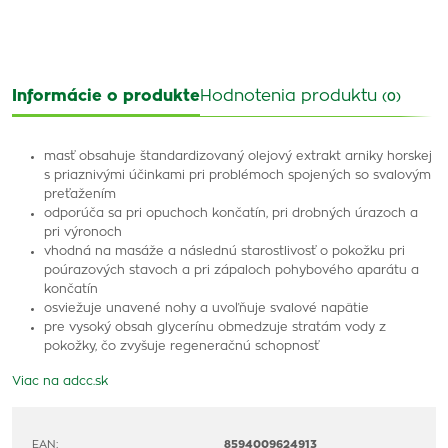
Informácie o produkte
Hodnotenia produktu
(0)
masť obsahuje štandardizovaný olejový extrakt arniky horskej
s priaznivými účinkami pri problémoch spojených so svalovým
preťažením
odporúča sa pri opuchoch končatín, pri drobných úrazoch a
pri výronoch
vhodná na masáže a následnú starostlivosť o pokožku pri
poúrazových stavoch a pri zápaloch pohybového aparátu a
končatín
osviežuje unavené nohy a uvoľňuje svalové napätie
pre vysoký obsah glycerínu obmedzuje stratám vody z
pokožky, čo zvyšuje regeneračnú schopnosť
Viac na adcc.sk
EAN:
8594009624913