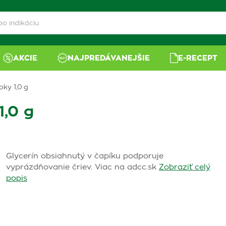
AKCIE
NAJPREDÁVANEJŠIE
E-RECEPT
pky 1,0 g
1,0 g
Glycerín obsiahnutý v čapíku podporuje
vyprázdňovanie čriev. Viac na adcc.sk
Zobraziť celý
popis