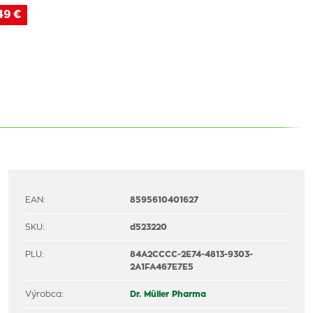
49 €
EAN:
8595610401627
SKU:
d523220
PLU:
84A2CCCC-2E74-4813-9303-
2A1FA467E7E5
Výrobca:
Dr. Müller Pharma