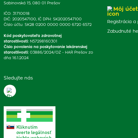
Sabinovská 15, 080 01 Prešov
Môj účet
IČO: 31710018
DIČ: 2020547100, IČ DPH: SK2020547100
Registrácia a 
Číslo účtu: SK28 0200 0000 0000 6720 6572
Zabudnuté he
Kód poskytovateľa zdravotnej
starostlivosti
:
N57298160301
Číslo povolenia na poskytovanie lekárenskej
starostlivosti
:
03886/2024/OZ - HAR Prešov zo
dňa 16.1.2024
Sledujte nás