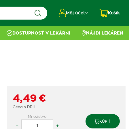
Môj účet
Košík
DOSTUPNOSŤ V LEKÁRNI
NÁJDI LEKÁREŇ
4,49 €
Cena s DPH
Množstvo
KÚPIŤ
–
+