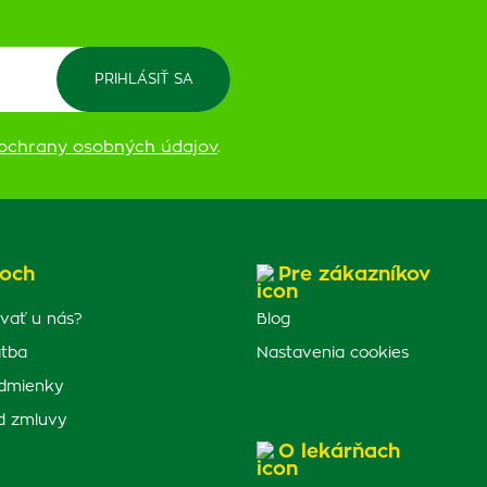
ochrany osobných údajov
.
och
Pre zákazníkov
vať u nás?
Blog
atba
Nastavenia cookies
dmienky
d zmluvy
O lekárňach