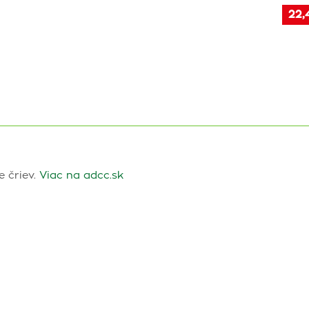
22,
 čriev.
Viac na adcc.sk