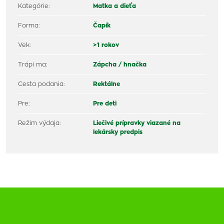
Kategórie:
Matka a dieťa
Forma:
Čapík
Vek:
>1 rokov
Trápi ma:
Zápcha / hnačka
Cesta podania:
Rektálne
Pre:
Pre deti
Režim výdaja:
Liečivé prípravky viazané na
lekársky predpis