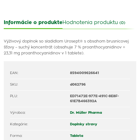
Informácie o produkte
Hodnotenia produktu
(0)
Výživový doplnok so sladidlom Urosept® s obsahom brusnicovej
šťavy – suchý koncentrát (obsahuje 7 % proanthocyanidinov =
23,31 mg proanthocyanidinov v 1 tablete).
EAN:
8594009626641
SKU:
d062796
PLU:
ED71472E-977E-491C-8E8F-
61E7B466392A
Výrobca:
Dr. Müller Pharma
Kategórie:
Doplnky stravy
Forma:
Tableta