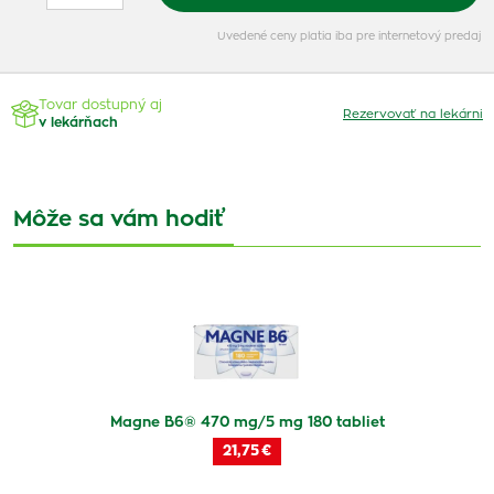
Uvedené ceny platia iba pre internetový predaj
Tovar dostupný aj
Rezervovať na lekárni
v lekárňach
Môže sa vám hodiť
Magne B6® 470 mg/5 mg 180 tabliet
21,75 €