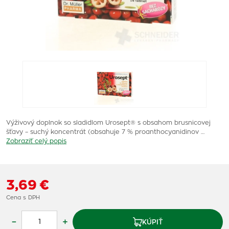
Výživový doplnok so sladidlom Urosept® s obsahom brusnicovej
šťavy – suchý koncentrát (obsahuje 7 % proanthocyanidinov …
Zobraziť celý popis
3,69 €
Cena s DPH
–
+
KÚPIŤ