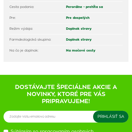
Cesta podania:
Perorálne - prehĺta sa
Pre:
Pre dospelých
Režim výdaja:
Doplnok stravy
Farmakologická skupina:
Doplnok stravy
Na čo je doplnok:
Na močové cesty
DOSTÁVAJTE ŠPECIÁLNE AKCIE A
NOVINKY, KTORÉ PRE VÁS
PRIPRAVUJEME!
Súhlasím so spracovaním osobných