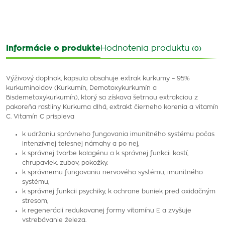
Informácie o produkte
Hodnotenia produktu
(0)
Výživový doplnok, kapsula obsahuje extrak kurkumy – 95%
kurkuminoidov (Kurkumín, Demotoxykurkumín a
Bisdemetoxykurkumín), ktorý sa získava šetrnou extrakciou z
pakoreňa rastliny Kurkuma dlhá, extrakt čierneho korenia a vitamín
C. Vitamín C prispieva
k udržaniu správneho fungovania imunitného systému počas
intenzívnej telesnej námahy a po nej,
k správnej tvorbe kolagénu a k správnej funkcii kostí,
chrupaviek, zubov, pokožky.
k správnemu fungovaniu nervového systému, imunitného
systému,
k správnej funkcii psychiky, k ochrane buniek pred oxidačným
stresom,
k regenerácii redukovanej formy vitamínu E a zvyšuje
vstrebávanie železa.