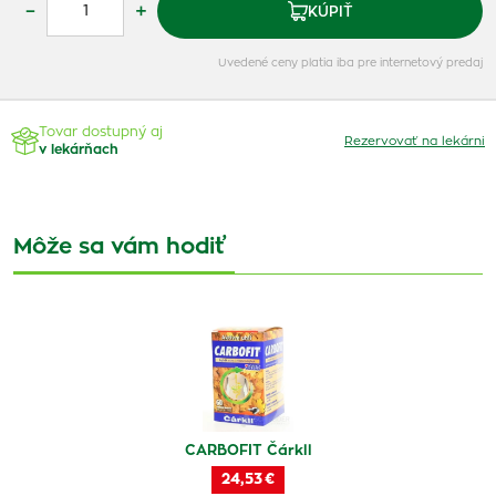
–
+
KÚPIŤ
Uvedené ceny platia iba pre internetový predaj
Tovar dostupný aj
Rezervovať na lekárni
v lekárňach
Môže sa vám hodiť
CARBOFIT Čárkll
24,53 €