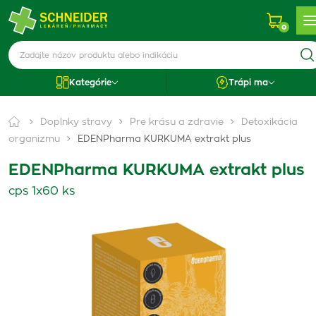
0
Kategórie
Trápi ma
Doplnky stravy
Pre krásu a zdravie
Detoxikácia
organizmu
EDENPharma KURKUMA extrakt plus
EDENPharma KURKUMA extrakt plus
cps 1x60 ks