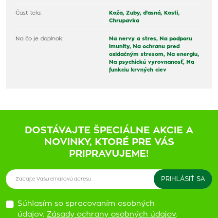
Časť tela:
Koža,
Zuby, ďasná,
Kosti,
Chrupavka
Na čo je doplnok:
Na nervy a stres,
Na podporu
imunity,
Na ochranu pred
oxidačným stresom,
Na energiu,
Na psychickú vyrovnanosť,
Na
funkciu krvných ciev
DOSTÁVAJTE ŠPECIÁLNE AKCIE A
NOVINKY, KTORÉ PRE VÁS
PRIPRAVUJEME!
Súhlasím so spracovaním osobných
údajov.
Zásady ochrany osobných údajov
.