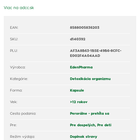
Viac na adcc.sk
EAN:
8588005836203
SKU:
d140392
PLU:
AF3A8B63-1B5E-49B6-8CFC-
E002F4A04AAD
Výrobca:
EdenPharma
Kategórie:
Detoxikácia organizmu
Forma:
Kapsule
Vek:
>12 rokov
Cesta podania:
Perorálne - prehĺta sa
Pre:
Pre dospelých,
Pre deti
Režim výdaja:
Doplnok stravy